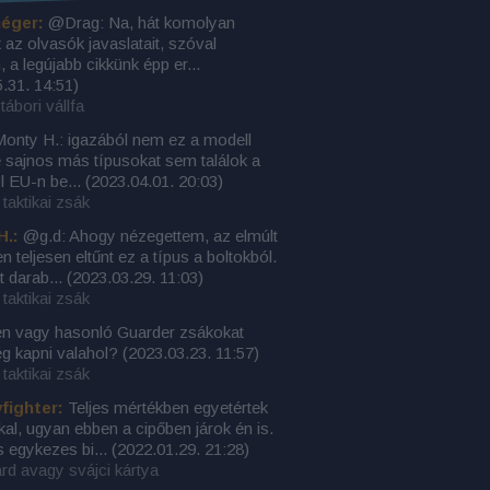
éger:
@Drag: Na, hát komolyan
az olvasók javaslatait, szóval
, a legújabb cikkünk épp er...
.31. 14:51
)
tábori vállfa
nty H.: igazából nem ez a modell
e sajnos más típusokat sem találok a
l EU-n be...
(
2023.04.01. 20:03
)
taktikai zsák
H.:
@g.d: Ahogy nézegettem, az elmúlt
n teljesen eltűnt ez a típus a boltokból.
t darab...
(
2023.03.29. 11:03
)
taktikai zsák
en vagy hasonló Guarder zsákokat
ég kapni valahol?
(
2023.03.23. 11:57
)
taktikai zsák
yfighter:
Teljes mértékben egyetértek
kkal, ugyan ebben a cipőben járok én is.
s egykezes bi...
(
2022.01.29. 21:28
)
rd avagy svájci kártya