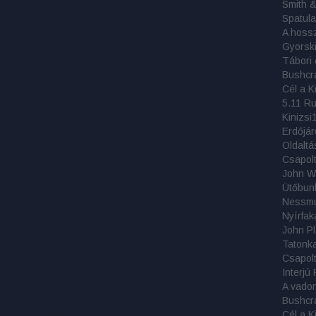
Smith 
Spatula
Tábori 
Bushcr
5.11 R
Kinizsi
Oldaltá
Csapolt
Ütőbun
Nyírfak
Csapolt 
Interjú 
A vadon 
Bushcr