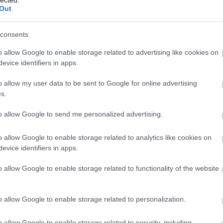
Afgánk
Out
Avarme
Guggol
consents
A brit 
o allow Google to enable storage related to advertising like cookies on
Poncsó
evice identifiers in apps.
Szolgál
Ray Mea
o allow my user data to be sent to Google for online advertising
Helikon
s.
Akinek 
–
A túlél
to allow Google to send me personalized advertising.
A MOLL
v a
Az ALI
o allow Google to enable storage related to analytics like cookies on
Medves
evice identifiers in apps.
Éjszaka
Éjszaka
o allow Google to enable storage related to functionality of the website
Éjszaka
ssmuk"
,
Vállfa 
önyve
Háncskö
észeti
o allow Google to enable storage related to personalization.
Guarder
Peter D
Az út -
o allow Google to enable storage related to security, including
ÁBB