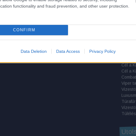
A túlélé
cation functionality and fraud prevention, and other user protection.
Májusi 
Egy Bu
Egyedül
Egyedül
CONFIRM
Propper
Termész
Data Deletion
Data Access
Privacy Policy
Combat
Viper t
Vizestö
Luxusm
Túrafű
Vizestö
Túlélés
Utol