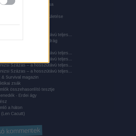
s alapjai - a túlélés piramisa
harapnivaló
ndeswehr-hátizsák újjászületése
 egy szigeten 2.
 egy szigeten 1.
Cél a Kinizsi Százas – a hosszútávú teljesítménytúrázás titkai: 5. rész - További beszámolók
 Public Safety Tactical nadrág
etjárók enciklopédiája
Cél a Kinizsi Százas – a hosszútávú teljesítménytúrázás titkai: 4. rész - Túrabeszámolók
Cél a Kinizsi Százas – a hosszútávú teljesítménytúrázás titkai: 3. rész – A rajtvonaltól a beérkezésig: a hosszútávú túra gyakorlata
Cél a Kinizsi Százas – a hosszútávú teljesítménytúrázás titkai: 2. rész – A felszerelés
Cél a Kinizsi Százas – a hosszútávú teljesítménytúrázás titkai: 1. rész – A felkészülés
 & Survival magazin
aktikai zsák
mlők összehasonlító tesztje
enedék - Erdei ágy
rész
mlő a háton
 (Len Cacutt)
só kommentek