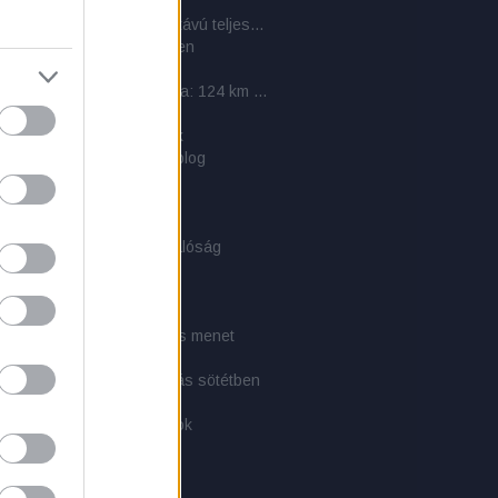
a
Cél a Kinizsi Százas – a hosszútávú teljesítménytúrázás titkai: 6. rész - 2011-es beszámolók
nedék - kunyhó az erdőben
ás - pihenés
Mátra Közösségi Teljesítménytúra: 124 km kulináris élvezet
PLCE szerelék
bélés: takaró és hálózsák
ati közlemény - 1 éves a blog
rs: A túlélés kézikönyve
-Tex softshell dzseki
sikerült, és akinek nem
és törvényei (1x01) és a valóság
E-rendszer
CE-hátizsákok
zély!
i túra 3. - Tájékozódás és menet
i túra 2. - Felszerelés
i túra 1. - Látás és mozgás sötétben
természetes anyagokból
tél készítés tapasztalatok
 taktikai zsák
arman: Túlélés kézikönyv
 a túlélés szemszögéből