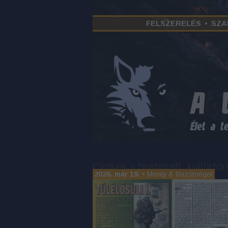
FELSZERELÉS
•
SZA
Címkék
»
bushcraft_kultúrtör
2026. már 19.
•
Monty & Bozótnéger