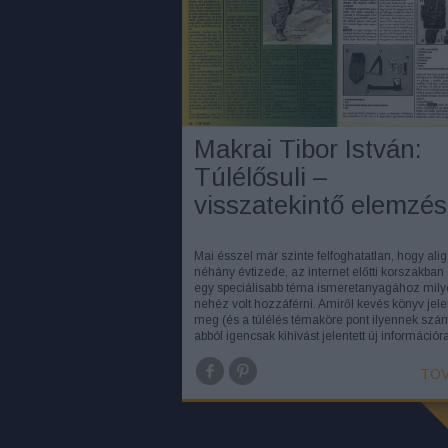
Makrai Tibor István:
Túlélősuli –
visszatekintő elemzés
Mai ésszel már szinte felfoghatatlan, hogy alig
néhány évtizede, az internet előtti korszakban
egy speciálisabb téma ismeretanyagához mil
nehéz volt hozzáférni. Amiről kevés könyv jele
meg (és a túlélés témaköre pont ilyennek számí
abból igencsak kihívást jelentett új információ
TOV