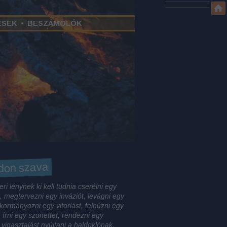
ÉSEK
•
BESZÁMOLÓK
don szava
ri lénynek ki kell tudnia cserélni egy
, megtervezni egy inváziót, levágni egy
 kormányozni egy vitorlást, felhúzni egy
, írni egy szonettet, rendezni egy
 vigasztalást nyújtani a haldoklónak,