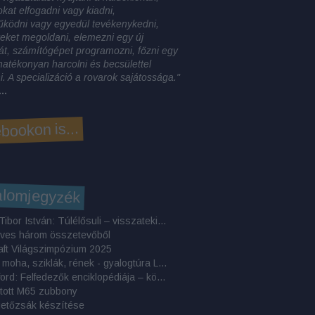
okat elfogadni vagy kiadni,
űködni vagy egyedül tevékenykedni,
eket megoldani, elemezni egy új
t, számítógépet programozni, főzni egy
, hatékonyan harcolni és becsülettel
. A specializáció a rovarok sajátossága."
..
bookon is...
alomjegyzék
Makrai Tibor István: Túlélősuli – visszatekintő elemzés
eves három összetevőből
aft Világszimpózium 2025
Áfonya, moha, sziklák, rének - gyalogtúra Lappföldön
Ed Stafford: Felfedezők ​enciklopédiája – könyvkritika
tott M65 zubbony
getőzsák készítése