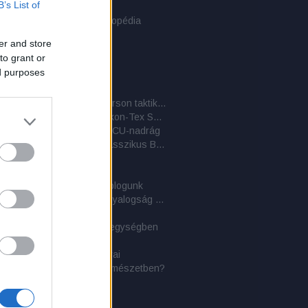
B’s List of
der Bergen hátizsák
er Stilwell: Túlélési enciklopédia
 PLCE hátizsák
er and store
i sivatagi bakancs
to grant or
ai dzsungelbakancs
ed purposes
ylls: Tűzön-vízen át!
 Eva katasztrófája
A BDU-nadrág és társai 4. – Emerson taktikai nadrág
A BDU-nadrág és társai 3. – Helikon-Tex SFU nadrág
adrág és társai 2. – Az ACU-nadrág
A BDU-nadrág és társai 1. – A klasszikus BDU-változat
taktikai zsák
aplan
ati közlemény - 2 éves a blogunk
Túlélőkönyv a Királyi Tengerészgyalogság közreműködésével
ges területen
olások az Erdélyi-szigethegységben
ylls: A vadon törvényei
napi kultúránk hagyományai
oly: Mihez kezdjünk a természetben?
aland
 szómagyarázat