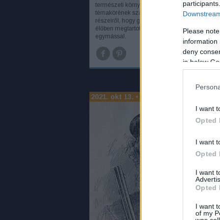
participants
természeti környezetben való boldogulás
témakörének szakértői és oktatói a világ külö
Downstream 
részeiről, hogy gondolataikat, tapasztalataikat
élőben megtartott szakmai fórumon osszák m
Please note
egymással.
information 
deny consent
TOV
in below Go
Persona
2021. okt 13.
•
B0zót
I want t
Opted 
I want t
Opted 
I want 
Advertis
Opted 
I want t
of my P
was col