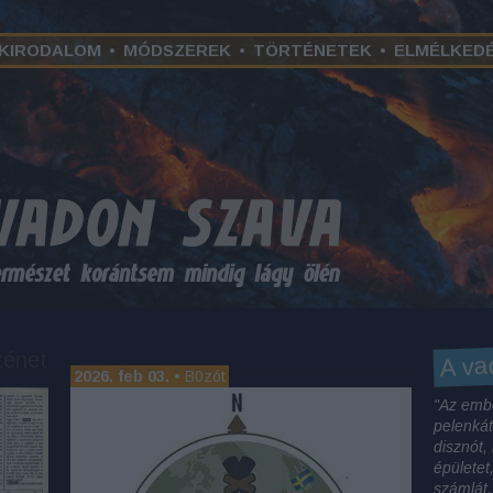
KIRODALOM
•
MÓDSZEREK
•
TÖRTÉNETEK
•
ELMÉLKED
ténet
A va
2026. feb 03.
•
B0zót
"Az embe
pelenkát
disznót,
épületet
számlát,