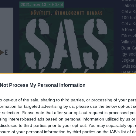
2021. nov 13.
•
B0zót
100 hal
A Kiniz
Fűrészk
Villa v
Bear Gr
Így sod
Jégkár
Swissca
Bear Gr
Ray Me
Búcsú M
Not Process My Personal Information
Tábori 
Függőá
to opt-out of the sale, sharing to third parties, or processing of your per
Tokok 
formation for targeted advertising by us, please use the below opt-out s
Na, ez 
2
r selection. Please note that after your opt-out request is processed y
Kötsze
eing interest-based ads based on personal information utilized by us or
Szolgál
disclosed to third parties prior to your opt-out. You may separately opt-
M-Tram
ek
losure of your personal information by third parties on the IAB’s list of
Tribord