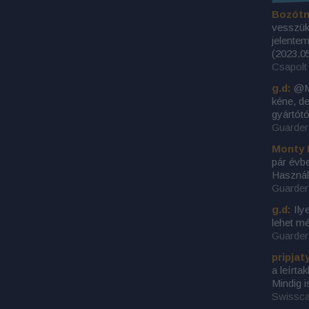
Bozótn
vesszük 
jelentem
(
2023.05
Csapolt 
g.d:
@Mo
kéne, d
gyártótó
Guarder 
Monty 
pár évbe
Használ
Guarder 
g.d:
Ily
lehet m
Guarder 
pripjat
a leírta
Mindig i
Swissca