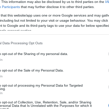
. This information may also be disclosed by us to third parties on the
IA
Highlan
nböző
Participants
that may further disclose it to other third parties.
Alexand
 egy
Bergen
John Wiseman: SAS
eg
 that this website/app uses one or more Google services and may gath
Amerika
including but not limited to your visit or usage behaviour. You may click 
Túlélési kézikönyv –
Amerik
 to Google and its third-party tags to use your data for below specifi
Bear Gr
ÁBB
könyvkritika
ogle consent section.
A Little
Az SAS túlélési kézikönyv a világ legismertebb,
l Data Processing Opt Outs
legolvasottabb túlélőkönyve, amely már magyarul is
A BDU-n
megért két kiadást. Ez maga a nagybetűs
túlélőkönyv, legelső megjelenése óta egyfajta
o opt-out of the Sharing of my personal data.
Pantac 
referenciaként is szolgál más hasonló művek
In
Avar p
számára. Eddig 18 nyelvre fordították le, és a
világszerte eladott…
Szolgál
o opt-out of the Sale of my Personal Data.
TOVÁBB
Ellensé
In
Barang
Bear Gr
to opt-out of processing my Personal Data for Targeted
ing.
Minden
In
Kós Kár
Medvek
o opt-out of Collection, Use, Retention, Sale, and/or Sharing
Túlélő
ersonal Data that Is Unrelated with the Purposes for which it
lected.