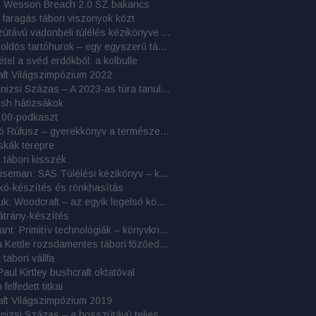
& Wesson Breach 2.0 SZ bakancs
 faragás tábori viszonyok közt
A hosszútávú vadonbeli túlélés kézikönyve – könyvelemzés
Gyorskioldós tartóhurok – egy egyszerű tábori rögzítőeszköz
étel a svéd erdőkből: a kolbulle
aft Világszimpózium 2022
Cél a Kinizsi Százas – A 2023-as túra tanulságai
ush hátizsákok
100-podkaszt
Erdőjáró Rúfusz – gyerekkönyv a természetjárásról és bushcraftról
skák terepre
 tábori kisszék
John Wiseman: SAS Túlélési kézikönyv – könyvkritika
kó-készítés és rönkhasítás
Nessmuk: Woodcraft – az egyik legelső könyv a táborozásról
átrány-készítés
John Plant: Primitív technológiák – könyvkritika
Tatonka Kettle rozsdamentes tábori főzőedény
tábori vállfa
Paul Kirtley bushcraft oktatóval
felfedett titkai
aft Világszimpózium 2019
Cél a Kinizsi Százas – a hosszútávú teljesítménytúrázás titkai: 9. rész – 2018-as beszámolók