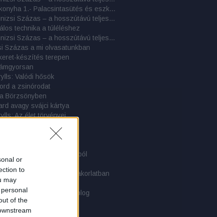
Tábori konyha 1.- Palacsintasütés és eszközei
Cél a Kinizsi Százas – a hosszútávú teljesítménytúrázás titkai: 8. rész - 2017-es beszámolók
álos technika a túléléshez
Cél a Kinizsi Százas – a hosszútávú teljesítménytúrázás titkai: 7. rész - 2016-os beszámolók
si Százas a mi olvasatunkban
eret-készítés terepen
illámgyorsan
ylls: Valódi hősök
ord a zsinórodat
 a Börzsönyben
rd avagy svájci kártya
ylls: Az élet törvényei
ars élete a szabadban
akrai Alestől
fotel sátorlapból
gy és függőszék sátorlapból
sonal or
az övön
ection to
derék! - Derékszíjak a gyakorlatban
ou may
r, gyógyszer, orvosság…
 personal
ati közlemény - 3 éves a blog
out of the
p Bergen hátizsák
 downstream
 Kostalde dzseki