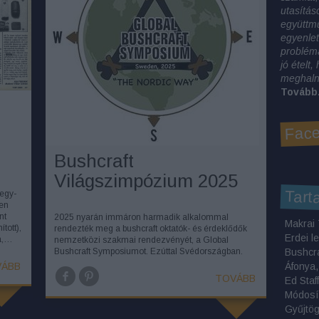
utasítás
együttm
egyenlet
problémá
jó ételt
meghalni
Tovább.
Face
Bushcraft
Világszimpózium 2025
Tart
 egy-
yen
nt
2025 nyarán immáron harmadik alkalommal
tott),
rendezték meg a bushcraft oktatók- és érdeklődők
Erdei l
ra,…
nemzetközi szakmai rendezvényét, a Global
Bushcraft Symposiumot. Ezúttal Svédországban.
Bushcr
ÁBB
TOVÁBB
Módosí
Gyűjtö