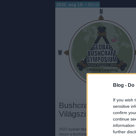
2023. aug 18.
•
B0zót
Blog -
Do 
If you wish 
Bushcraft
sensitive in
Világszimpózium 202
confirm you
continue se
information 
2022 nyarán Walesban, a Bala-tó partján gyűlt
further disc
össze a bushcraft, túlélés, primitív készségek,