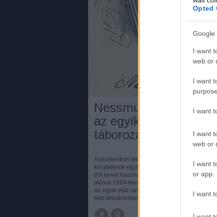
Opted 
Google 
I want t
web or d
I want t
purpose
Nessmuk: Woodcraft 
I want 
az egyik legelső köny
táborozásról
I want t
web or d
A modernkori természetjárás és táborozás
I want t
kezdetének egyik legendás alakja volt a "Ne
or app.
írói nevet használó George Washington Sears
akinek 1884-ben megjelent Woodcraft című k
az egyik első ismert kötet a táborozás és term
I want t
élet témakörében.
I want t
TOV