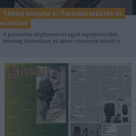
Tábori konyha 1.- Palacsintasütés és
eszközei
A palacsinta alighanem az egyik legnépszerűbb
édesség hazánkban, és tábori viszonyok között is...