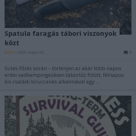
Spatula faragás tábori viszonyok
közt
B0zót
•
2025. május 05.
0
Sütés-főzés során – történjen az akár több napos
erdei vadkempingezésen tábortűz fölött, félnapos
kis családi kiruccanás alkalmával egy ...