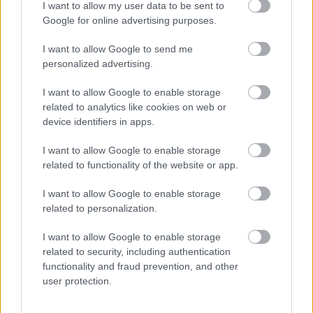
kérdés, hogy milyen felszerelést és ruházatot ...
I want to allow my user data to be sent to
Google for online advertising purposes.
I want to allow Google to send me
personalized advertising.
I want to allow Google to enable storage
related to analytics like cookies on web or
device identifiers in apps.
I want to allow Google to enable storage
related to functionality of the website or app.
I want to allow Google to enable storage
related to personalization.
I want to allow Google to enable storage
Módosított M65 zubbony
related to security, including authentication
functionality and fraud prevention, and other
Monty H.
•
2025. július 08.
0
user protection.
Az amerikai M65 zubbony egyike azon katonai