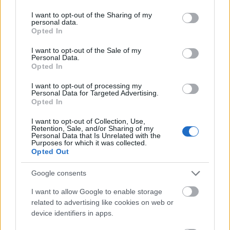
services and may gather and store information including but
not limited to your visit or usage behaviour. You may click to
I want to opt-out of the Sharing of my
personal data.
grant or deny consent to Google and its third-party tags to
Opted In
use your data for below specified purposes in below Google
consent section.
I want to opt-out of the Sale of my
Personal Data.
Opted In
I want to opt-out of processing my
Personal Data for Targeted Advertising.
Opted In
I want to opt-out of Collection, Use,
Retention, Sale, and/or Sharing of my
Personal Data that Is Unrelated with the
Purposes for which it was collected.
Ed Stafford: Felfedezők ​
Opted Out
enciklopédiája – könyvkritika
Google consents
Monty & Bozótnéger
•
2025. december 15.
0
I want to allow Google to enable storage
related to advertising like cookies on web or
Az expedíciók, illetve extrémebb természeti
device identifiers in apps.
környezetben tett utazások kapcsán mindig érdekes