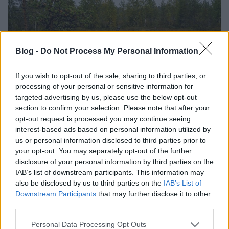
Blog -
Do Not Process My Personal Information
If you wish to opt-out of the sale, sharing to third parties, or
processing of your personal or sensitive information for
targeted advertising by us, please use the below opt-out
section to confirm your selection. Please note that after your
Áfonya, moha, sziklák, rének -
opt-out request is processed you may continue seeing
gyalogtúra Lappföldön
interest-based ads based on personal information utilized by
us or personal information disclosed to third parties prior to
B0zót
•
2026. január 01.
0
your opt-out. You may separately opt-out of the further
disclosure of your personal information by third parties on the
IAB’s list of downstream participants. This information may
Este 9 óra van, hogy kiszállok a mikrobuszból az
also be disclosed by us to third parties on the
IAB’s List of
északi sarkkört jelző táblánál. Az ég borult, az idő
Downstream Participants
that may further disclose it to other
hűvös, és már erősen sötétedik. Nem a ...
third parties.
Please note that this website/app uses one or more Google
Personal Data Processing Opt Outs