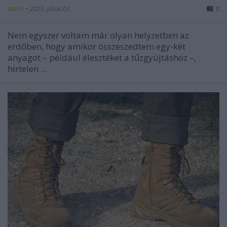
B0zót
•
2025. július 01.
0
Nem egyszer voltam már olyan helyzetben az
erdőben, hogy amikor összeszedtem egy-két
anyagot – például élesztéket a tűzgyújtáshoz –,
hirtelen ...