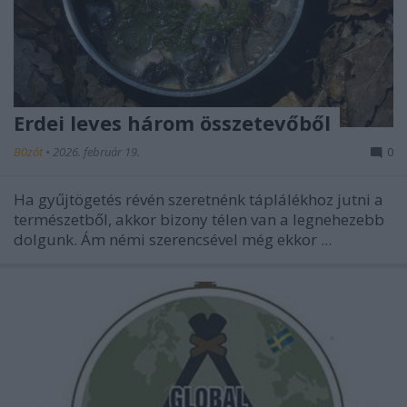
Erdei leves három összetevőből
B0zót
•
2026. február 19.
0
Ha gyűjtögetés révén szeretnénk táplálékhoz jutni a
természetből, akkor bizony télen van a legnehezebb
dolgunk. Ám némi szerencsével még ekkor ...