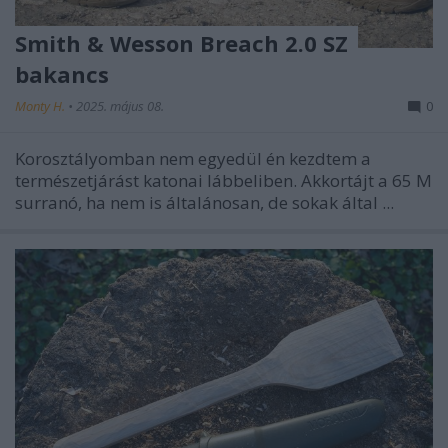
Smith & Wesson Breach 2.0 SZ
bakancs
Monty H.
•
2025. május 08.
0
Korosztályomban nem egyedül én kezdtem a
természetjárást katonai lábbeliben. Akkortájt a 65 M
surranó, ha nem is általánosan, de sokak által ...