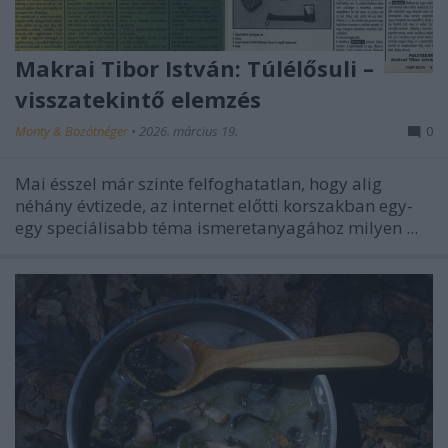
Makrai Tibor István: Túlélősuli –
visszatekintő elemzés
Monty & Bozótnéger
•
2026. március 19.
0
Mai ésszel már szinte felfoghatatlan, hogy alig
néhány évtizede, az internet előtti korszakban egy-
egy speciálisabb téma ismeretanyagához milyen ...