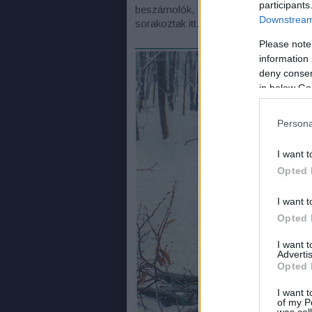
participants
beszámolók, elemzések, történeti l
Downstream 
sorakoztak itt.
Please note
information 
deny consent
in below Go
Persona
I want t
Opted 
I want t
Opted 
I want 
Advertis
Opted 
I want t
of my P
was col