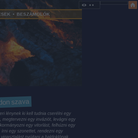
ÉSEK
•
BESZÁMOLÓK
don szava
ri lénynek ki kell tudnia cserélni egy
, megtervezni egy inváziót, levágni egy
 kormányozni egy vitorlást, felhúzni egy
, írni egy szonettet, rendezni egy
 vigasztalást nyújtani a haldoklónak,