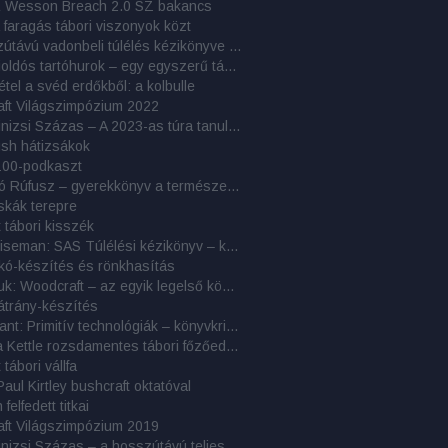
& Wesson Breach 2.0 SZ bakancs
 faragás tábori viszonyok közt
A hosszútávú vadonbeli túlélés kézikönyve – könyvelemzés
Gyorskioldós tartóhurok – egy egyszerű tábori rögzítőeszköz
étel a svéd erdőkből: a kolbulle
aft Világszimpózium 2022
Cél a Kinizsi Százas – A 2023-as túra tanulságai
ush hátizsákok
100-podkaszt
Erdőjáró Rúfusz – gyerekkönyv a természetjárásról és bushcraftról
skák terepre
 tábori kisszék
John Wiseman: SAS Túlélési kézikönyv – könyvkritika
kó-készítés és rönkhasítás
Nessmuk: Woodcraft – az egyik legelső könyv a táborozásról
átrány-készítés
John Plant: Primitív technológiák – könyvkritika
Tatonka Kettle rozsdamentes tábori főzőedény
tábori vállfa
Paul Kirtley bushcraft oktatóval
felfedett titkai
aft Világszimpózium 2019
Cél a Kinizsi Százas – a hosszútávú teljesítménytúrázás titkai: 9. rész – 2018-as beszámolók