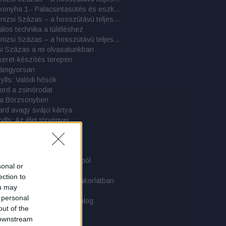
Tábori konyha 1.- Palacsintasütés és eszközei
Cél a Kinizsi Százas – a hosszútávú teljesítménytúrázás titkai: 8. rész - 2017-es beszámolók
álos technika a túléléshez
Cél a Kinizsi Százas – a hosszútávú teljesítménytúrázás titkai: 7. rész - 2016-os beszámolók
si Százas a mi olvasatunkban
eret-készítés terepen
illámgyorsan
ylls: Valódi hősök
ord a zsinórodat
 a Börzsönyben
rd avagy svájci kártya
ylls: Az élet törvényei
ars élete a szabadban
akrai Alestől
fotel sátorlapból
gy és függőszék sátorlapból
sonal or
az övön
ection to
derék! - Derékszíjak a gyakorlatban
ou may
r, gyógyszer, orvosság…
 personal
ati közlemény - 3 éves a blog
out of the
p Bergen hátizsák
 downstream
 Kostalde dzseki