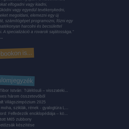
okat elfogadni vagy kiadni,
űködni vagy egyedül tevékenykedni,
eket megoldani, elemezni egy új
t, számítógépet programozni, főzni egy
, hatékonyan harcolni és becsülettel
. A specializáció a rovarok sajátossága."
..
bookon is...
alomjegyzék
Makrai Tibor István: Túlélősuli – visszatekintő elemzés
eves három összetevőből
aft Világszimpózium 2025
Áfonya, moha, sziklák, rének - gyalogtúra Lappföldön
Ed Stafford: Felfedezők ​enciklopédiája – könyvkritika
tott M65 zubbony
getőzsák készítése