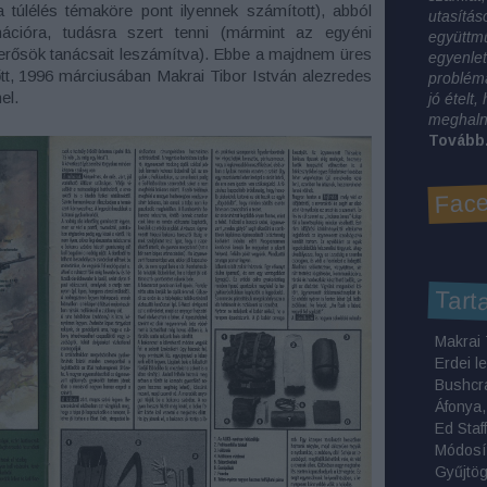
 túlélés témaköre pont ilyennek számított), abból
utasítás
rmációra, tudásra szert tenni (mármint az egyéni
együttm
merősök tanácsait leszámítva). Ebbe a majdnem üres
egyenlet
tt, 1996 márciusában Makrai Tibor István alezredes
problémá
el.
jó ételt
meghalni
Tovább.
Face
Tart
Erdei l
Bushcr
Módosí
Gyűjtö