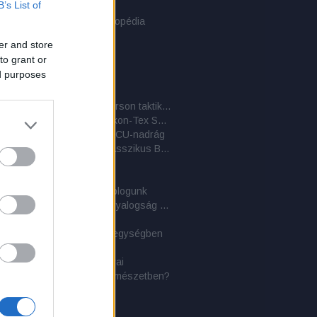
B’s List of
der Bergen hátizsák
er Stilwell: Túlélési enciklopédia
 PLCE hátizsák
er and store
i sivatagi bakancs
to grant or
ai dzsungelbakancs
ed purposes
ylls: Tűzön-vízen át!
 Eva katasztrófája
A BDU-nadrág és társai 4. – Emerson taktikai nadrág
A BDU-nadrág és társai 3. – Helikon-Tex SFU nadrág
adrág és társai 2. – Az ACU-nadrág
A BDU-nadrág és társai 1. – A klasszikus BDU-változat
taktikai zsák
aplan
ati közlemény - 2 éves a blogunk
Túlélőkönyv a Királyi Tengerészgyalogság közreműködésével
ges területen
olások az Erdélyi-szigethegységben
ylls: A vadon törvényei
napi kultúránk hagyományai
oly: Mihez kezdjünk a természetben?
aland
 szómagyarázat