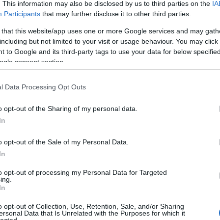
. This information may also be disclosed by us to third parties on the
IA
Highlan
eírások, illetve formálisabb típusbemutatók is
Participants
that may further disclose it to other third parties.
Alexand
Bergen
 that this website/app uses one or more Google services and may gath
Amerika
including but not limited to your visit or usage behaviour. You may click 
Amerik
 to Google and its third-party tags to use your data for below specifi
Bear Gr
ogle consent section.
A Little
l Data Processing Opt Outs
A BDU-n
o opt-out of the Sharing of my personal data.
Pantac 
In
Avar p
Szolgál
o opt-out of the Sale of my Personal Data.
Ellensé
In
Barang
Bear Gr
to opt-out of processing my Personal Data for Targeted
ing.
Minden
In
Kós Kár
Medvek
o opt-out of Collection, Use, Retention, Sale, and/or Sharing
Túlélő
ersonal Data that Is Unrelated with the Purposes for which it
lected.