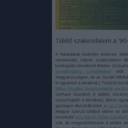
Túlélő szakirodalom a ‘90
A fiatalabbak kedvéért érdemes feli
olvasnivaló, milyen szakirodalom ál
boldogulás témakörét illetően. (A bush
ezredfordulós színrelépése
előtt 
Magyarországon, de az északi féltek
le ugyanazt a tartalmat.) Túrázós kör
Mirko Vosátka
Természetjárók enciklo
Gerhard Buzektól
A túlélés kézikö
összefoglaló a témában), illetve ugyan
gazdagon illusztrált kötet, a
Len Cacutt
Magyar szerző tollából ebben az idő
ismertebb
Kós Károly
Mihez kezdjünk
volt, de megemlíthetnénk
A túlélés el