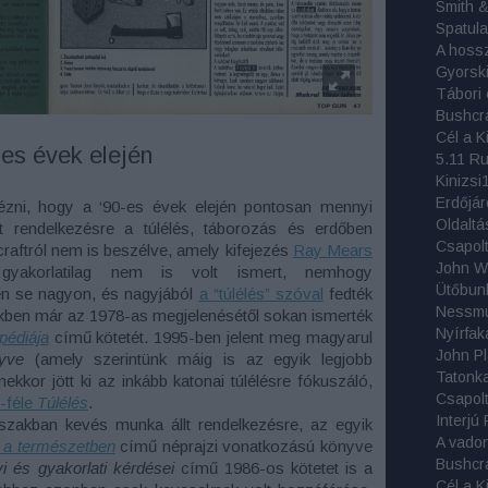
Smith 
Spatula
Tábori 
Bushcr
-es évek elején
5.11 R
Kinizsi
dézni, hogy a ‘90-es évek elején pontosan mennyi
Oldaltá
lt rendelkezésre a túlélés, táborozás és erdőben
Csapolt
craftról nem is beszélve, amely kifejezés
Ray Mears
gyakorlatilag nem is volt ismert, nemhogy
Ütőbun
én se nagyon, és nagyjából
a “túlélés” szóval
fedték
ökben már az 1978-as megjelenésétől sokan ismerték
Nyírfak
pédiája
című kötetét. 1995-ben jelent meg magyarul
nyve
(amely szerintünk máig is az egyik legjobb
ekkor jött ki az inkább katonai túlélésre fókuszáló,
Csapolt 
-féle
Túlélés
.
Interjú 
szakban kevés munka állt rendelkezésre, az egyik
A vadon 
 a természetben
című néprajzi vonatkozású könyve
Bushcr
vi és gyakorlati kérdései
című 1986-os kötetet is a