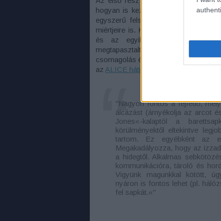
Az első rész a bevezetőt tartalmazta,
authenti
hogyan is kezdjünk neki a túlélősdine
egyszerű felsorolás volt ez, lépten-
miértjeire is. Kiemelte például az izz
és az egyik leghasznosabb fels
megtapasztaltunk. A második részbe
csomagolás és a hordás kérdéseire is 
az
ALICE hátizsákot
ajánlotta), vagy é
"Nagyon fontos a fejfedő, mely 
álcázást (árnyékolja az arcot é
Jones«-kalaptól a barettsap
körülményektől eltekintve leg
tartom. Ez egyébként az egy
Megakadályozza, hogy az izzad
a hidegtől. Alkalmas sebkötözés
kommunikációra, tároló és horde
Vigyünk magunkkal kötött, úg
nyáron is fontos lehet (pl. háló
fel sapkát.«"