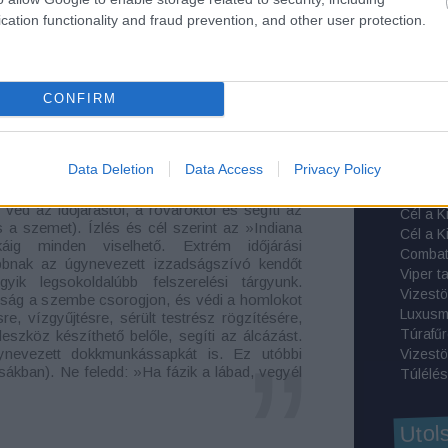
 a túlélés filozófiájáról esett néhány szó és hogy
A túlélé
cation functionality and fraud prevention, and other user protection.
k, illetve a felszerelés egy részét mutatta be. Nem
Májusi 
nyomon kitért a szerző a használat részleteire és
Egy Bu
adságszívó álcakendőt mint az egyik legjobb fejfedőt
Egyedül
zerelési tárgyat, amit később mi magunk is
Egyedül
CONFIRM
n jutottunk el a holmik végéig, kitérve persze a
(az akkortájt még szűkösebb választékból ő például
Propper
ppen a kések kiválasztására.
Termész
Data Deletion
Data Access
Privacy Policy
véd az időjárástól, a rovaroktól és segíti az
s a szemet). Ízlés és cél szerint az »Indiana
káig minden viselhető. Extrém időjárási
Combat
jobbnak az úgynevezett izzadságszívó kendőt
Viper t
ik legsokoldalúbb felszerelési tárgyunk.
Vizestö
ság a szembe csorogjon, és védi a homlokot
Luxusm
re, vízgyűjtésre, sérült testrész rögzítésére,
Túrafű
szköz készíthető belőle, segíti az álcázást.
ynevezett dokkmunkássapkát is. Ez utóbbi
Vizestö
zsákban). Ne feledd: »Ha fázik a lábad, vegyél
Túlélés
Utol