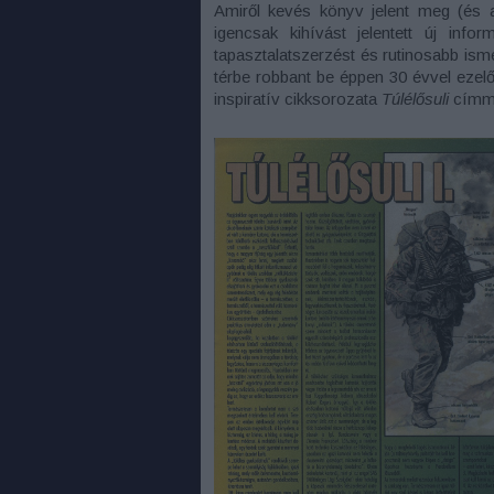
Amiről kevés könyv jelent meg (és a
igencsak kihívást jelentett új info
tapasztalatszerzést és rutinosabb is
térbe robbant be éppen 30 évvel ezelő
inspiratív cikksorozata
Túlélősuli
címm