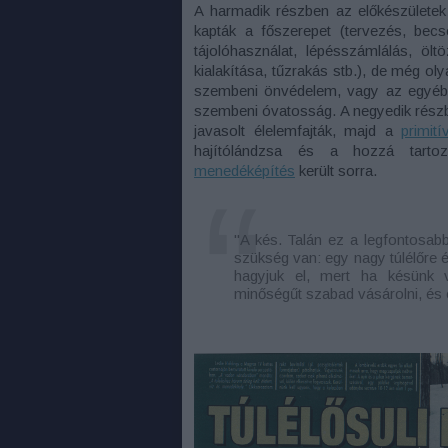
A harmadik részben az előkészületek
kapták a főszerepet (tervezés, bec
tájolóhasználat, lépésszámlálás, ölt
kialakítása, tűzrakás stb.), de még oly
szembeni önvédelem, vagy az egyéb ál
szembeni óvatosság. A negyedik részbe
javasolt élelemfajták, majd a
primití
hajítólándzsa és a hozzá tartoz
menedéképítés
került sorra.
"A kés. Talán ez a legfontosabb
szükség van: egy nagy túlélőre 
hagyjuk el, mert ha késünk 
minőségűt szabad vásárolni, és 