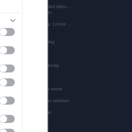
a
Cél a Kinizsi Százas – a hosszútávú teljesítménytúrázás titkai: 6. rész - 2011-es beszámolók
nedék - kunyhó az erdőben
ás - pihenés
Mátra Közösségi Teljesítménytúra: 124 km kulináris élvezet
PLCE szerelék
bélés: takaró és hálózsák
ati közlemény - 1 éves a blog
rs: A túlélés kézikönyve
-Tex softshell dzseki
sikerült, és akinek nem
és törvényei (1x01) és a valóság
E-rendszer
CE-hátizsákok
zély!
i túra 3. - Tájékozódás és menet
i túra 2. - Felszerelés
i túra 1. - Látás és mozgás sötétben
természetes anyagokból
tél készítés tapasztalatok
 taktikai zsák
arman: Túlélés kézikönyv
 a túlélés szemszögéből