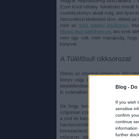
Magyar Néphadsereg időszakából – e
Ezen kívül néhány feledésbe merült háb
cserkészkönyv akadt még, ami ilyen té
Nemzetközi kitekintést téve, ebben az
mint az
SAS túlélési kézikönyv
, Mo
Mears első túlélőkönyvei
, ám ezek ide
nem úgy volt, mint manapság, hogy e
könyvet.
A
Túlélősuli
cikksorozat
Ebben az információhiányos időszakba
könyv vagy önálló füzet formájában 
terjedelemben ez akkortájt teljesen in
Blog -
Do 
6. számaiban olvashattuk, négy részb
If you wish 
De hogy került oda? Aki olvasgatta
sensitive in
szigorúan szakmai) repülős lapját, az t
confirm you
a civil és katonai repülés mellett szó
continue se
harckocsizókról, repműszakiakról é
information 
bemutatókról, a típusváltásról, a N
further disc
műsoron. Mindennek a tálalása is so