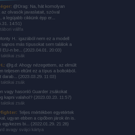
éger:
@Drag: Na, hát komolyan
az olvasók javaslatait, szóval
, a legújabb cikkünk épp er...
.31. 14:51
)
tábori vállfa
nty H.: igazából nem ez a modell
e sajnos más típusokat sem találok a
l EU-n be...
(
2023.04.01. 20:03
)
taktikai zsák
H.:
@g.d: Ahogy nézegettem, az elmúlt
n teljesen eltűnt ez a típus a boltokból.
t darab...
(
2023.03.29. 11:03
)
taktikai zsák
en vagy hasonló Guarder zsákokat
ég kapni valahol?
(
2023.03.23. 11:57
)
taktikai zsák
yfighter:
Teljes mértékben egyetértek
kkal, ugyan ebben a cipőben járok én is.
s egykezes bi...
(
2022.01.29. 21:28
)
rd avagy svájci kártya