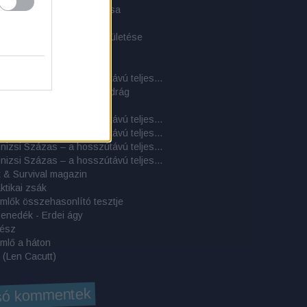
s alapjai - a túlélés piramisa
harapnivaló
ndeswehr-hátizsák újjászületése
 egy szigeten 2.
 egy szigeten 1.
Cél a Kinizsi Százas – a hosszútávú teljesítménytúrázás titkai: 5. rész - További beszámolók
 Public Safety Tactical nadrág
etjárók enciklopédiája
Cél a Kinizsi Százas – a hosszútávú teljesítménytúrázás titkai: 4. rész - Túrabeszámolók
Cél a Kinizsi Százas – a hosszútávú teljesítménytúrázás titkai: 3. rész – A rajtvonaltól a beérkezésig: a hosszútávú túra gyakorlata
Cél a Kinizsi Százas – a hosszútávú teljesítménytúrázás titkai: 2. rész – A felszerelés
Cél a Kinizsi Százas – a hosszútávú teljesítménytúrázás titkai: 1. rész – A felkészülés
 & Survival magazin
aktikai zsák
mlők összehasonlító tesztje
enedék - Erdei ágy
rész
mlő a háton
 (Len Cacutt)
só kommentek