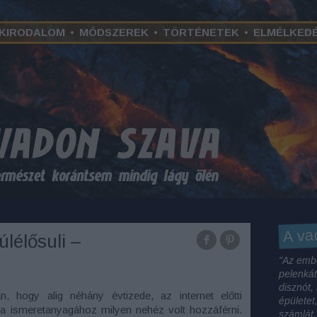
KIRODALOM
•
MÓDSZEREK
•
TÖRTÉNETEK
•
ELMÉLKED
A va
úlélősuli –
"Az embe
pelenkát
disznót,
n, hogy alig néhány évtizede, az internet előtti
épületet
a ismeretanyagához milyen nehéz volt hozzáférni.
számlát,