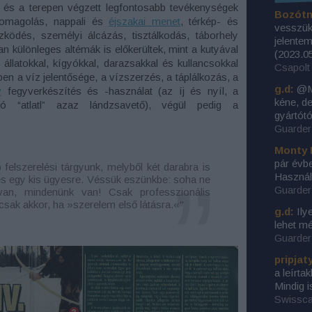
 és a terepen végzett legfontosabb tevékenységek
Bozótn
somagolás, nappali és
éjszakai menet
, térkép- és
vesszük 
özködés, személyi álcázás, tisztálkodás, táborhely
jelentem
an különleges altémák is előkerültek, mint a kutyával
(
2023.05
latokkal, kígyókkal, darazsakkal és kullancsokkal
Csapolt 
n a víz jelentősége, a vízszerzés, a táplálkozás, a
g.d:
@Mo
v
fegyverkészítés és -használat (az íj és nyíl, a
kéne, d
ó “atlatl” azaz lándzsavető), végül pedig a
gyártótó
Guarder 
Monty 
pár évbe
 felszerelési tárgyunk, melyből két darabra is
Használ
és egy kis ügyesre. Véssük eszünkbe: soha ne
Guarder 
van, mindenünk van! Csak professzionális
csak akkor, ha »szerelem első látásra.«"
g.d:
Ily
lehet m
Guarder 
pripjat
a leírta
Mindig i
Swissca