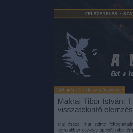
FELSZERELÉS
•
SZA
2026. már 19.
•
Monty & Bozótnéger
Makrai Tibor István: T
visszatekintő elemzés
Mai ésszel már szinte felfoghatatla
korszakban egy-egy speciálisabb tém