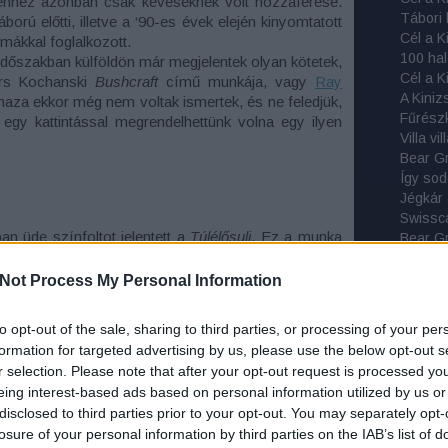
hhez azonban csak keveseknek volt hozzáférése.
orú előtti, illetve a ‘90-es évek elején kinyomtatott
mákkal foglalkozott.
100 hal
 időszakban külföldön már megjelentek olyan kötetek,
rs Kochanski
Bushcraft
című munkája, vagy
Ray
A Kiniz
haza ekkor még nem voltak ismertek, és ne feledjük,
Fűrészk
gy kattintással megrendelhettünk volna egy ilyen
Villa v
Bear Gr
Így sod
Jégkár
Swissca
n üde színfoltot jelentett a
Túlélősuli
. Ez a munka
Bear Gr
sajnos sosem jelent meg, bár egy kicsit hosszabb
Ray Me
dokolt lett volna. Ehelyett a Top Gun Magazin 1996/3–
Búcsú M
Not Process My Personal Information
en, összesen 14 oldalon.
Tábori 
Függőá
to opt-out of the sale, sharing to third parties, or processing of your per
Tokok 
 akkoriban hazánk egyetlen populáris (értsd: nem
formation for targeted advertising by us, please use the below opt-out s
Na, ez 
udja, hogy témák terén igen gazdag volt a felhozatal:
r selection. Please note that after your opt-out request is processed y
Kötsze
 volt itt a változó Magyar Honvédség belső világáról,
eing interest-based ads based on personal information utilized by us or
Szolgál
s felderítőkről, repülőnapokról és haditechnikai
disclosed to third parties prior to your opt-out. You may separately opt-
M-Tram
ATO-ról, de háborús filmek és makettek is voltak
losure of your personal information by third parties on the IAB’s list of
Tribord
kszínű volt, hiszen interjúk, visszaemlékezések,