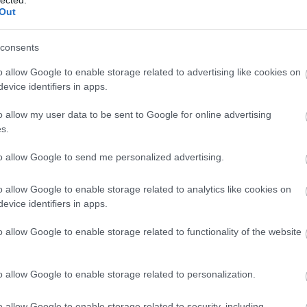
Afgánk
Out
Avarme
Guggol
consents
 is unikumnak érződött, hiszen később sem volt
A brit 
o allow Google to enable storage related to advertising like cookies on
lkoztak volna. Makrai Ales ugyan írt ide később is
Poncsó
evice identifiers in apps.
onai harcászati- és túlélőgyakorlatról, pár évvel
Szolgál
etéről. De igazán aktívan inkább a Kaliberben és a
Ray Mea
o allow my user data to be sent to Google for online advertising
nban volt jelen, ahol késekről és késhasználatról
Helikon
s.
 nagy szerelme.
Akinek 
A túlél
to allow Google to send me personalized advertising.
A MOLL
Az ALI
eg kell dolgozni. Idő, türelem, szakértelem,
o allow Google to enable storage related to analytics like cookies on
Medves
ll. [...]
evice identifiers in apps.
Éjszaka
pcsolatok. Napjaink morális válsággal küzdő
Éjszaka
olyan világ, ahol letisztultak az értékek. A
o allow Google to enable storage related to functionality of the website
Éjszaka
 a legfontosabbá. A közösen vállalt és legyőzött
ka, a tűz mellett töltött éjszakák vassá
Vállfa 
t.”
Háncskö
o allow Google to enable storage related to personalization.
Guarder
Peter D
Az út -
o allow Google to enable storage related to security, including