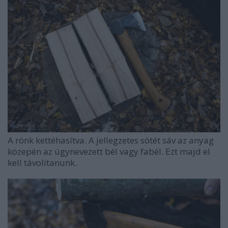
A rönk kettéhasítva. A jellegzetes sötét sáv az anyag
közepén az úgynevezett bél vagy fabél. Ezt majd el
kell távolítanunk.