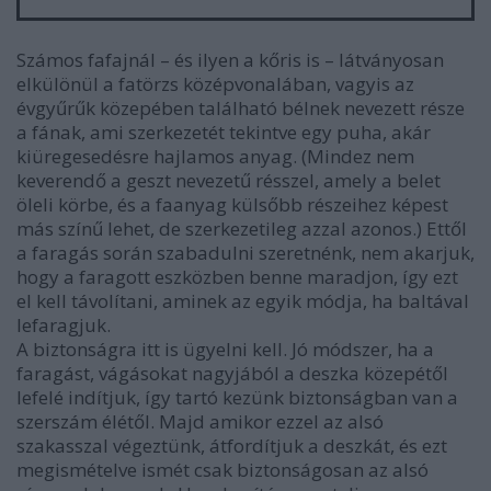
Számos fafajnál – és ilyen a kőris is – látványosan
elkülönül a fatörzs középvonalában, vagyis az
évgyűrűk közepében található bélnek nevezett része
a fának, ami szerkezetét tekintve egy puha, akár
kiüregesedésre hajlamos anyag. (Mindez nem
keverendő a geszt nevezetű résszel, amely a belet
öleli körbe, és a faanyag külsőbb részeihez képest
más színű lehet, de szerkezetileg azzal azonos.) Ettől
a faragás során szabadulni szeretnénk, nem akarjuk,
hogy a faragott eszközben benne maradjon, így ezt
el kell távolítani, aminek az egyik módja, ha baltával
lefaragjuk.
A biztonságra itt is ügyelni kell. Jó módszer, ha a
faragást, vágásokat nagyjából a deszka közepétől
lefelé indítjuk, így tartó kezünk biztonságban van a
szerszám élétől. Majd amikor ezzel az alsó
szakasszal végeztünk, átfordítjuk a deszkát, és ezt
megismételve ismét csak biztonságosan az alsó