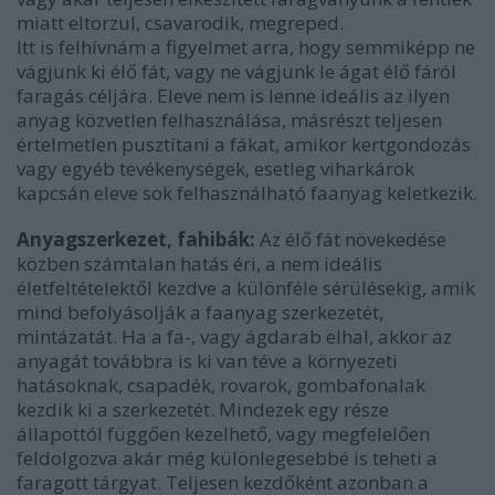
miatt eltorzul, csavarodik, megreped.
Itt is felhívnám a figyelmet arra, hogy semmiképp ne
vágjunk ki élő fát, vagy ne vágjunk le ágat élő fáról
faragás céljára. Eleve nem is lenne ideális az ilyen
anyag közvetlen felhasználása, másrészt teljesen
értelmetlen pusztítani a fákat, amikor kertgondozás
vagy egyéb tevékenységek, esetleg viharkárok
kapcsán eleve sok felhasználható faanyag keletkezik.
Anyagszerkezet, fahibák:
Az élő fát növekedése
közben számtalan hatás éri, a nem ideális
életfeltételektől kezdve a különféle sérülésekig, amik
mind befolyásolják a faanyag szerkezetét,
mintázatát. Ha a fa-, vagy ágdarab elhal, akkor az
anyagát továbbra is ki van téve a környezeti
hatásoknak, csapadék, rovarok, gombafonalak
kezdik ki a szerkezetét. Mindezek egy része
állapottól függően kezelhető, vagy megfelelően
feldolgozva akár még különlegesebbé is teheti a
faragott tárgyat. Teljesen kezdőként azonban a