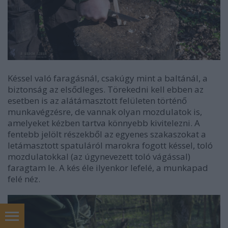
Késsel való faragásnál, csakúgy mint a baltánál, a
biztonság az elsődleges. Törekedni kell ebben az
esetben is az alátámasztott felületen történő
munkavégzésre, de vannak olyan mozdulatok is,
amelyeket kézben tartva könnyebb kivitelezni.
A
fentebb jelölt részekből az egyenes szakaszokat a
letámasztott spatuláról marokra fogott késsel, toló
mozdulatokkal (az úgynevezett toló vágással)
faragtam le. A kés éle ilyenkor lefelé, a munkapad
felé néz.