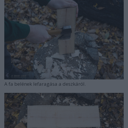
A fa belének lefaragása a deszkáról.