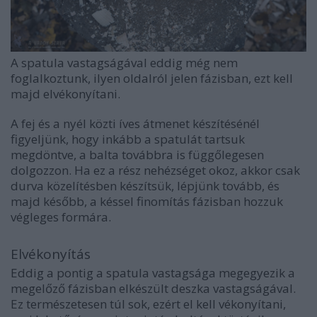
A spatula vastagságával eddig még nem
foglalkoztunk, ilyen oldalról jelen fázisban, ezt kell
majd elvékonyítani.
A fej és a nyél közti íves átmenet készítésénél
figyeljünk, hogy inkább a spatulát tartsuk
megdöntve, a balta továbbra is függőlegesen
dolgozzon. Ha ez a rész nehézséget okoz, akkor csak
durva közelítésben készítsük, lépjünk tovább, és
majd később, a késsel finomítás fázisban hozzuk
végleges formára.
Elvékonyítás
Eddig a pontig a spatula vastagsága megegyezik a
megelőző fázisban elkészült deszka vastagságával.
Ez természetesen túl sok, ezért el kell vékonyítani,