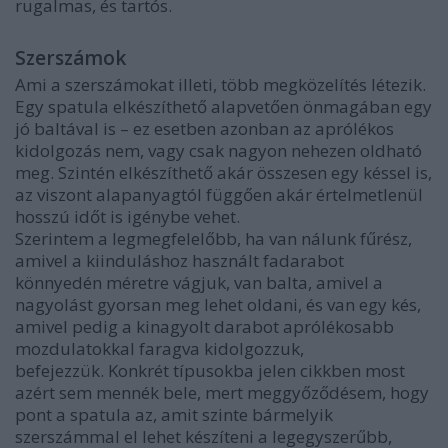
rugalmas, és tartós.
Szerszámok
Ami a szerszámokat illeti, több megközelítés létezik.
Egy spatula elkészíthető alapvetően önmagában egy
jó baltával is – ez esetben azonban az aprólékos
kidolgozás nem, vagy csak nagyon nehezen oldható
meg. Szintén elkészíthető akár összesen egy késsel is,
az viszont alapanyagtól függően akár értelmetlenül
hosszú időt is igénybe vehet.
Szerintem a legmegfelelőbb, ha van nálunk fűrész,
amivel a kiinduláshoz használt fadarabot
könnyedén méretre vágjuk, van balta, amivel a
nagyolást gyorsan meg lehet oldani, és van egy kés,
amivel pedig a kinagyolt darabot aprólékosabb
mozdulatokkal faragva kidolgozzuk,
befejezzük. Konkrét típusokba jelen cikkben most
azért sem mennék bele, mert meggyőződésem, hogy
pont a spatula az, amit szinte bármelyik
szerszámmal el lehet készíteni a legegyszerűbb,