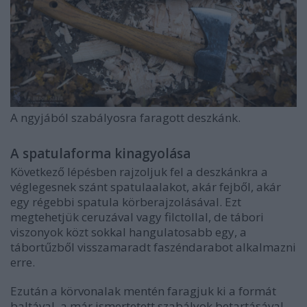
A ngyjából szabályosra faragott deszkánk.
A spatulaforma kinagyolása
Következő lépésben rajzoljuk fel a deszkánkra a
véglegesnek szánt spatulaalakot, akár fejből, akár
egy régebbi spatula körberajzolásával. Ezt
megtehetjük ceruzával vagy filctollal, de tábori
viszonyok közt sokkal hangulatosabb egy, a
tábortűzből visszamaradt faszéndarabot alkalmazni
erre.
Ezután a körvonalak mentén faragjuk ki a formát
baltával, a már ismertetett szabályok betartásával.