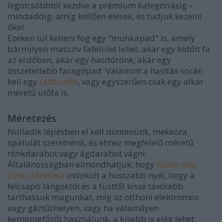
legolcsóbbtól kezdve a prémium kategóriásig –
mindaddig, amíg kellően élesek, és tudjuk kezelni
őket.
Ezeken túl kelleni fog egy "munkapad" is, amely
bármilyen masszív fafelület lehet, akár egy kidőlt fa
az erdőben, akár egy hasítórönk, akár egy
összetettebb faragópad. Valamint a hasítás során
kell egy
ütőbunkó
, vagy egyszerűen csak egy alkar
méretű ütőfa is.
Méretezés
Nulladik lépésben el kell döntenünk, mekkora
spatulát szeretnénk, és ehhez megfelelő méretű
rönkdarabot vagy ágdarabot vágni.
Általánosságban elmondhatjuk, hogy
tűzön való
sütés-főzéshez
indokolt a hosszabb nyél, hogy a
felcsapó lángoktól és a füsttől kissé távolabb
tarthassuk magunkat, míg az otthoni elektromos-
vagy gáztűzhelyen, vagy ha valamilyen
kempingfőzőt használunk, a kisebb is elég lehet.