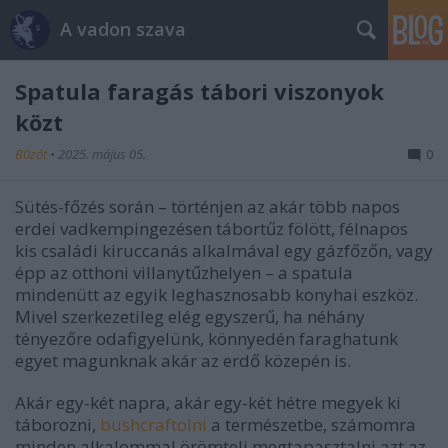
A vadon szava
Spatula faragás tábori viszonyok
közt
B0zót
•
2025. május 05.
0
Sütés-főzés során – történjen az akár több napos
erdei vadkempingezésen tábortűz fölött, félnapos
kis családi kiruccanás alkalmával egy gázfőzőn, vagy
épp az otthoni villanytűzhelyen – a spatula
mindenütt az egyik leghasznosabb konyhai eszköz.
Mivel szerkezetileg elég egyszerű, ha néhány
tényezőre odafigyelünk, könnyedén faraghatunk
egyet magunknak akár az erdő közepén is.
Akár egy-két napra, akár egy-két hétre megyek ki
táborozni,
bushcraftolni
a természetbe, számomra
minden alkalommal örömteli megtapasztalni azt az