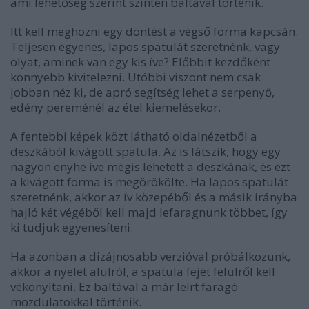
ami lehetőség szerint szintén baltával történik.
Itt kell meghozni egy döntést a végső forma kapcsán.
Teljesen egyenes, lapos spatulát szeretnénk, vagy
olyat, aminek van egy kis íve? Előbbit kezdőként
könnyebb kivitelezni. Utóbbi viszont nem csak
jobban néz ki, de apró segítség lehet a serpenyő,
edény pereménél az étel kiemelésekor.
A fentebbi képek közt látható oldalnézetből a
deszkából kivágott spatula. Az is látszik, hogy egy
nagyon enyhe íve mégis lehetett a deszkának, és ezt
a kivágott forma is megörökölte. Ha lapos spatulát
szeretnénk, akkor az ív közepéből és a másik irányba
hajló két végéből kell majd lefaragnunk többet, így
ki tudjuk egyenesíteni.
Ha azonban a dizájnosabb verzióval próbálkozunk,
akkor a nyelet alulról, a spatula fejét felülről kell
vékonyítani. Ez baltával a már leírt faragó
mozdulatokkal történik.