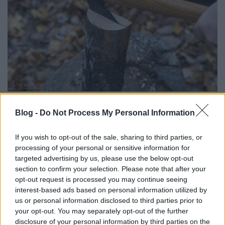
A már hasított rönkből egy deszka lehasítása
hasonló módon történik.
Blog -
Do Not Process My Personal Information
If you wish to opt-out of the sale, sharing to third parties, or
A félbehasadt fahasáb lapos oldalával
processing of your personal or sensitive information for
párhuzamosan, de attól 2-3 cm-el beljebb ismét
targeted advertising by us, please use the below opt-out
fektessük fel a balta élét, és az előbbi módon
section to confirm your selection. Please note that after your
hasítsunk le belőle egy deszkát.
opt-out request is processed you may continue seeing
Az így kapott deszkába ha a vége felől belenézünk,
interest-based ads based on personal information utilized by
akkor látszik, hogy mennyire lett párhuzamos a két
us or personal information disclosed to third parties prior to
oldala. Ha nem eléggé, azt korrigálni érdemes.
your opt-out. You may separately opt-out of the further
disclosure of your personal information by third parties on the