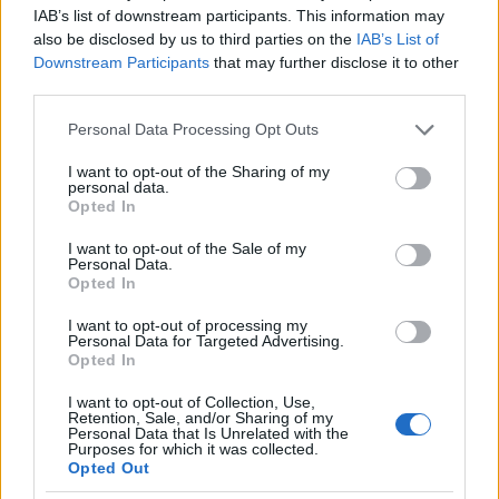
IAB’s list of downstream participants. This information may
also be disclosed by us to third parties on the
IAB’s List of
Downstream Participants
that may further disclose it to other
third parties.
Please note that this website/app uses one or more Google
Personal Data Processing Opt Outs
services and may gather and store information including but
not limited to your visit or usage behaviour. You may click to
I want to opt-out of the Sharing of my
personal data.
grant or deny consent to Google and its third-party tags to
Opted In
use your data for below specified purposes in below Google
consent section.
I want to opt-out of the Sale of my
Personal Data.
Opted In
I want to opt-out of processing my
Mivel a kéreg még rajta van a deszka két szélén, ezt
Personal Data for Targeted Advertising.
Opted In
távolítsuk el. Ehhez támasszuk a deszkát bal kézzel
fogva a munkapadra, és jobb kézzel kisebb
I want to opt-out of Collection, Use,
mozdulatokkal faragjuk le a kérget – vagy
Retention, Sale, and/or Sharing of my
Personal Data that Is Unrelated with the
kifejezetten éles baltával néhány erős
Purposes for which it was collected.
csuklómozdulattal, ütés nélkül le is tolhatjuk.
Opted Out