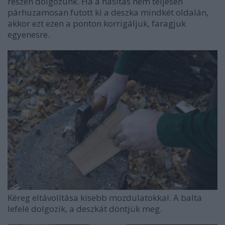
részen dolgozunk.
Ha a hasítás nem teljesen
párhuzamosan futott ki a deszka mindkét oldalán,
akkor ezt ezen a ponton korrigáljuk, faragjuk
egyenesre.
Kéreg eltávolítása kisebb mozdulatokkal. A balta
lefelé dolgozik, a deszkát döntjük meg.