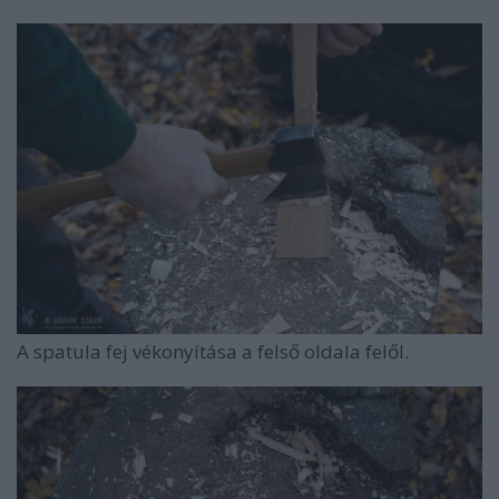
A spatula fej vékonyítása a felső oldala felől.