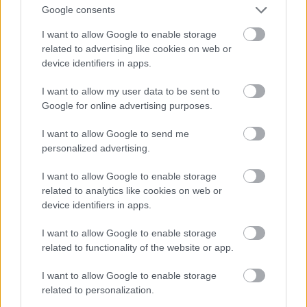
Google consents
Biztonsági szempontok baltával faragáshoz
I want to allow Google to enable storage
related to advertising like cookies on web or
A baltát faragáskor nem a nyél végén, hanem
device identifiers in apps.
a feje alatt, nagyjából a
tömegközéppontjában fogjuk. Ez
I want to allow my user data to be sent to
kontrolláltabb használatot tesz lehetővé.
Google for online advertising purposes.
Faragás során a baltafej a függőleges síkban
mozog, az él pedig lefelé néz. Azaz nem
I want to allow Google to send me
dolgozunk oldalirányban, ferde szögben.
personalized advertising.
Inkább a munkadarabot forgatjuk, állítjuk a
megfelelően megdöntve, de a vágás iránya
I want to allow Google to enable storage
lefele mutat.
related to analytics like cookies on web or
device identifiers in apps.
Használjunk fa munkapadot, ami masszív,
nem mozdul el, ellentartja a munkadarabot,
I want to allow Google to enable storage
és elnyeli a kifutó vagy lecsúszó ütéseit a
related to functionality of the website or app.
baltának, miközben nem károsítja annak élét.
A munkapadnak a közepére, vagy a közepe és
I want to allow Google to enable storage
a tőlünk távolabb eső széle közé pozícionáljuk
related to personalization.
faragás közben a munkadarabot, semmiképp