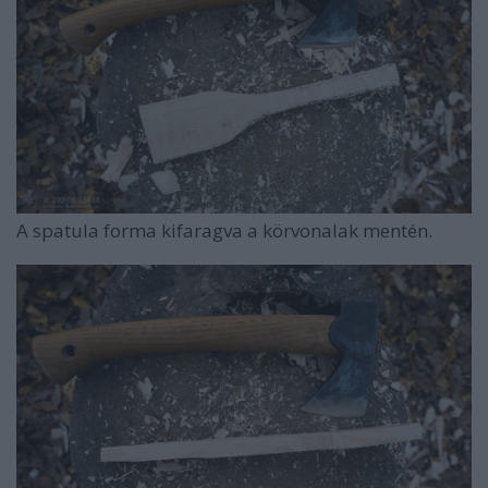
A spatula forma kifaragva a körvonalak mentén.