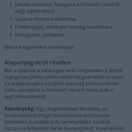
Deszka hasítása, faragása a kiinduló rönkből
vagy ágdarabból
Spatula-forma kialakítása
Elvékonyítás, esetleges ívesség kialakítása
Kidolgozás, befejezés
Nézzük egyenként részletesen.
Alapanyagokról röviden
Bár a spatula a fafaragás terén alighanem a létező
legegyszerűbben elkészíthető tárgyak közé tartozik,
az alapanyagául szolgáló faanyag kiválasztásnál
több szempont is felmerül, nézzük most csak a
legfontosabbakat.
Keménység:
Egy meglehetősen felületes, de
kiindulásként mégis használható osztályozás
keretében puhafákra és keményfákra szokták
osztani a fafajokat illetve faanyagokat. A puhafákat