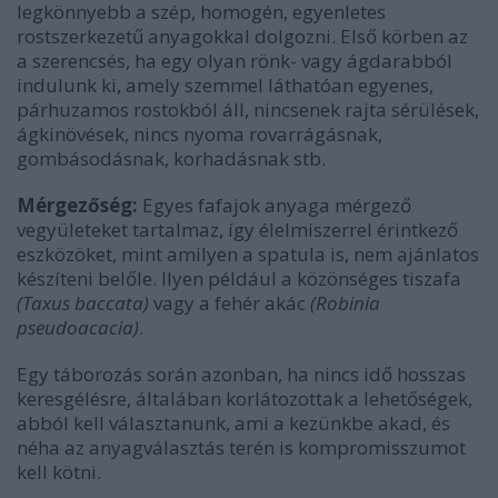
legkönnyebb a szép, homogén, egyenletes
rostszerkezetű anyagokkal dolgozni. Első körben az
a szerencsés, ha egy olyan rönk- vagy ágdarabból
indulunk ki, amely szemmel láthatóan egyenes,
párhuzamos rostokból áll, nincsenek rajta sérülések,
ágkinövések, nincs nyoma rovarrágásnak,
gombásodásnak, korhadásnak stb.
Mérgezőség:
Egyes fafajok anyaga mérgező
vegyületeket tartalmaz, így élelmiszerrel érintkező
eszközöket, mint amilyen a spatula is, nem ajánlatos
készíteni belőle. Ilyen például a közönséges tiszafa
(Taxus baccata)
vagy a fehér akác
(Robinia
pseudoacacia)
.
Egy táborozás során azonban, ha nincs idő hosszas
keresgélésre, általában korlátozottak a lehetőségek,
abból kell választanunk, ami a kezünkbe akad, és
néha az anyagválasztás terén is kompromisszumot
kell kötni.