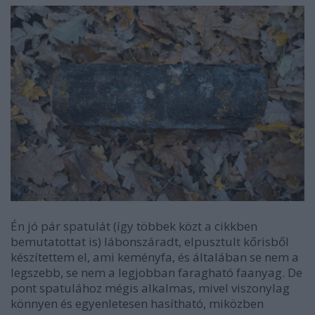
Én jó pár spatulát (így többek közt a cikkben
bemutatottat is) lábonszáradt, elpusztult kőrisből
készítettem el, ami keményfa, és általában se nem a
legszebb, se nem a legjobban faragható faanyag. De
pont spatulához mégis alkalmas, mivel viszonylag
könnyen és egyenletesen hasítható, miközben