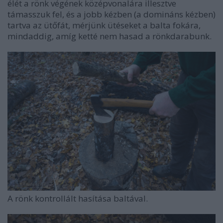
élét a rönk végének középvonalára illesztve
támasszuk fel, és a jobb kézben (a domináns kézben)
tartva az ütőfát, mérjünk ütéseket a balta fokára,
mindaddig, amíg ketté nem hasad a rönkdarabunk.
A rönk kontrollált hasítása baltával.