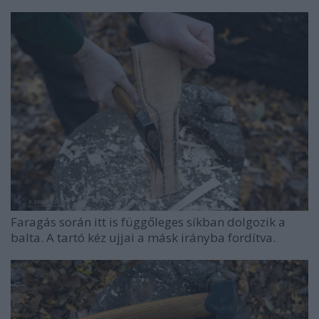
Faragás során itt is függőleges síkban dolgozik a
balta. A tartó kéz ujjai a másk irányba fordítva.