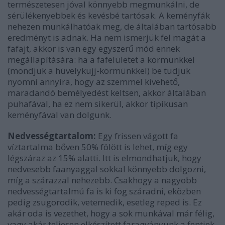
természetesen jóval könnyebb megmunkálni, de
sérülékenyebbek és kevésbé tartósak. A keményfák
nehezen munkálhatóak meg, de általában tartósabb
eredményt is adnak. Ha nem ismerjük fel magát a
fafajt, akkor is van egy egyszerű mód ennek
megállapítására: ha a fafelületet a körmünkkel
(mondjuk a hüvelykujj-körmünkkel) be tudjuk
nyomni annyira, hogy az szemmel kivehető,
maradandó bemélyedést keltsen, akkor általában
puhafával, ha ez nem sikerül, akkor tipikusan
keményfával van dolgunk.
Nedvességtartalom:
Egy frissen vágott fa
víztartalma bőven 50% fölött is lehet, míg egy
légszáraz az 15% alatti. Itt is elmondhatjuk, hogy
nedvesebb faanyaggal sokkal könnyebb dolgozni,
míg a szárazzal nehezebb. Csakhogy a nagyobb
nedvességtartalmú fa is ki fog száradni, eközben
pedig zsugorodik, vetemedik, esetleg reped is. Ez
akár oda is vezethet, hogy a sok munkával már félig,
vagy akár teljesen elkészített faragványunk a fentiek