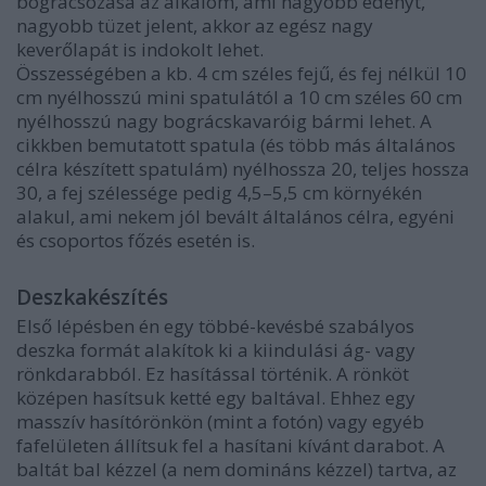
bográcsozása az alkalom, ami nagyobb edényt,
nagyobb tüzet jelent, akkor az egész nagy
keverőlapát is indokolt lehet.
Összességében a kb. 4 cm széles fejű, és fej nélkül 10
cm nyélhosszú mini spatulától a 10 cm széles 60 cm
nyélhosszú nagy bográcskavaróig bármi lehet. A
cikkben bemutatott spatula (és több más általános
célra készített spatulám) nyélhossza 20, teljes hossza
30, a fej szélessége pedig 4,5–5,5 cm környékén
alakul, ami nekem jól bevált általános célra, egyéni
és csoportos főzés esetén is.
Deszkakészítés
Első lépésben én egy többé-kevésbé szabályos
deszka formát alakítok ki a kiindulási ág- vagy
rönkdarabból. Ez hasítással történik. A rönköt
középen hasítsuk ketté egy baltával. Ehhez egy
masszív hasítórönkön (mint a fotón) vagy egyéb
fafelületen állítsuk fel a hasítani kívánt darabot. A
baltát bal kézzel (a nem domináns kézzel) tartva, az