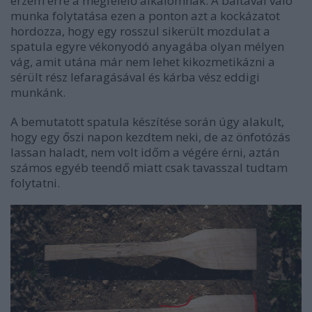
érzem erre a megfelelő alkalomnak. A baltával való
munka folytatása ezen a ponton azt a kockázatot
hordozza, hogy egy rosszul sikerült mozdulat a
spatula egyre vékonyodó anyagába olyan mélyen
vág, amit utána már nem lehet kikozmetikázni a
sérült rész lefaragásával és kárba vész eddigi
munkánk.
A bemutatott spatula készítése során úgy alakult,
hogy egy őszi napon kezdtem neki, de az önfotózás
lassan haladt, nem volt időm a végére érni, aztán
számos egyéb teendő miatt csak tavasszal tudtam
folytatni.