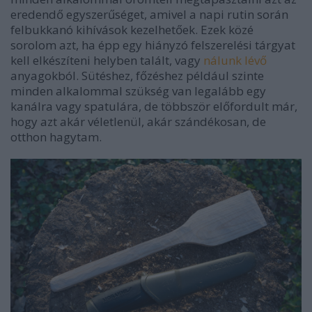
eredendő egyszerűséget, amivel a napi rutin során
felbukkanó kihívások kezelhetőek. Ezek közé
sorolom azt, ha épp egy hiányzó felszerelési tárgyat
kell elkészíteni helyben talált, vagy
nálunk lévő
anyagokból. Sütéshez, főzéshez például szinte
minden alkalommal szükség van legalább egy
kanálra vagy spatulára, de többször előfordult már,
hogy azt akár véletlenül, akár szándékosan, de
otthon hagytam.