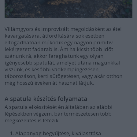
Villámgyors és improvizált megoldásként az étel
kavargatására, átfordítására sok esetben
elfogadhatóan működik egy nagyon primitív
lekérgezett fadarab is. Ám ha kicsit több időt
szánunk rá, akkor faraghatunk egy olyan,
igényesebb spatulát, amelyet utána magunkkal
viszünk, és későbbi vadkempingezésen,
táborozáson, kerti sütögetésen, vagy akár otthon
még hosszú éveken át hasznát látjuk.
A spatula készítés folyamata
A spatula elkészítését én általában az alábbi
lépésekben végzem, bár természetesen több
megközelítés is létezik.
Alapanyag begyűjtése, kiválasztása