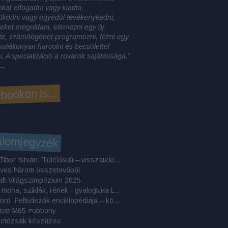
okat elfogadni vagy kiadni,
űködni vagy egyedül tevékenykedni,
eket megoldani, elemezni egy új
t, számítógépet programozni, főzni egy
, hatékonyan harcolni és becsülettel
. A specializáció a rovarok sajátossága."
..
bookon is...
alomjegyzék
Makrai Tibor István: Túlélősuli – visszatekintő elemzés
eves három összetevőből
aft Világszimpózium 2025
Áfonya, moha, sziklák, rének - gyalogtúra Lappföldön
Ed Stafford: Felfedezők ​enciklopédiája – könyvkritika
tott M65 zubbony
getőzsák készítése