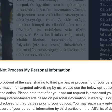
horpad, és úgy tűnik, nem is egészséges
a használata. A teflon bevonatos változat
100 hal
kifejezetten nem való tábori viszonyokra
sérülékenysége matt. A titán drága,
A Kiniz
cserébe könnyű és ellenálló, ám rossz
Fűrészk
hővezető, és nehézkes vele tűzön
Villa v
dolgozni. Ez a kettő talán még mindig
Bear Gr
inkább főzésre használható, azaz
Így sod
folyadék (víz, tea, leves) elkészítésére,
Jégkár
de mindjárt nehézségekbe ütközünk, ha
Swissca
sütésre használnánk.
Bear Gr
Ray Me
Ezeket az edényeket legtöbbször arra
Búcsú M
Not Process My Personal Information
tervezik, hogy gázzal vagy folyékony
Tábori 
üzemanyaggal működő mesterséges
Függőá
főzőeszközök koncentrált hőjét
to opt-out of the sale, sharing to third parties, or processing of your per
Tokok 
használják. Kis tömegük pedig kifejezetten
formation for targeted advertising by us, please use the below opt-out s
Na, ez 
népszerűvé teszi őket a többnapos
r selection. Please note that after your opt-out request is processed y
Kötsze
hátizsákos túrák kedvelői körében.
eing interest-based ads based on personal information utilized by us or
Szolgál
Ugyanakkor a közvetlen tábortűzön,
disclosed to third parties prior to your opt-out. You may separately opt-
M-Tram
parázson történő használat, és egyéb
losure of your personal information by third parties on the IAB’s list of
Tribord
is számukra.