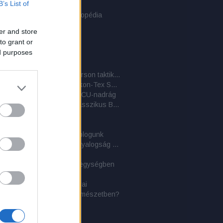
B’s List of
der Bergen hátizsák
er Stilwell: Túlélési enciklopédia
 PLCE hátizsák
er and store
i sivatagi bakancs
to grant or
ai dzsungelbakancs
ed purposes
ylls: Tűzön-vízen át!
 Eva katasztrófája
A BDU-nadrág és társai 4. – Emerson taktikai nadrág
A BDU-nadrág és társai 3. – Helikon-Tex SFU nadrág
adrág és társai 2. – Az ACU-nadrág
A BDU-nadrág és társai 1. – A klasszikus BDU-változat
taktikai zsák
aplan
ati közlemény - 2 éves a blogunk
Túlélőkönyv a Királyi Tengerészgyalogság közreműködésével
ges területen
olások az Erdélyi-szigethegységben
ylls: A vadon törvényei
napi kultúránk hagyományai
oly: Mihez kezdjünk a természetben?
aland
 szómagyarázat