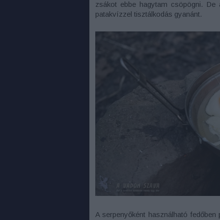
zsákot ebbe hagytam csöpögni. De a
patakvízzel tisztálkodás gyanánt.
A serpenyőként használható fedőben pe