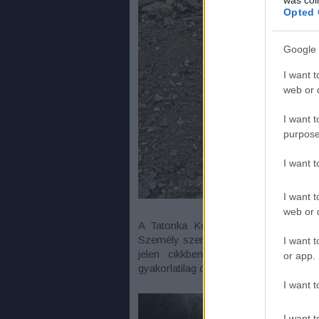
Opted 
Google 
I want t
web or d
I want t
purpose
I want 
I want t
web or d
A Tatonka Kettle négy méretben létez
Személy szerint a két nagyobbat hasz
I want t
jelen cikkben.
Bár ez a típus ter
or app.
gyakorlatilag csak tábortűzön alkalmazz
I want t
I want t