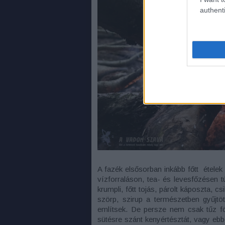
authenti
A fazék elsősorban inkább főtt ételek
vízforraláson, tea- és levesfőzésen t
krumpli, főtt tojás, párolt káposzta, c
szörp, szirup a természetben gyűjtö
említsek. De persze nem csak tűz fö
sütésre szánt kenyértésztát, vagy ebb