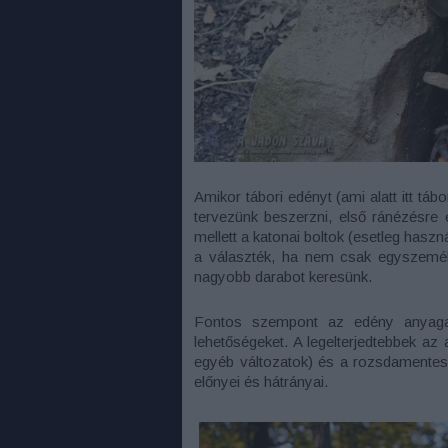
Amikor tábori edényt (ami alatt itt tá
tervezünk beszerzni, első ránézésre 
mellett a katonai boltok (esetleg haszná
a választék, ha nem csak egyszemél
nagyobb darabot keresünk.
Fontos szempont az edény anyaga
lehetőségeket. A legelterjedtebbek az a
egyéb változatok) és a rozsdamente
előnyei és hátrányai.