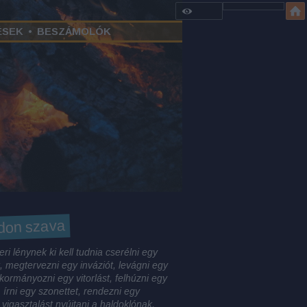
ÉSEK
•
BESZÁMOLÓK
don szava
ri lénynek ki kell tudnia cserélni egy
, megtervezni egy inváziót, levágni egy
 kormányozni egy vitorlást, felhúzni egy
, írni egy szonettet, rendezni egy
 vigasztalást nyújtani a haldoklónak,