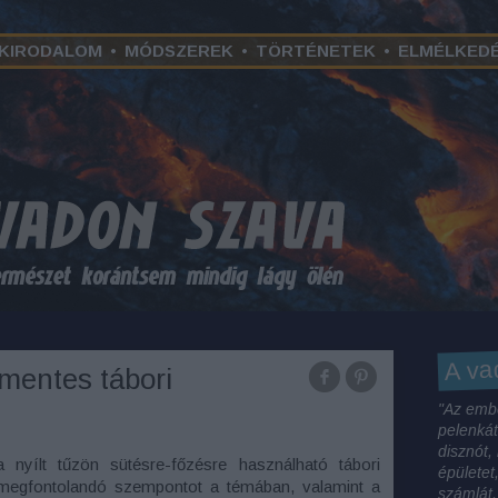
KIRODALOM
•
MÓDSZEREK
•
TÖRTÉNETEK
•
ELMÉLKED
A va
mentes tábori
"Az embe
pelenkát
disznót,
nyílt tűzön sütésre-főzésre használható tábori
épületet
megfontolandó szempontot a témában, valamint a
számlát,