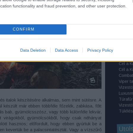
A túlélé
cation functionality and fraud prevention, and other user protection.
Májusi 
Egy Bu
Egyedül
Egyedül
CONFIRM
Propper
Termész
Data Deletion
Data Access
Privacy Policy
Combat
Viper t
Vizestö
Luxusm
Túrafű
 és italok készítésére alkalmas, sem mint sütésre. A
Vizestö
úl készült már ebben többféle főzelék, zabkása, főtt
Túlélés
silis bab, gyümölcsszósz, vagy több különféle lekvár,
tt virágokból, gyümölcsökből, hogy csak néhányat
lött hasznos; előfordult, hogy ebben gyúrtuk be a
Utol
en kevertük be a palacsintatésztát. Vagy a vízszűrő