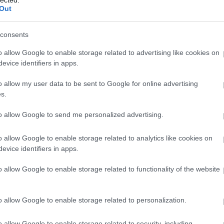
Afgánk
Out
Avarme
Guggol
consents
A brit 
o allow Google to enable storage related to advertising like cookies on
Poncsó
evice identifiers in apps.
Szolgál
Ray Mea
o allow my user data to be sent to Google for online advertising
Helikon
s.
Akinek 
A túlél
to allow Google to send me personalized advertising.
A MOLL
Az ALI
o allow Google to enable storage related to analytics like cookies on
Medves
evice identifiers in apps.
Éjszaka
ik, 4, 2,5 valamint 1,6 és 1 literes változatban.
Éjszaka
náltam rengeteget, így elsősorban ezekről szólok a
o allow Google to enable storage related to functionality of the website
Éjszaka
mészetesen kempingfőzővel is használható, mi
Vállfa 
uk, így az alábbiak is ilyen felhasználásról szólnak.
Háncskö
o allow Google to enable storage related to personalization.
Guarder
Peter D
Az út -
o allow Google to enable storage related to security, including