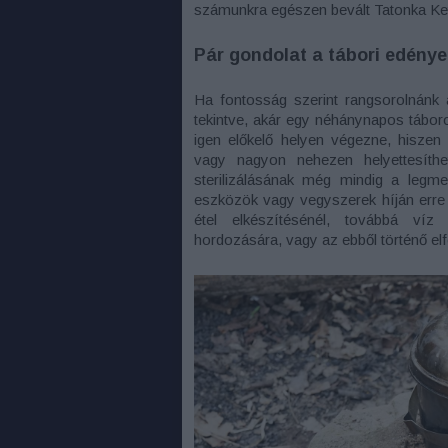
számunkra egészen bevált Tatonka Ket
Pár gondolat a tábori edénye
Ha fontosság szerint rangsorolnánk 
tekintve, akár egy néhánynapos tábor
igen előkelő helyen végezne, hiszen 
vagy nagyon nehezen helyettesíthe
sterilizálásának még mindig a legm
eszközök vagy vegyszerek híján erre
étel elkészítésénél, továbbá víz 
hordozására, vagy az ebből történő el