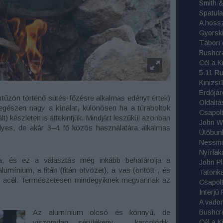
Smith 
Spatula
Tábori 
Bushcr
5.11 R
Kinizsi
bortűzön történő sütés-főzésre alkalmas edényt értek)
Oldaltá
egészen nagy a kínálat, különösen ha a túraboltok
Csapolt
lt) készleteit is áttekintjük. Mindjárt leszűkül azonban
yes, de akár 3–4 fő közös használatára alkalmas
Ütőbun
Nyírfak
, és ez a választás még inkább behatárolja a
lumínium, a titán (titán-ötvözet), a vas (öntött-, és
s acél. Természetesen mindegyiknek megvannak az
Csapolt 
Interjú 
A vadon 
Bushcr
Az alumínium olcsó és könnyű, de
viszonylag sérülékeny, karcolódik,