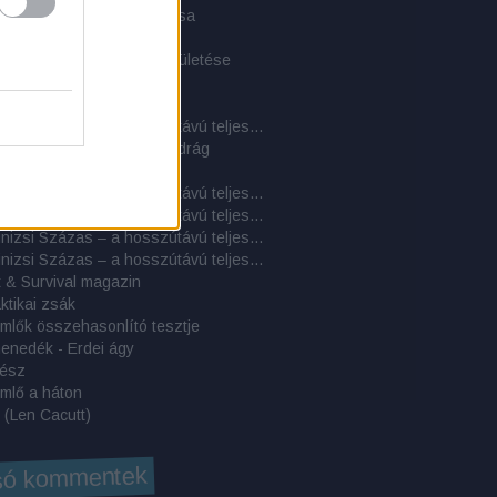
s alapjai - a túlélés piramisa
harapnivaló
ndeswehr-hátizsák újjászületése
 egy szigeten 2.
 egy szigeten 1.
Cél a Kinizsi Százas – a hosszútávú teljesítménytúrázás titkai: 5. rész - További beszámolók
 Public Safety Tactical nadrág
etjárók enciklopédiája
Cél a Kinizsi Százas – a hosszútávú teljesítménytúrázás titkai: 4. rész - Túrabeszámolók
Cél a Kinizsi Százas – a hosszútávú teljesítménytúrázás titkai: 3. rész – A rajtvonaltól a beérkezésig: a hosszútávú túra gyakorlata
Cél a Kinizsi Százas – a hosszútávú teljesítménytúrázás titkai: 2. rész – A felszerelés
Cél a Kinizsi Százas – a hosszútávú teljesítménytúrázás titkai: 1. rész – A felkészülés
 & Survival magazin
aktikai zsák
mlők összehasonlító tesztje
enedék - Erdei ágy
rész
mlő a háton
 (Len Cacutt)
só kommentek