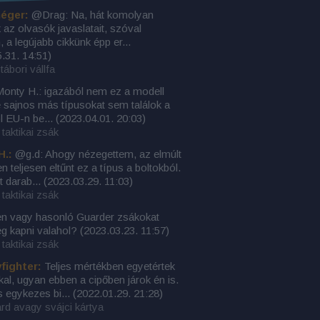
éger:
@Drag: Na, hát komolyan
az olvasók javaslatait, szóval
, a legújabb cikkünk épp er...
.31. 14:51
)
tábori vállfa
nty H.: igazából nem ez a modell
e sajnos más típusokat sem találok a
l EU-n be...
(
2023.04.01. 20:03
)
taktikai zsák
H.:
@g.d: Ahogy nézegettem, az elmúlt
n teljesen eltűnt ez a típus a boltokból.
t darab...
(
2023.03.29. 11:03
)
taktikai zsák
en vagy hasonló Guarder zsákokat
ég kapni valahol?
(
2023.03.23. 11:57
)
taktikai zsák
yfighter:
Teljes mértékben egyetértek
kkal, ugyan ebben a cipőben járok én is.
s egykezes bi...
(
2022.01.29. 21:28
)
rd avagy svájci kártya