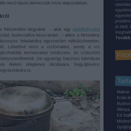
tle nevű típust elemezzük most alaposabban.
utasítás
együttm
kről
egyenlet
problémá
jó ételt
a felszerelési tárgyakat – akár egy
túlélőhelyzetet
meghalni
ozást, bushcraftos kiruccanást – akkor a fémedény
Tovább.
bizonyos feladatokra egyszerűen nélkülözhetetlen,
tő. Lehetővé teszi a vízforralást, amely a víz
Face
egbízhatóbb természetes módszere, és víztisztító
 kényszerülhetünk. De ugyanígy hasznos bármilyen
és élelem ideiglenes tárolására, begyűjtésére,
fogyasztására is.
Tart
Erdei l
Bushcr
Módosí
Gyűjtö