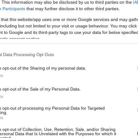
. This information may also be disclosed by us to third parties on the
IA
Highlan
Participants
that may further disclose it to other third parties.
Alexand
tűzön sütéshez, cserébe igencsak nehéz, tehát nem
Bergen
egközelíthető állótáborra. És egyfajta középútként
 that this website/app uses one or more Google services and may gath
Amerika
z első kettőnél némileg nehezebb, de gyakorlatilag
including but not limited to your visit or usage behaviour. You may click 
Amerik
lel, és közepes hatékonysággal sütésre is alkalmas.
 to Google and its third-party tags to use your data for below specifi
Bear Gr
ogle consent section.
A Little
zükségesnek tartom, hogy az két átellenes ponton
bográcsszerűen a tűz fölé is belógatható. Valamint az
l Data Processing Opt Outs
asználható legyen – a névadó szerepén túl – akár
A BDU-n
o opt-out of the Sharing of my personal data.
Pantac 
In
Avar p
Szolgál
o opt-out of the Sale of my Personal Data.
el kötöttem ki sok évvel ezelőtt a Tatonka Kettle
Ellensé
In
szett, egy fazék jellegű alsó résszel, meg egy
Barang
, amelynek a nyele levehető, tehát összesen három
Bear Gr
to opt-out of processing my Personal Data for Targeted
ing.
Minden
In
Kós Kár
Medvek
o opt-out of Collection, Use, Retention, Sale, and/or Sharing
Túlélő
ersonal Data that Is Unrelated with the Purposes for which it
lected.