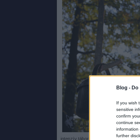
Blog -
Do 
If you wish 
sensitive in
confirm you
continue se
information 
further disc
intenzív tábori igénybevétel nem ideál