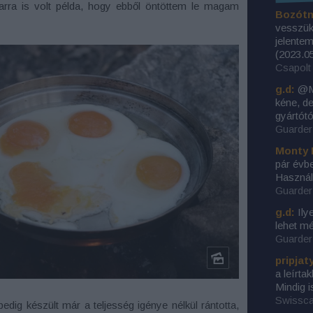
rra is volt példa, hogy ebből öntöttem le magam
Bozótn
vesszük 
jelentem
(
2023.05
Csapolt 
g.d:
@Mo
kéne, d
gyártótó
Guarder 
Monty 
pár évbe
Használ
Guarder 
g.d:
Ily
lehet m
Guarder 
pripjat
a leírta
Mindig i
Swissca
dig készült már a teljesség igénye nélkül rántotta,