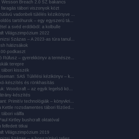
& Wesson Breach 2.0 SZ bakancs
 faragás tábori viszonyok közt
A hosszútávú vadonbeli túlélés kézikönyve – könyvelemzés
Gyorskioldós tartóhurok – egy egyszerű tábori rögzítőeszköz
étel a svéd erdőkből: a kolbulle
aft Világszimpózium 2022
Cél a Kinizsi Százas – A 2023-as túra tanulságai
ush hátizsákok
100-podkaszt
Erdőjáró Rúfusz – gyerekkönyv a természetjárásról és bushcraftról
skák terepre
 tábori kisszék
John Wiseman: SAS Túlélési kézikönyv – könyvkritika
kó-készítés és rönkhasítás
Nessmuk: Woodcraft – az egyik legelső könyv a táborozásról
átrány-készítés
John Plant: Primitív technológiák – könyvkritika
Tatonka Kettle rozsdamentes tábori főzőedény
tábori vállfa
Paul Kirtley bushcraft oktatóval
felfedett titkai
aft Világszimpózium 2019
Cél a Kinizsi Százas – a hosszútávú teljesítménytúrázás titkai: 9. rész – 2018-as beszámolók