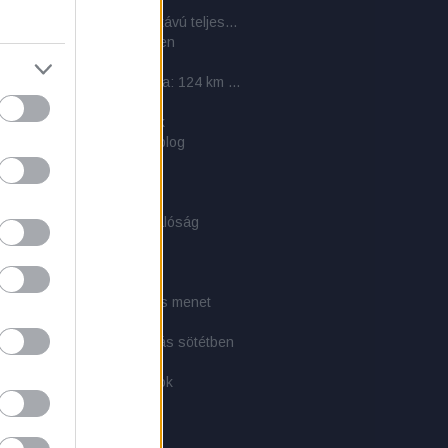
a
Cél a Kinizsi Százas – a hosszútávú teljesítménytúrázás titkai: 6. rész - 2011-es beszámolók
nedék - kunyhó az erdőben
ás - pihenés
Mátra Közösségi Teljesítménytúra: 124 km kulináris élvezet
PLCE szerelék
bélés: takaró és hálózsák
ati közlemény - 1 éves a blog
rs: A túlélés kézikönyve
-Tex softshell dzseki
sikerült, és akinek nem
és törvényei (1x01) és a valóság
E-rendszer
CE-hátizsákok
zély!
i túra 3. - Tájékozódás és menet
i túra 2. - Felszerelés
i túra 1. - Látás és mozgás sötétben
természetes anyagokból
tél készítés tapasztalatok
 taktikai zsák
arman: Túlélés kézikönyv
 a túlélés szemszögéből