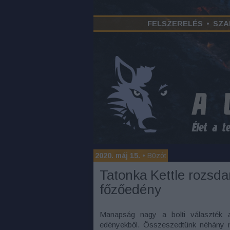
FELSZERELÉS
•
SZA
2020. máj 15.
•
B0zót
Tatonka Kettle rozsda
főzőedény
Manapság nagy a bolti választék a 
edényekből. Összeszedtünk néhány 