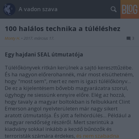
A vadon szava
100 halálos technika a túléléshez
Monty H.
•
2017. március 17.
3
Egy hajdani SEAL útmutatója
Túlélőkönyvek ritkán kerülnek a sajtó kereszttűzébe.
És ha nagyon előrerohannék, már most elsüthetném,
hogy "most sem", mert ez nem is igazi túlélőkönyv...
De ez a kijelentésem bővebb magyarázatra szorul,
úgyhogy ne siessünk ennyire előre. Elég az hozzá,
hogy tavaly a magyar boltokban is felbukkant Clint
Emerson angol nyelvterületen már nagy sikert
aratott útmutatója. És jött a felhördülés... Például a
magyar rendőrség részéről. Mert szerintük a
kiadvány sokkal inkább a kezdő bűnözők és
terroristák számára érdekes,
és nem szabadna