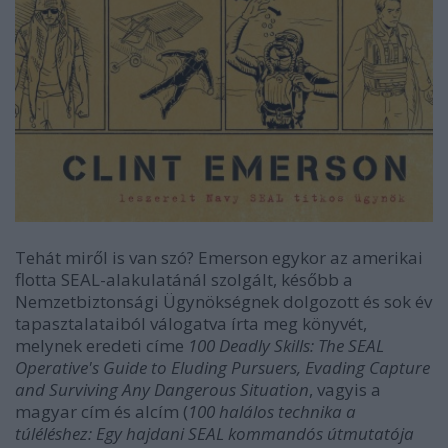
Tehát miről is van szó? Emerson egykor az amerikai
flotta SEAL-alakulatánál szolgált, később a
Nemzetbiztonsági Ügynökségnek dolgozott és sok év
tapasztalataiból válogatva írta meg könyvét,
melynek eredeti címe
100 Deadly Skills: The SEAL
Operative's Guide to Eluding Pursuers, Evading Capture
and Surviving Any Dangerous Situation
, vagyis a
magyar cím és alcím (
100 halálos technika a
túléléshez: Egy hajdani SEAL kommandós útmutatója