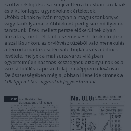
szoftverek kijátszása kifejezetten a tilosban járóknak
és a különleges ügynököknek értékesek.
Utóbbiaknak nyilván megvan a maguk tankönyve
vagy tanfolyama, előbbieknek pedig semmi ilyet ne
tanítsunk. Ezek mellett persze előkerülnek olyan
témák is, mint például a személyes holmik elrejtése
a szállásunkon, az orvlövész tűzéből való menekülés,
a terrortámadás esetén való bujkálás és a bilincs
levétele, melyek a mai zűrzavaros világban
egyértelműen hasznos készségnek bizonyulnak és a
városi túlélés kapcsán tulajdonképpen relevánsak.
De összességében mégis jobban illene ide címnek a
100 tipp a titkos ügynökök fegyvertárából
.