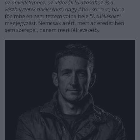
az önvédelemhez, az üldözők lerázásához és a
vészhelyzetek túléléséhez
) nagyjából korrekt, bár a
főcímbe én nem tettem volna bele
"A túléléshez"
megjegyzést. Nemcsak azért, mert az eredetiben
sem szerepel, hanem mert félrevezető.