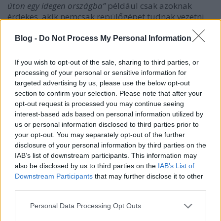
úton egy idegen országba”
például csak azoknak
érdekes, akik nemcsak repülőgépet tudnak vezetni,
de a wingsuitot is kipróbálták már.
Blog -
Do Not Process My Personal Information
Tartalom
If you wish to opt-out of the sale, sharing to third parties, or
processing of your personal or sensitive information for
1. Előkészületek (álcázott iránytű készítése, autós
targeted advertising by us, please use the below opt-out
vészkészlet összeállítása, rögtönzött testpáncél
section to confirm your selection. Please note that after your
használata, stb.)
opt-out request is processed you may continue seeing
2. Behatolás: az ellenséges terület megszállása
interest-based ads based on personal information utilized by
(beolvadás a környezetbe, magas fal megmászása,
us or personal information disclosed to third parties prior to
a felszerelés álcázása a rejtekhelyen, stb.)
your opt-out. You may separately opt-out of the further
3. Infrastrukturális ismeretek: szállás, közlekedés,
disclosure of your personal information by third parties on the
fegyverek (zárt búvóhely kialakítása, jármű
IAB’s list of downstream participants. This information may
ellopása, hangtompító készítése, stb.)
also be disclosed by us to third parties on the
IAB’s List of
Downstream Participants
that may further disclose it to other
4. Megfigyelés, követés és elhárítás (a biztonsági
third parties.
kamerák megtévesztése, gyalogos megfigyelés,
rögtönzött infravörös lámpa készítése, stb.)
Please note that this website/app uses one or more Google
Personal Data Processing Opt Outs
5. Észrevétlen behatolás (kulcs klónozása, lakat
services and may gather and store information including but