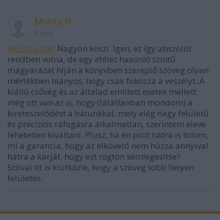
Monty H.
9 éve
@Cobra408
: Nagyon köszi. Igen, ez így abszolút
rendben volna, de egy ehhez hasonló szintű
magyarázat híján a könyvben szereplő szöveg olyan
mértékben hiányos, hogy csak fokozza a veszélyt. A
kiálló csővég és az általad említett esetek mellett
még ott van az is, hogy (látatlanban mondom) a
kireteszelődést a hátunkkal, mely elég nagy felületű
és precizíós ráfogásra alkalmatlan, szerintem eleve
lehetetlen kiváltani. Plusz, ha én picit hátra is tolom,
mi a garancia, hogy az elkövető nem húzza annyival
hátra a karját, hogy ezt rögtön semlegesítse?
Szóval itt is kiütközik, hogy a szöveg több helyen
felületes.