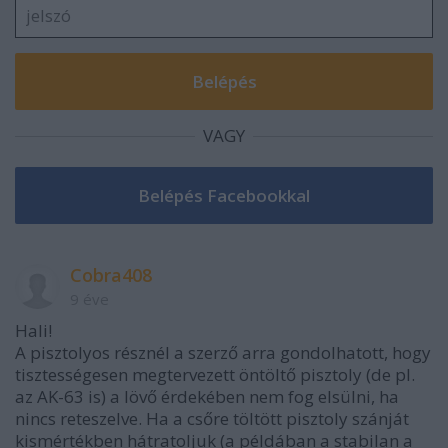
VAGY
Cobra408
9 éve
Hali!
A pisztolyos résznél a szerző arra gondolhatott, hogy
tisztességesen megtervezett öntöltő pisztoly (de pl.
az AK-63 is) a lövő érdekében nem fog elsülni, ha
nincs reteszelve. Ha a csőre töltött pisztoly szánját
kismértékben hátratoljuk (a példában a stabilan a