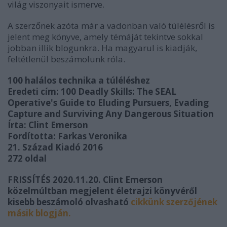
világ viszonyait ismerve.
A szerzőnek azóta már a vadonban való túlélésről is
jelent meg könyve, amely témáját tekintve sokkal
jobban illik blogunkra. Ha magyarul is kiadják,
feltétlenül beszámolunk róla.
100 halálos technika a túléléshez
Eredeti cím:
100 Deadly Skills: The SEAL
Operative's Guide to Eluding Pursuers, Evading
Capture and Surviving Any Dangerous Situation
Írta: Clint Emerson
Fordította: Farkas Veronika
21. Század Kiadó 2016
272 oldal
FRISSÍTÉS 2020.11.20. Clint Emerson
közelmúltban megjelent életrajzi könyvéről
kisebb beszámoló olvasható
cikkünk szerzőjének
másik blogján.