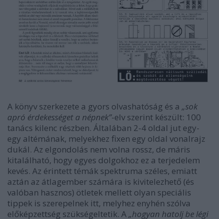
A könyv szerkezete a gyors olvashatóság és a
„sok
apró érdekességet a népnek”
-elv szerint készült: 100
tanács kilenc részben. Általában 2-4 oldal jut egy-
egy altémának, melyekhez fixen egy oldal vonalrajz
dukál. Az elgondolás nem volna rossz, de máris
kitalálható, hogy egyes dolgokhoz ez a terjedelem
kevés. Az érintett témák spektruma széles, emiatt
aztán az átlagember számára is kivitelezhető (és
valóban hasznos) ötletek mellett olyan speciális
tippek is szerepelnek itt, melyhez enyhén szólva
előképzettség szükségeltetik. A
„hogyan hatolj be légi