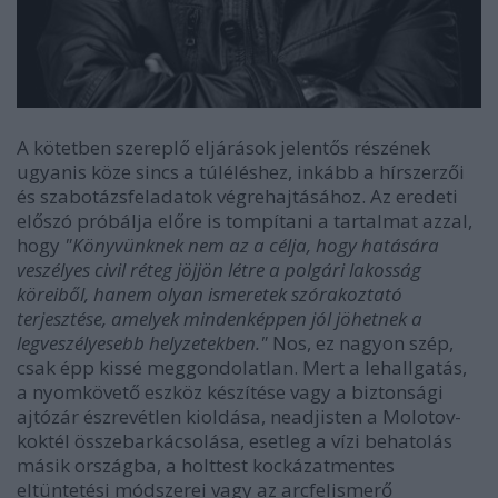
A kötetben szereplő eljárások jelentős részének
ugyanis köze sincs a túléléshez, inkább a hírszerzői
és szabotázsfeladatok végrehajtásához. Az eredeti
előszó próbálja előre is tompítani a tartalmat azzal,
hogy
"Könyvünknek nem az a célja, hogy hatására
veszélyes civil réteg jöjjön létre a polgári lakosság
köreiből, hanem olyan ismeretek szórakoztató
terjesztése, amelyek mindenképpen jól jöhetnek a
legveszélyesebb helyzetekben."
Nos, ez nagyon szép,
csak épp kissé meggondolatlan. Mert a lehallgatás,
a nyomkövető eszköz készítése vagy a biztonsági
ajtózár észrevétlen kioldása, neadjisten a Molotov-
koktél összebarkácsolása, esetleg a vízi behatolás
másik országba, a holttest kockázatmentes
eltüntetési módszerei vagy az arcfelismerő