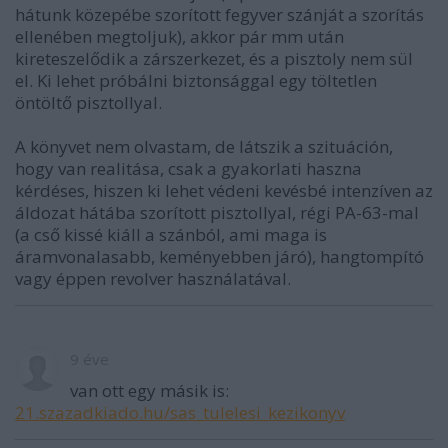
hátunk közepébe szorított fegyver szánját a szorítás
ellenében megtoljuk), akkor pár mm után
kireteszelődik a zárszerkezet, és a pisztoly nem sül
el. Ki lehet próbálni biztonsággal egy töltetlen
öntöltő pisztollyal.
A könyvet nem olvastam, de látszik a szituáción,
hogy van realitása, csak a gyakorlati haszna
kérdéses, hiszen ki lehet védeni kevésbé intenzíven az
áldozat hátába szorított pisztollyal, régi PA-63-mal
(a cső kissé kiáll a szánból, ami maga is
áramvonalasabb, keményebben járó), hangtompító
vagy éppen revolver használatával.
9 éve
van ott egy másik is:
21.szazadkiado.hu/sas_tulelesi_kezikonyv