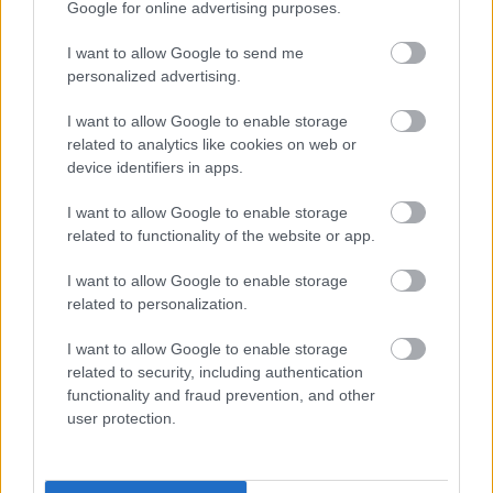
Google for online advertising purposes.
fényképezőgép távkioldója és a vaku távkioldója
nagyon nem ugyanaz, és elgondolkodtató, hogy egy
I want to allow Google to send me
lefüggönyözött kocsiból suttyomban fotózó
personalized advertising.
ügynöknek miért lenne szüksége vakukioldóra,
mikor ilyen helyzetben vakuzni amúgy is
I want to allow Google to enable storage
öngyilkosság… Olyan baki is előfordul, melyről nem
related to analytics like cookies on web or
tudom, hogy fordítási hiba miatt értelmetlen, vagy
device identifiers in apps.
az író ennyire nem ért hozzá (bár ez valószínűtlen): a
hátunknak irányzott félautomata pisztoly
I want to allow Google to enable storage
működését ugyanis a szöveg szerint blokkolhatjuk,
related to functionality of the website or app.
ha hátunkat nekiszorítjuk (!) a csőnek. Aki ilyet leír,
I want to allow Google to enable storage
nem tudja, hogy a félautomata pisztoly szánja
related to personalization.
elsütés után hátrafele és nem előrefelé mozog, ergo
a hátunkat nekivetni nem sokat ér, de elárulhatom,
I want to allow Google to enable storage
még ha sikerül is a szán mozgását megakadályozni
related to security, including authentication
(például ráfogással), a fegyver akkor is elsüthető,
functionality and fraud prevention, and other
mindössze a hüvelykivetés és a következő lőszer
user protection.
csőre töltése marad el.