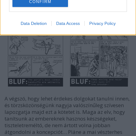
CONFIRM
Data Deletion
Data Access
Privacy Policy
A végszó, hogy lehet érdekes dolgokat tanulni innen,
és törzsközönségünk nagyja valószínűleg szívesen
lapozgatja majd ezt a kötetet is. Maga az elv, hogy
tanítsunk az embereknek hasznos készségeket,
tiszteletreméltó, de nem ártott volna jobban
átgondolni a koncepciót… Pláne a mai vészterhes