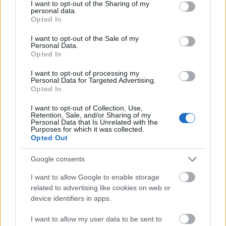
kinyitása, lezárt poggyász felnyitása, stb.)
not limited to your visit or usage behaviour. You may click to
I want to opt-out of the Sharing of my
6. Információgyűjtés (hangrögzítő telepítése,
personal data.
grant or deny consent to Google and its third-party tags to
Opted In
anonim e-mail küldése, információk elrejtése, stb.)
use your data for below specified purposes in below Google
7. Műveleti hozzáállás (Molotov-koktél készítése,
consent section.
I want to opt-out of the Sale of my
rögtönzött robbanóeszköz készítése,
Personal Data.
Opted In
gránáttámadás túlélése)
8. Takarítás (hogyan ne hagyjunk magunk után
I want to opt-out of processing my
digitális és bionyomot, őrző-védő kutya kicselezése,
Personal Data for Targeted Advertising.
stb.)
Opted In
9. Kiszabadulás és menekülés (beülő készítése,
I want to opt-out of Collection, Use,
szökés autó csomagtartójából, bilincs levétele, stb.)
Retention, Sale, and/or Sharing of my
Personal Data that Is Unrelated with the
Purposes for which it was collected.
Opted Out
A magyar fordítás nagy általánosságban megfelelő,
de a szakmai hibák most sem maradnak el. Az első
Google consents
ábrán például az ügynök zsebében állítólag egy
I want to allow Google to enable storage
pillangókés van: nem kell késszakértőnek lennünk,
related to advertising like cookies on web or
hogy megállapítsuk, az ott egy egykezes bicska. Az
device identifiers in apps.
SUV-t nyugodtan le lehetett volna fordítani
„utcai
terepjárónak”
vagy simán
„terepjárónak"
; a
„Navy
I want to allow my user data to be sent to
SEAL titkos ügynök”
két külön dolog összemosása; a