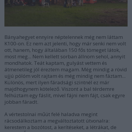
Bányahegyet ennyire néptelennek még nem láttam
K100-on. Ez nem azt jelenti, hogy már senki nem volt
ott, hanem, hogy általában 150 fős tömeget látok,
most meg... Nem kellett sorban állnom sehol, annyit
mondhatok. Teát kaptam, gulyást vettem és
átmenetileg jól éreztem magam. Még mindig a rövid
ujjú pólóm volt rajtam és még mindig nem fáztam...
Különös, mert ilyen fáradsági szintnél ez már
majdhogynem kötelező. Viszont a bal térdemre
felhúztam egy fáslit, mivel fájni nem fájt, csak egyre
jobban fáradt.
A vértestolnai műút felé haladva megint
rácsodálkoztam a megváltoztatott útvonalra:
kerestem a bozótost, a kerítéseket, a létrákat, de