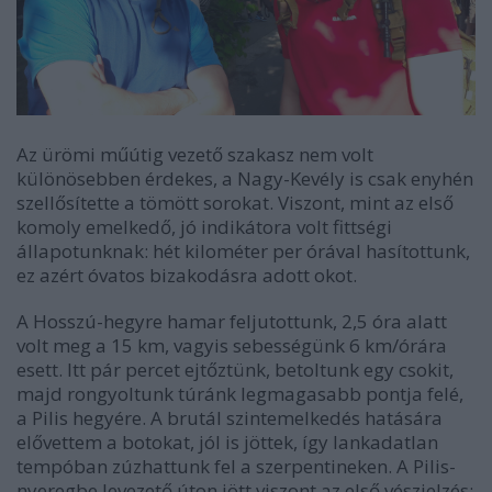
Az ürömi műútig vezető szakasz nem volt
különösebben érdekes, a Nagy-Kevély is csak enyhén
szellősítette a tömött sorokat. Viszont, mint az első
komoly emelkedő, jó indikátora volt fittségi
állapotunknak: hét kilométer per órával hasítottunk,
ez azért óvatos bizakodásra adott okot.
A Hosszú-hegyre hamar feljutottunk, 2,5 óra alatt
volt meg a 15 km, vagyis sebességünk 6 km/órára
esett. Itt pár percet ejtőztünk, betoltunk egy csokit,
majd rongyoltunk túránk legmagasabb pontja felé,
a Pilis hegyére. A brutál szintemelkedés hatására
elővettem a botokat, jól is jöttek, így lankadatlan
tempóban zúzhattunk fel a szerpentineken. A Pilis-
nyeregbe levezető úton jött viszont az első vészjelzés: