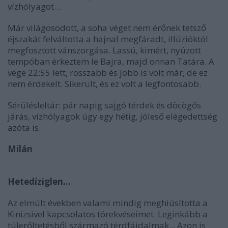
vízhólyagot…
Már világosodott, a soha véget nem érőnek tetsző
éjszakát felváltotta a hajnal megfáradt, illúzióktól
megfosztott vánszorgása. Lassú, kimért, nyúzott
tempóban érkeztem le Bajra, majd onnan Tatára. A
vége 22:55 lett, rosszabb és jobb is volt már, de ez
nem érdekelt. Sikerült, és ez volt a legfontosabb.
Sérülésleltár: pár napig sajgó térdek és döcögős
járás, vízhólyagok úgy egy hétig, jóleső elégedettség
azóta is.
Milán
Hetedíziglen...
Az elmúlt években valami mindig meghiúsította a
Kinizsivel kapcsolatos törekvéseimet. Leginkább a
túlerőltetésből származó térdfájdalmak... Azon is