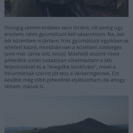
Dorogig semmi érdekes nem történt, ott pedig úgy
éreztem, némi gyümölcsöt kell vásárolnom. Na, bár
két közértben is jártam, friss gyümölcsöt egyikben se
lehetett kapni, mondván van a közelben zöldséges
(ami már zárva volt, köszi). Másfelől viszont rövid
pihenőnk során tudatosan alkalmaztam a láb
felpolcolását és a "levegőbe biciklizést", mivel a
fórumtársak szerint jót tesz a vérkeringésnek. Ezt
később még több pihenőnél eljátszottam, de ahogy
láttam, mások is.