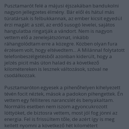
Pusztamarót felé a májusi éjszakában bandukolni
nagyon jellegzetes élmény. Bár elől és hátul más
túratársak is felbukkannak, az ember kicsit egyedül
érzi magát: a szél, az erdő susogó levelei, sajátos
hangulatba ringatják a vándort. Nem is nagyon
vettem elő a zenelejátszómat, inkább
ráhangolódtam erre a közegre. Közben olyan fura
érzésem volt, hogy eltévedtem... A Milánnal folytatott
telefonbeszélgetésből azonban kiderült, hogy a
jelzés picit más úton halad és a következő
kilométereken is lesznek változások, szóval ne
csodálkozzak.
Pusztamaróton egyesek a pihenőhelyen kihelyezett
tévén focit néztek, mások a padokon pihengettek. Én
vettem egy félliteres narancslét és benyakaltam.
Normális esetben nem iszom agyoncukrozott
löttyöket, de biztosra vettem, most jól fog jönni az
energia. Fel is frissültem tőle, de azért így is meg
kellett nyomni a következő hét kilométert