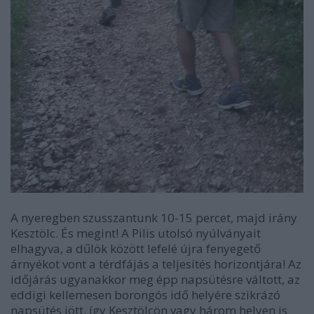
A nyeregben szusszantunk 10-15 percet, majd irány
Kesztölc. És megint! A Pilis utolsó nyúlványait
elhagyva, a dűlök között lefelé újra fenyegető
árnyékot vont a térdfájás a teljesítés horizontjára! Az
időjárás ugyanakkor meg épp napsütésre váltott, az
eddigi kellemesen borongós idő helyére szikrázó
napsütés jött, így Kesztölcön vagy három helyen is