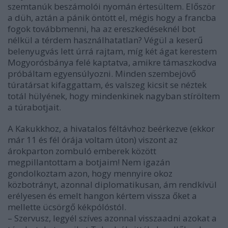
szemtanúk beszámolói nyomán értesültem. Először
a düh, aztán a pánik öntött el, mégis hogy a francba
fogok továbbmenni, ha az ereszkedéseknél bot
nélkül a térdem használhatatlan? Végül a keserű
belenyugvás lett úrrá rajtam, míg két ágat kerestem
Mogyorósbánya felé kaptatva, amikre támaszkodva
próbáltam egyensúlyozni. Minden szembejövő
túratársat kifaggattam, és valszeg kicsit se néztek
totál hülyének, hogy mindenkinek nagyban stíröltem
a túrabotjait.
A Kakukkhoz, a hivatalos féltávhoz beérkezve (ekkor
már 11 és fél órája voltam úton) viszont az
árokparton zombuló emberek között
megpillantottam a botjaim! Nem igazán
gondolkoztam azon, hogy mennyire okoz
közbotrányt, azonnal diplomatikusan, ám rendkívül
erélyesen és emelt hangon kértem vissza őket a
mellette ücsörgő kékpólóstól.
–
Szervusz, legyél szíves azonnal visszaadni azokat a