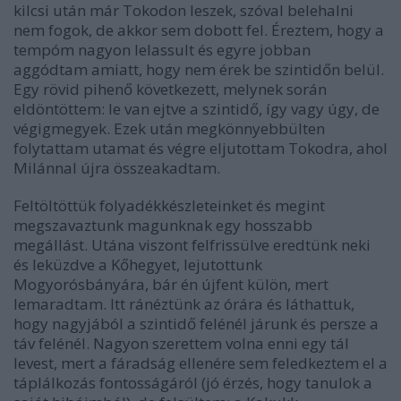
kilcsi után már Tokodon leszek, szóval belehalni
nem fogok, de akkor sem dobott fel. Éreztem, hogy a
tempóm nagyon lelassult és egyre jobban
aggódtam amiatt, hogy nem érek be szintidőn belül.
Egy rövid pihenő következett, melynek során
eldöntöttem: le van ejtve a szintidő, így vagy úgy, de
végigmegyek. Ezek után megkönnyebbülten
folytattam utamat és végre eljutottam Tokodra, ahol
Milánnal újra összeakadtam.
Feltöltöttük folyadékkészleteinket és megint
megszavaztunk magunknak egy hosszabb
megállást. Utána viszont felfrissülve eredtünk neki
és leküzdve a Kőhegyet, lejutottunk
Mogyorósbányára, bár én újfent külön, mert
lemaradtam. Itt ránéztünk az órára és láthattuk,
hogy nagyjából a szintidő felénél járunk és persze a
táv felénél. Nagyon szerettem volna enni egy tál
levest, mert a fáradság ellenére sem feledkeztem el a
táplálkozás fontosságáról (jó érzés, hogy tanulok a