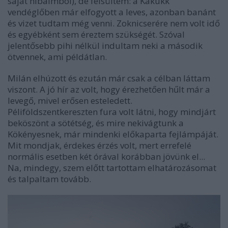
saját hibáimból), de felsültem: a Kakukk
vendéglőben már elfogyott a leves, azonban banánt
és vizet tudtam még venni. Zoknicserére nem volt idő
és egyébként sem éreztem szükségét. Szóval
jelentősebb pihi nélkül indultam neki a második
ötvennek, ami példátlan.
Milán elhúzott és ezután már csak a célban láttam
viszont. A jó hír az volt, hogy érezhetően hűlt már a
levegő, mivel erősen esteledett.
Péliföldszentkereszten fura volt látni, hogy mindjárt
beköszönt a sötétség, és mire nekivágtunk a
Kökényesnek, már mindenki előkaparta fejlámpáját.
Mit mondjak, érdekes érzés volt, mert errefelé
normális esetben két órával korábban jövünk el...
Na, mindegy, szem előtt tartottam elhatározásomat
és talpaltam tovább.