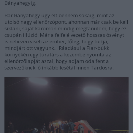
Bányahegyig.
Bár Bányahegy úgy élt bennem sokáig, mint az
utolsó nagy ellenőrzőpont, ahonnan már csak be kell
siklani, saját káromon mindig megtanulom, hogy ez
csupán illúzió. Már a felfelé vezető hosszas ösvényt
is nehezen viseli az ember, főleg, hogy tudja,
mindjárt ott vagyunk... Ráadásul a Fiar-bükk
környékén egy túratárs a kezembe nyomta az
ellenőrzőlapját azzal, hogy adjam oda fent a
szervezőknek, ő inkább lesétál innen Tardosra.