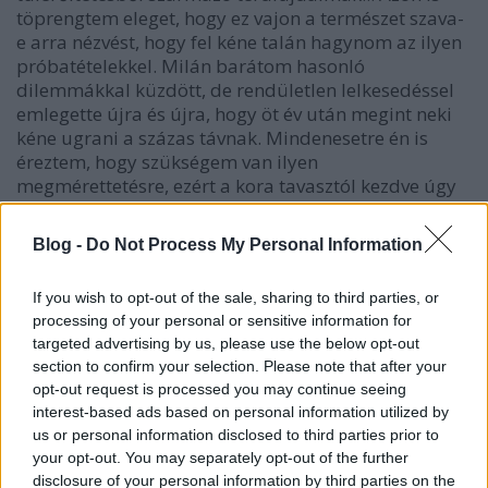
töprengtem eleget, hogy ez vajon a természet szava-
e arra nézvést, hogy fel kéne talán hagynom az ilyen
próbatételekkel. Milán barátom hasonló
dilemmákkal küzdött, de rendületlen lelkesedéssel
emlegette újra és újra, hogy öt év után megint neki
kéne ugrani a százas távnak. Mindenesetre én is
éreztem, hogy szükségem van ilyen
megmérettetésre, ezért a kora tavasztól kezdve úgy
álltam a kérdéshez, hogy mind az egészséges
életmód, mind a felkészülés meglegyen. Mivel
Blog -
Do Not Process My Personal Information
térdemet továbbra is féltettem, rövid futótávokkal
(3-5 km) és saját testsúlyos gyakorlatokkal edzettem
If you wish to opt-out of the sale, sharing to third parties, or
a testemet, no meg két túrát is lenyomtam (50 és 38
processing of your personal or sensitive information for
km).
targeted advertising by us, please use the below opt-out
section to confirm your selection. Please note that after your
Az előzetes regisztráció, majd az előrehozott nevezés
opt-out request is processed you may continue seeing
némi izgalmat jelentett (ebbe most ne menjünk
interest-based ads based on personal information utilized by
bele), de szerencsésen felkerültünk mindketten A
us or personal information disclosed to third parties prior to
Listára, úgyhogy legalább a helyünk miatt nem
your opt-out. You may separately opt-out of the further
kellett aggódnunk. Fontosabb, hogy felszerelés-
disclosure of your personal information by third parties on the