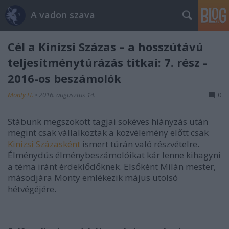
A vadon szava
Cél a Kinizsi Százas – a hosszútávú
teljesítménytúrázás titkai: 7. rész -
2016-os beszámolók
Monty H.
•
2016. augusztus 14.
0
Stábunk megszokott tagjai sokéves hiányzás után
megint csak vállalkoztak a közvélemény előtt csak
Kinizsi Százasként
ismert túrán való részvételre.
Élménydús élménybeszámolóikat kár lenne kihagyni
a téma iránt érdeklődőknek. Elsőként Milán mester,
másodjára Monty emlékezik május utolsó
hétvégéjére.