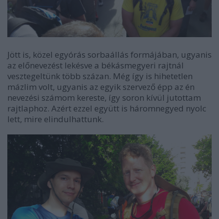
Jött is, közel egyórás sorbaállás formájában, ugyanis
az előnevezést lekésve a békásmegyeri rajtnál
vesztegeltünk több százan. Még így is hihetetlen
mázlim volt, ugyanis az egyik szervező épp az én
nevezési számom kereste, így soron kívül jutottam
rajtlaphoz. Azért ezzel együtt is háromnegyed nyolc
lett, mire elindulhattunk.