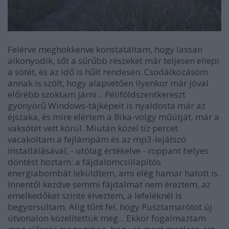
Felérve meghökkenve konstatáltam, hogy lassan
alkonyodik, sőt a sűrűbb részeket már teljesen ellepi
a sötét, és az idő is hűlt rendesen. Csodálkozásom
annak is szólt, hogy alapvetően ilyenkor már jóval
előrébb szoktam járni... Péliföldszentkereszt
gyönyörű Windows-tájképeit is nyaldosta már az
éjszaka, és mire elértem a Bika-völgy műútját, már a
vaksötét vett körül. Miután közel tíz percet
vacakoltam a fejlámpám és az mp3-lejátszó
installálásával, - utólag értékelve - roppant helyes
döntést hoztam: a fájdalomcsillapítós
energiabombát leküldtem, ami elég hamar hatott is.
Innentől kezdve semmi fájdalmat nem éreztem, az
emelkedőket szinte élveztem, a lefeléknél is
begyorsultam. Alig tűnt fel, hogy Pusztamarótot új
útvonalon közelítettük meg... Ekkor fogalmaztam