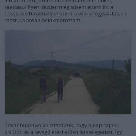
lemaradtam), ami örömmel töltött el minket,
ráadásul ilyen jóízűen még sosem ettem itt: a
hosszabb túráknál nehezemre esik a fogyasztás, de
most alaposan belakmároztam.
Továbbindulva konstatáltuk, hogy a nap sajnos
kisütött és a levegő érezhetően felmelegedett. Így