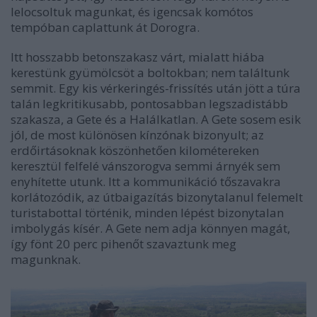
lelocsoltuk magunkat, és igencsak komótos
tempóban caplattunk át Dorogra.
Itt hosszabb betonszakasz várt, mialatt hiába
kerestünk gyümölcsöt a boltokban; nem találtunk
semmit. Egy kis vérkeringés-frissítés után jött a túra
talán legkritikusabb, pontosabban legszadistább
szakasza, a Gete és a Halálkatlan. A Gete sosem esik
jól, de most különösen kínzónak bizonyult; az
erdőirtásoknak köszönhetően kilométereken
keresztül felfelé vánszorogva semmi árnyék sem
enyhítette utunk. Itt a kommunikáció tőszavakra
korlátozódik, az útbaigazítás bizonytalanul felemelt
turistabottal történik, minden lépést bizonytalan
imbolygás kísér. A Gete nem adja könnyen magát,
így fönt 20 perc pihenőt szavaztunk meg
magunknak.