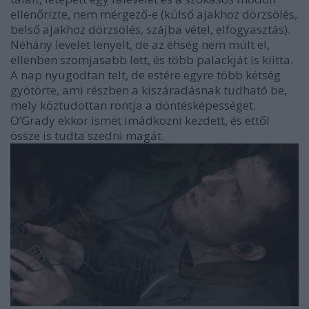
ellenőrizte, nem mérgező-e (külső ajakhoz dörzsölés,
belső ajakhoz dörzsölés, szájba vétel, elfogyasztás).
Néhány levelet lenyelt, de az éhség nem múlt el,
ellenben szomjasabb lett, és több palackját is kiitta.
A nap nyugodtan telt, de estére egyre több kétség
gyötörte, ami részben a kiszáradásnak tudható be,
mely köztudottan rontja a döntésképességet.
O’Grady ekkor ismét imádkozni kezdett, és ettől
össze is tudta szedni magát.