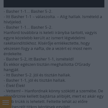
- Basher 1-1… Basher 5-2.
- Itt Basher 1-1 – válaszolta. – Alig hallak. Ismételd a
hívójeled.
- Basher 1-1… Basher 5-2.
Hanford továbbra is keleti irányba tartott, vagyis
egyre közelebb került az ismert légvédelmi
rakétaindítókhoz. Kísérője emlékeztette, hogy
vészesen fogy a nafta, de a vezért ez most nem
érdekelte.
- Basher 5-2, itt Basher 1-1, ismételd!
És ekkor egészen tisztán meghallotta O’Grady
hangját.
- Itt Basher 5-2. Jól és tisztán hallak.
- Basher 1-1, jól és tisztán hallak.
- Élek! Élek!
- Vettem! – Hanfordnak könny szökött a szemébe. De
ellenőriznie kellett bajtársa alibijét, mert ez akár egy
szerb trükk is lehetett. Feltette tehát az előre
megbeszélt titkos kérdések egyikét.