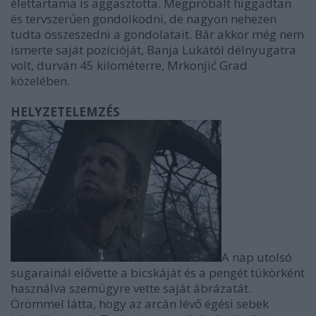
élettartama is aggasztotta. Megpróbált higgadtan
és tervszerűen gondolkodni, de nagyon nehezen
tudta összeszedni a gondolatait. Bár akkor még nem
ismerte saját pozícióját, Banja Lukától délnyugatra
volt, durván 45 kilométerre, Mrkonjić Grad
közelében.
HELYZETELEMZÉS
A nap utolsó
sugarainál elővette a bicskáját és a pengét tükörként
használva szemügyre vette saját ábrázatát.
Örömmel látta, hogy az arcán lévő égési sebek