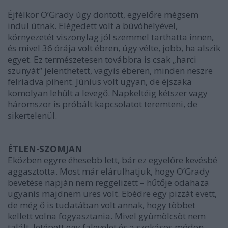
Éjfélkor O’Grady úgy döntött, egyelőre mégsem
indul útnak. Elégedett volt a búvóhelyével,
környezetét viszonylag jól szemmel tarthatta innen,
és mivel 36 órája volt ébren, úgy vélte, jobb, ha alszik
egyet. Ez természetesen továbbra is csak „harci
szunyát” jelenthetett, vagyis éberen, minden neszre
felriadva pihent. Június volt ugyan, de éjszaka
komolyan lehűlt a levegő. Napkeltéig kétszer vagy
háromszor is próbált kapcsolatot teremteni, de
sikertelenül.
ÉTLEN-SZOMJAN
Eközben egyre éhesebb lett, bár ez egyelőre kevésbé
aggasztotta. Most már elárulhatjuk, hogy O’Grady
bevetése napján nem reggelizett – hűtője odahaza
ugyanis majdnem üres volt. Ebédre egy pizzát evett,
de még ő is tudatában volt annak, hogy többet
kellett volna fogyasztania. Mivel gyümölcsöt nem
talált, letépett egy falevelet és a szokásos módon