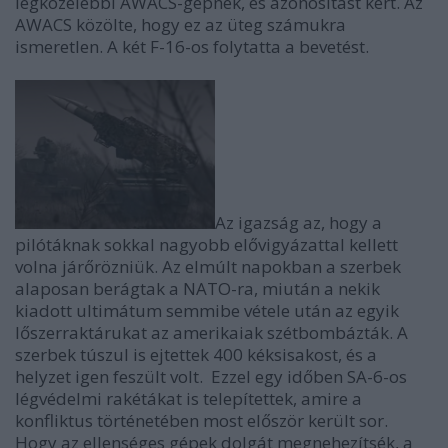
legközelebbi AWACS-gépnek, és azonosítást kért. Az
AWACS közölte, hogy ez az üteg számukra
ismeretlen. A két F-16-os folytatta a bevetést.
Az igazság az, hogy a
pilótáknak sokkal nagyobb elővigyázattal kellett
volna járőrözniük. Az elmúlt napokban a szerbek
alaposan berágtak a NATO-ra, miután a nekik
kiadott ultimátum semmibe vétele után az egyik
lőszerraktárukat az amerikaiak szétbombázták. A
szerbek túszul is ejtettek 400 kéksisakost, és a
helyzet igen feszült volt. Ezzel egy időben SA-6-os
légvédelmi rakétákat is telepítettek, amire a
konfliktus történetében most először került sor.
Hogy az ellenséges gépek dolgát megnehezítsék, a