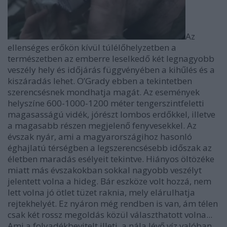
Az
ellenséges erőkön kívül túlélőhelyzetben a
természetben az emberre leselkedő két legnagyobb
veszély hely és időjárás függvényében a kihűlés és a
kiszáradás lehet. O’Grady ebben a tekintetben
szerencsésnek mondhatja magát. Az események
helyszíne 600-1000-1200 méter tengerszintfeletti
magasasságú vidék, jórészt lombos erdőkkel, illetve
a magasabb részen megjelenő fenyvesekkel. Az
évszak nyár, ami a magyarországihoz hasonló
éghajlatú térségben a legszerencsésebb időszak az
életben maradás esélyeit tekintve. Hiányos öltözéke
miatt más évszakokban sokkal nagyobb veszélyt
jelentett volna a hideg. Bár eszköze volt hozzá, nem
lett volna jó ötlet tüzet raknia, mely elárulhatja
rejtekhelyét. Ez nyáron még rendben is van, ám télen
csak két rossz megoldás közül választhatott volna...
Ami a folyadékbevitelt illeti, a nála lévő víz valóban