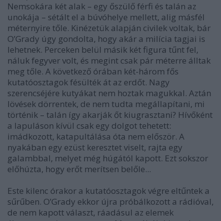
Nemsokára két alak – egy őszülő férfi és talán az
unokája – sétált el a búvóhelye mellett, alig másfél
méternyire tőle. Kinézetük alapján civilek voltak, bár
O’Grady úgy gondolta, hogy akár a milícia tagjai is
lehetnek. Perceken belül másik két figura tűnt fel,
náluk fegyver volt, és megint csak pár méterre álltak
meg tőle. A következő órában két-három fős
kutatóosztagok fésülték át az erdőt. Nagy
szerencséjére kutyákat nem hoztak magukkal. Aztán
lövések dörrentek, de nem tudta megállapítani, mi
történik – talán így akarják őt kiugrasztani? Hívőként
a lapuláson kívül csak egy dolgot tehetett:
imádkozott, katapultálása óta nem először. A
nyakában egy ezüst keresztet viselt, rajta egy
galambbal, melyet még húgától kapott. Ezt sokszor
előhúzta, hogy erőt merítsen belőle...
Este kilenc órakor a kutatóosztagok végre eltűntek a
sűrűben. O’Grady ekkor újra próbálkozott a rádióval,
de nem kapott választ, ráadásul az elemek