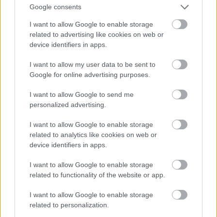
Poncho (egyik oldalon zöld, másik oldalon ezüst színű)
Google consents
Álcaháló
I want to allow Google to enable storage
Túlélőfólia
related to advertising like cookies on web or
Napszemüveg
device identifiers in apps.
Napvédő krém
Jelzősíp
I want to allow my user data to be sent to
Infra jeladó
Google for online advertising purposes.
Szikravető és gyufa
Kés
I want to allow Google to send me
121 oldalas Pilóta-túlélés zsebkönyv
personalized advertising.
Túlélőmellényében pedig a következők lapultak:
I want to allow Google to enable storage
Rádió-adóvevő
related to analytics like cookies on web or
Iránytű
device identifiers in apps.
Elsősegély-készlet
Érszorító kendő
I want to allow Google to enable storage
Jód
related to functionality of the website or app.
Jelzőtükör
I want to allow Google to enable storage
Jelzőrakéták
related to personalization.
Álcakrém