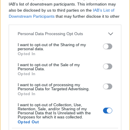
IAB’s list of downstream participants. This information may
TÚLÉLNI
also be disclosed by us to third parties on the
IAB’s List of
Éjfél után indult útnak. A bekötőhevedereket és a
Downstream Participants
that may further disclose it to other
rádió tárolótokját lerakta és otthagyta. Az éjszaka
third parties.
sötét volt, a hold nem világított, a csend tökéletes
volt. Nemigen tudott tájékozódni, a sűrűn nőtt fák
Please note that this website/app uses one or more Google
Personal Data Processing Opt Outs
között ráadásul többször is zsákutcába jutott.
services and may gather and store information including but
Három óráig bolyongott, de szűk egy kilométernél
not limited to your visit or usage behaviour. You may click to
I want to opt-out of the Sharing of my
personal data.
többet valószínűleg nem tett meg. Újabb búvóhelyet
grant or deny consent to Google and its third-party tags to
Opted In
keresett hát a következő 24 órára. Elővette
use your data for below specified purposes in below Google
hátizsákját és tartalék ceruzalámpájának fényében
consent section.
I want to opt-out of the Sale of my
ellenőrizte a tartalmát:
Personal Data.
Opted In
Nyolc apró kulacs (lényegében tömlők), összesen szűk
I want to opt-out of processing my
egy liternyi vízzel
Personal Data for Targeted Advertising.
Opted In
Műanyag tömlő vízgyűjtéshez.
Símaszk
I want to opt-out of Collection, Use,
Szivacs
Retention, Sale, and/or Sharing of my
Personal Data that Is Unrelated with the
Egy pár pamutzokni
Purposes for which it was collected.
Egy pár pamutkesztyű
Opted Out
Egy narancssárga bozótsapka