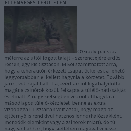
ELLENSÉGES TERÜLETEN
O’Grady pár száz
méterre az úttól fogott talajt – szerencséjére erdős
részen, egy kis tisztáson. Mivel számíthatott arra,
hogy a teherautón érkezett csapat őt keresi, a lehető
leggyorsabban el kellett hagynia a körzetet. További
járművek zaját hallotta, ezért amint kigabalyította
magát a zsinórok közül, felkapta a túlélő-hátizsákját
és elinalt. A nagy sietségben viszont otthagyta a
másodlagos túlélő-készletet, benne az extra
vízadaggal. Tisztában volt azzal, hogy maga az
ejtőernyő is rendkívül hasznos lenne (hálózsákként,
menedék-elemként vagy a zsinórok miatt), de túl
nagy volt ahhoz, hogy siettében magával vihesse.