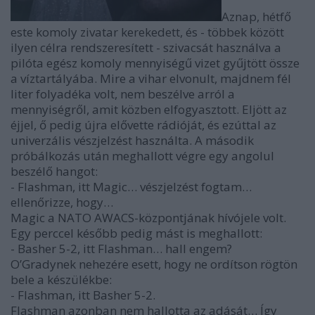
Aznap, hétfő
este komoly zivatar kerekedett, és - többek között
ilyen célra rendszeresített - szivacsát használva a
pilóta egész komoly mennyiségű vizet gyűjtött össze
a víztartályába. Mire a vihar elvonult, majdnem fél
liter folyadéka volt, nem beszélve arról a
mennyiségről, amit közben elfogyasztott. Eljött az
éjjel, ő pedig újra elővette rádióját, és ezúttal az
univerzális vészjelzést használta. A második
próbálkozás után meghallott végre egy angolul
beszélő hangot:
- Flashman, itt Magic… vészjelzést fogtam…
ellenőrizze, hogy…
Magic a NATO AWACS-központjának hívójele volt.
Egy perccel később pedig mást is meghallott:
- Basher 5-2, itt Flashman… hall engem?
O’Gradynek nehezére esett, hogy ne ordítson rögtön
bele a készülékbe:
- Flashman, itt Basher 5-2.
Flashman azonban nem hallotta az adását… Így