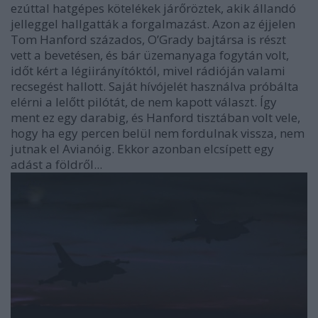
ezúttal hatgépes kötelékek járőröztek, akik állandó
jelleggel hallgatták a forgalmazást. Azon az éjjelen
Tom Hanford százados, O’Grady bajtársa is részt
vett a bevetésen, és bár üzemanyaga fogytán volt,
időt kért a légiirányítóktól, mivel rádióján valami
recsegést hallott. Saját hívójelét használva próbálta
elérni a lelőtt pilótát, de nem kapott választ. Így
ment ez egy darabig, és Hanford tisztában volt vele,
hogy ha egy percen belül nem fordulnak vissza, nem
jutnak el Avianóig. Ekkor azonban elcsípett egy
adást a földről...