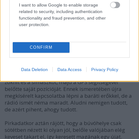
GPS
I want to allow Google to enable storage
Beretta pisztoly
related to security, including authentication
functionality and fraud prevention, and other
user protection.
CONFIRM
Data Deletion
Data Access
Privacy Policy
Felvette a
zoknit és a símaszkot, majd a GPS segítségével
belőtte saját pozícióját. Ennek ismeretében újra
megkísérelt kapcsolatba lépni a baráti erőkkel, de a
rádió ismét néma maradt. Aludni nemigen tudott,
de azért pihent, ahogy tudott.
Pirkadatkor aztán rájött, hogy a búvóhelye csak
sötétben nézett ki olyan jól, belőle valójában elég
keveset takart el, így keresett magának egy újat.