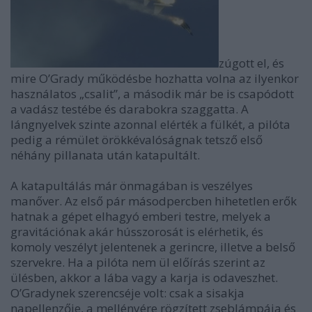
zúgott el, és
mire O’Grady működésbe hozhatta volna az ilyenkor
használatos „csalit”, a második már be is csapódott
a vadász testébe és darabokra szaggatta. A
lángnyelvek szinte azonnal elérték a fülkét, a pilóta
pedig a rémület örökkévalóságnak tetsző első
néhány pillanata után katapultált.
A katapultálás már önmagában is veszélyes
manőver. Az első pár másodpercben hihetetlen erők
hatnak a gépet elhagyó emberi testre, melyek a
gravitációnak akár hússzorosát is elérhetik, és
komoly veszélyt jelentenek a gerincre, illetve a belső
szervekre. Ha a pilóta nem ül előírás szerint az
ülésben, akkor a lába vagy a karja is odaveszhet.
O’Gradynek szerencséje volt: csak a sisakja
napellenzője, a mellényére rögzített zseblámpája és