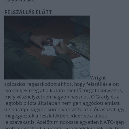
FELSZÁLLÁS ELŐTT
Wright
százados ragaszkodott ahhoz, hogy felszállás előtt
ismételjék még át a kutató-mentő forgatókönyvet is,
mely vészhelyzetben nagyon hasznos. O’Grady és a
legtöbb pilóta általában nemigen aggódott emiatt,
de barátja nagyon komolyan vette az előírásokat, így
megegyeztek a részletekben, ideértve a titkos
jelszavakat is. Azelőtt mindössze egyetlen NATO-gép
esett áldozatául a jugoszláv légvédelemnek, egy brit