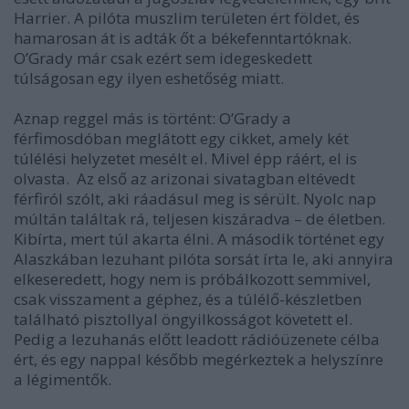
Harrier. A pilóta muszlim területen ért földet, és
hamarosan át is adták őt a békefenntartóknak.
O’Grady már csak ezért sem idegeskedett
túlságosan egy ilyen eshetőség miatt.
Aznap reggel más is történt: O’Grady a
férfimosdóban meglátott egy cikket, amely két
túlélési helyzetet mesélt el. Mivel épp ráért, el is
olvasta. Az első az arizonai sivatagban eltévedt
férfiról szólt, aki ráadásul meg is sérült. Nyolc nap
múltán találtak rá, teljesen kiszáradva – de életben.
Kibírta, mert túl akarta élni. A második történet egy
Alaszkában lezuhant pilóta sorsát írta le, aki annyira
elkeseredett, hogy nem is próbálkozott semmivel,
csak visszament a géphez, és a túlélő-készletben
található pisztollyal öngyilkosságot követett el.
Pedig a lezuhanás előtt leadott rádióüzenete célba
ért, és egy nappal később megérkeztek a helyszínre
a légimentők.