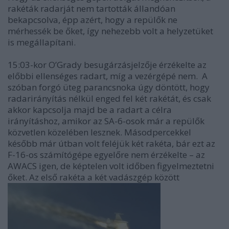
rakéták radarját nem tartották állandóan
bekapcsolva, épp azért, hogy a repülők ne
mérhessék be őket, így nehezebb volt a helyzetüket
is megállapítani.
15:03-kor O’Grady besugárzásjelzője érzékelte az
előbbi ellenséges radart, míg a vezérgépé nem. A
szóban forgó üteg parancsnoka úgy döntött, hogy
radarirányítás nélkül enged fel két rakétát, és csak
akkor kapcsolja majd be a radart a célra
irányításhoz, amikor az SA-6-osok már a repülők
közvetlen közelében lesznek. Másodpercekkel
később már útban volt feléjük két rakéta, bár ezt az
F-16-os számítógépe egyelőre nem érzékelte – az
AWACS igen, de képtelen volt időben figyelmeztetni
őket. Az első rakéta a két vadászgép között