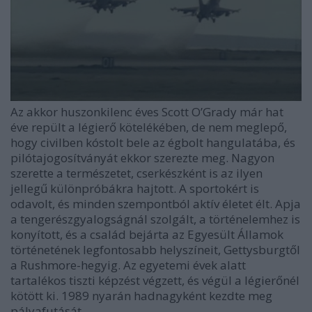
Az akkor huszonkilenc éves Scott O’Grady már hat
éve repült a légierő kötelékében, de nem meglepő,
hogy civilben kóstolt bele az égbolt hangulatába, és
pilótajogosítványát ekkor szerezte meg. Nagyon
szerette a természetet, cserkészként is az ilyen
jellegű különpróbákra hajtott. A sportokért is
odavolt, és minden szempontból aktív életet élt. Apja
a tengerészgyalogságnál szolgált, a történelemhez is
konyított, és a család bejárta az Egyesült Államok
történetének legfontosabb helyszíneit, Gettysburgtől
a Rushmore-hegyig. Az egyetemi évek alatt
tartalékos tiszti képzést végzett, és végül a légierőnél
kötött ki. 1989 nyarán hadnagyként kezdte meg
pályafutását.