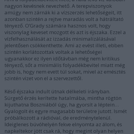
nagyon kevésnek nevezhető. A terepviszonyok
amúgy nem zárnák ki a vízszerzés lehetőségeit, itt
azonban szintén a rejtve maradás volt a hátráltató
tényező. O’Grady számára hasznos volt, hogy
viszonylag keveset mozgott és azt is éjszaka. Ezzel a
vízfelhasználását az izzadás minimalizálásával
jelentősen csökkenthette. Ami az evést illeti, ebben
szintén korlátozottak voltak a lehetőségei
ugyanakkor ez ilyen időtávban még nem kritikus
tényező, sőt a minimális folyadékbevitel miatt még
jobb is, hogy nem evett túl sokat, mivel az emésztés
szintén vizet von el a szervezettől.
Késő éjszaka indult útnak délkeleti irányban.
Sürgető érzés kerítette hatalmába, mintha rögtön
kijuthatna Boszniából úgy, ha gyorsít a léptein…
Gyalogolt és egyre magasabb területre jutott. Ismét
próbálkozott a rádióval, de eredménytelenül.
Ideiglenes búvóhelyén fekve elnyomta az álom, és
napkeltekor jött csak rá, hogy megint olyan helyen