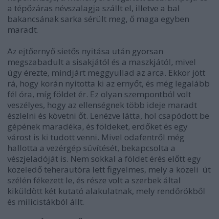
a tépőzáras névszalagja szállt el, illetve a bal
bakancsának sarka sérült meg, ő maga egyben
maradt.
Az ejtőernyő sietős nyitása után gyorsan
megszabadult a sisakjától és a maszkjától, mivel
úgy érezte, mindjárt meggyullad az arca. Ekkor jött
rá, hogy korán nyitotta ki az ernyőt, és még legalább
fél óra, míg földet ér. Ez olyan szempontból volt
veszélyes, hogy az ellenségnek több ideje maradt
észlelni és követni őt. Lenézve látta, hol csapódott be
gépének maradéka, és földeket, erdőket és egy
várost is ki tudott venni. Mivel odafentről még
hallotta a vezérgép süvítését, bekapcsolta a
vészjeladóját is. Nem sokkal a földet érés előtt egy
közeledő teherautóra lett figyelmes, mely a közeli út
szélén fékezett le, és része volt a szerbek által
kiküldött két kutató alakulatnak, mely rendőrökből
és milicistákból állt.