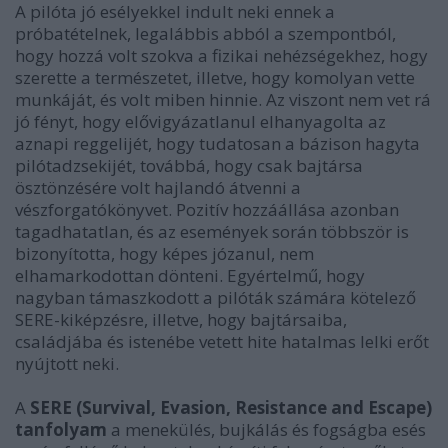
A pilóta jó esélyekkel indult neki ennek a
próbatételnek, legalábbis abból a szempontból,
hogy hozzá volt szokva a fizikai nehézségekhez, hogy
szerette a természetet, illetve, hogy komolyan vette
munkáját, és volt miben hinnie. Az viszont nem vet rá
jó fényt, hogy elővigyázatlanul elhanyagolta az
aznapi reggelijét, hogy tudatosan a bázison hagyta
pilótadzsekijét, továbbá, hogy csak bajtársa
ösztönzésére volt hajlandó átvenni a
vészforgatókönyvet. Pozitív hozzáállása azonban
tagadhatatlan, és az események során többször is
bizonyította, hogy képes józanul, nem
elhamarkodottan dönteni. Egyértelmű, hogy
nagyban támaszkodott a pilóták számára kötelező
SERE-kiképzésre, illetve, hogy bajtársaiba,
családjába és istenébe vetett hite hatalmas lelki erőt
nyújtott neki.
A
SERE (Survival, Evasion, Resistance and Escape)
tanfolyam
a menekülés, bujkálás és fogságba esés