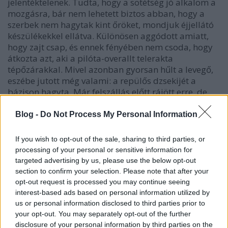
jelentéktelenek. Tudta, hogy a sötétség jó alkalom a
mozgásra, bár nem lehetett biztos abban, hogy a
szerbek nem hagytak kint őröket, mondjuk éjjellátó
készülékekkel ellátva. Különösen aggódott amiatt,
hogy zajt csap, és ennek fényében nem csoda, hogy
átkozta azt, aki a pilóta-overallt telerakta
tépőzárakkal. Mivel azonban gyorsan hűlt a levegő,
eszébe jutott még valami: a repülős dzsekijét a
bázison hagyta. Már felszállás előtt rájött erre, de
nem akart visszamenni érte a körletbe, mivel az F-
16-os klímaberendezése nem tette volna
Blog -
Do Not Process My Personal Information
szükségessé repülés közben. Rajta volt viszont a
túlnyomásos ruhája, amit a hőmérsékletre való
If you wish to opt-out of the sale, sharing to third parties, or
tekintettel nem vett le.
processing of your personal or sensitive information for
targeted advertising by us, please use the below opt-out
Gyors tervet készített magában, felvázolva céljait.
section to confirm your selection. Please note that after your
opt-out request is processed you may continue seeing
1. Életben maradni.
interest-based ads based on personal information utilized by
2. Rejtve maradni.
us or personal information disclosed to third parties prior to
3. Kapcsolatot létesíteni és mentést kérni.
your opt-out. You may separately opt-out of the further
disclosure of your personal information by third parties on the