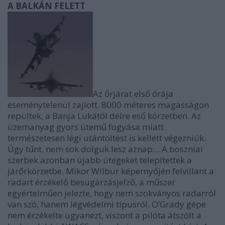
A BALKÁN FELETT
Az őrjárat első órája
eseménytelenül zajlott. 8000 méteres magasságon
repültek, a Banja Lukától délre eső körzetben. Az
üzemanyag gyors ütemű fogyása miatt
természetesen légi utántöltést is kellett végezniük.
Úgy tűnt, nem sok dolguk lesz aznap… A boszniai
szerbek azonban újabb ütegeket telepítettek a
járőrkörzetbe. Mikor Wilbur képernyőjén felvillant a
radart érzékelő besugárzásjelző, a műszer
egyértelműen jelezte, hogy nem szokványos radarról
van szó, hanem légvédelmi típusról. O’Grady gépe
nem érzékelte ugyanezt, viszont a pilóta átszólt a