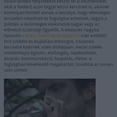
során fellépő helyzetekre készíti fel a résztvevőket,
akik a haderő azon tagjai közül kerülnek ki, akiknél
komolyan fennáll annak a veszélye, hogy ellenséges
területen rekednek és fogságba eshetnek, vagyis a
pilóták, a különleges alakulatok tagjai vagy az
előretolt tüzérségi figyelők. A kiképzés nagyba
hasonlít
a Bravó Kettő Nulla eseténél
már említett
brit szökési és bujkálási tréningre, s számos
területre kitérnek, ezek dióhéjban: mezei túlélés
mindenfajta égövön, elsősegély, tájékozódás,
álcázás, kommunikáció, bujkálás, illetve a
fogságban követendő magatartás, továbbá az onnan
való szökés.