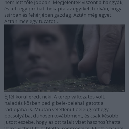
nem lett tőle jobban. Megjelentek viszont a hangyák,
és tett egy próbát: bekapta az egyiket, tudván, hogy
zsírban és fehérjében gazdag. Aztán még egyet.
Aztán még egy tucatot…
Éjfél körül eredt neki. A terep változatos volt,
haladás közben pedig bele-belehallgatott a
rádiójába is. Miután véletlenül beleugrott egy
pocsolyába, dühösen továbbment, és csak később
jutott eszébe, hogy az ott talált vizet hasznosíthatta
volna víztisztító-tablettái segítségével. Eljött a hajnal,