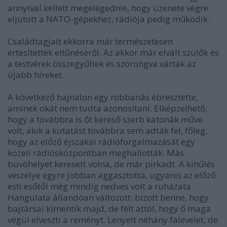
annyival kellett megelégednie, hogy üzenete végre
eljutott a NATO-gépekhez, rádiója pedig működik.
Családtagjait ekkorra már természetesen
értesítették eltűnéséről. Az akkor már elvált szülők és
a testvérek összegyűltek és szorongva várták az
újabb híreket.
A következő hajnalon egy robbanás ébresztette,
aminek okát nem tudta azonosítani. Elképzelhető,
hogy a továbbra is őt kereső szerb katonák műve
volt, akik a kutatást továbbra sem adták fel, főleg,
hogy az előző éjszakai rádióforgalmazását egy
közeli rádiósközpontban meghallották. Más
búvóhelyet keresett volna, de már pirkadt. A kihűlés
veszélye egyre jobban aggasztotta, ugyanis az előző
esti esőtől még mindig nedves volt a ruházata.
Hangulata állandóan változott: bízott benne, hogy
bajtársai kimentik majd, de félt attól, hogy ő maga
végül elveszti a reményt. Lenyelt néhány falevelet, de