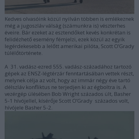
Kedves olvasóink közül nyilván többen is emlékeznek
még a jugoszláv válság (számunkra is) vészterhes
éveire. Bár ezeket az esztendőket kevés konkrétan is
felidézhető esemény fémjelzi, ezek közül az egyik
legérdekesebb a lelőtt amerikai pilóta, Scott O’Grady
túlélőtörténete.
A 31. vadász-ezred 555. vadász-századához tartozó
gépek az ENSZ-légtérzár fenntartásában vettek részt,
melynek célja az volt, hogy az immár négy éve tartó
délszláv konfliktus ne terjedjen ki az égboltra is. A
vezérgép ülésében Bob Wright százados ült, Basher
5-1 hívójellel, kísérője Scott O’Grady százados volt,
hívójele Basher 5-2.