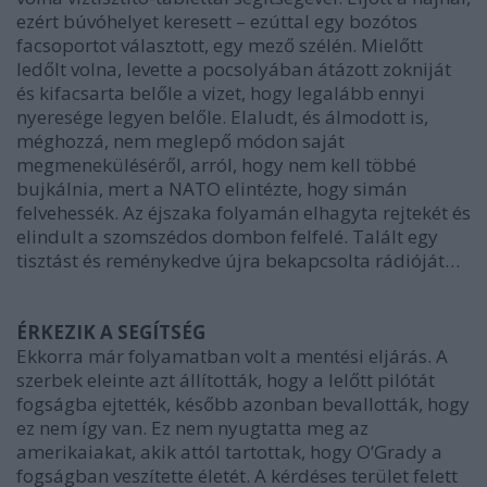
ezért búvóhelyet keresett – ezúttal egy bozótos
facsoportot választott, egy mező szélén. Mielőtt
ledőlt volna, levette a pocsolyában átázott zokniját
és kifacsarta belőle a vizet, hogy legalább ennyi
nyeresége legyen belőle. Elaludt, és álmodott is,
méghozzá, nem meglepő módon saját
megmeneküléséről, arról, hogy nem kell többé
bujkálnia, mert a NATO elintézte, hogy simán
felvehessék. Az éjszaka folyamán elhagyta rejtekét és
elindult a szomszédos dombon felfelé. Talált egy
tisztást és reménykedve újra bekapcsolta rádióját…
ÉRKEZIK A SEGÍTSÉG
Ekkorra már folyamatban volt a mentési eljárás. A
szerbek eleinte azt állították, hogy a lelőtt pilótát
fogságba ejtették, később azonban bevallották, hogy
ez nem így van. Ez nem nyugtatta meg az
amerikaiakat, akik attól tartottak, hogy O’Grady a
fogságban veszítette életét. A kérdéses terület felett