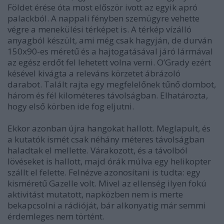
Földet érése óta most először ivott az egyik apró
palackból. A nappali fényben szemügyre vehette
végre a menekülési térképet is. A térkép vízálló
anyagból készült, ami még csak hagyján, de durván
150x90-es méretű és a hajtogatásával járó lármával
az egész erdőt fel lehetett volna verni. O’Grady ezért
késével kivágta a releváns körzetet ábrázoló
darabot. Talált rajta egy megfelelőnek tűnő dombot,
három és fél kilométeres távolságban. Elhatározta,
hogy első körben ide fog eljutni.
Ekkor azonban újra hangokat hallott. Meglapult, és
a kutatók ismét csak néhány méteres távolságban
haladtak el mellette. Várakozott, és a távolból
lövéseket is hallott, majd órák múlva egy helikopter
szállt el felette. Felnézve azonosítani is tudta: egy
kisméretű Gazelle volt. Mivel az ellenség ilyen fokú
aktivitást mutatott, napközben nem is merte
bekapcsolni a rádióját, bár alkonyatig már semmi
érdemleges nem történt.