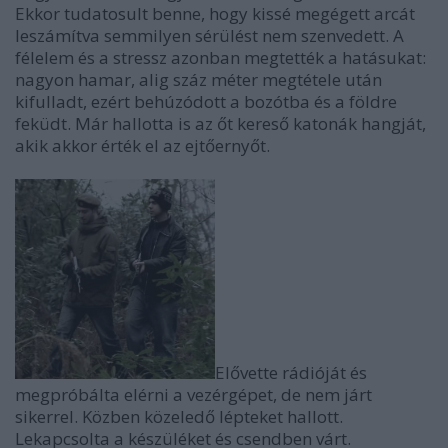
Ekkor tudatosult benne, hogy kissé megégett arcát
leszámítva semmilyen sérülést nem szenvedett. A
félelem és a stressz azonban megtették a hatásukat:
nagyon hamar, alig száz méter megtétele után
kifulladt, ezért behúzódott a bozótba és a földre
feküdt. Már hallotta is az őt kereső katonák hangját,
akik akkor érték el az ejtőernyőt.
Elővette rádióját és
megpróbálta elérni a vezérgépet, de nem járt
sikerrel. Közben közeledő lépteket hallott.
Lekapcsolta a készüléket és csendben várt.