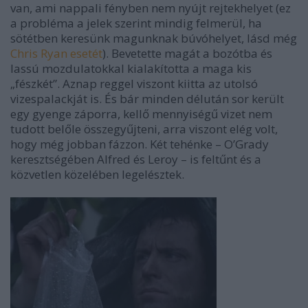
van, ami nappali fényben nem nyújt rejtekhelyet (ez
a probléma a jelek szerint mindig felmerül, ha
sötétben keresünk magunknak búvóhelyet, lásd még
Chris Ryan esetét
). Bevetette magát a bozótba és
lassú mozdulatokkal kialakította a maga kis
„fészkét”. Aznap reggel viszont kiitta az utolsó
vizespalackját is. És bár minden délután sor került
egy gyenge záporra, kellő mennyiségű vizet nem
tudott belőle összegyűjteni, arra viszont elég volt,
hogy még jobban fázzon. Két tehénke – O’Grady
keresztségében Alfred és Leroy – is feltűnt és a
közvetlen közelében legelésztek.