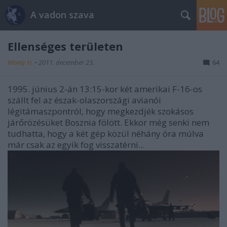
A vadon szava
Ellenséges területen
Monty H.
•
2011. december 23.
64
1995. június 2-án 13:15-kor két amerikai F-16-os
szállt fel az észak-olaszországi avianói
légitámaszpontról, hogy megkezdjék szokásos
járőrözésüket Bosznia fölött. Ekkor még senki nem
tudhatta, hogy a két gép közül néhány óra múlva
már csak az egyik fog visszatérni...