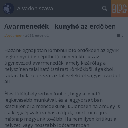
A vadon szava
Avarmenedék - kunyhó az erdőben
Bozótnéger
•
2011. július 06.
3
Hazánk éghajlatán lombhullató erdőkben az egyik
legkönnyebben építhető menedéktípus az
úgynevezett avarmenedék, amely kizárólag a
helyszínen található (száraz) rönkökből, ágakból,
fadarabokból és száraz falevelekből vagyis avarból
áll.
Éles túlélőhelyzetben fontos, hogy a lehető
legkevesebb munkával, és a leggyorsabban
készüljön el a menedékünk, különösen ha amúgy is
csak egy éjszakára használjuk, mert mondjuk
másnap megyünk tovább. Ha nem ilyen kritikus a
helyzet, vagy hosszabb időtartamban