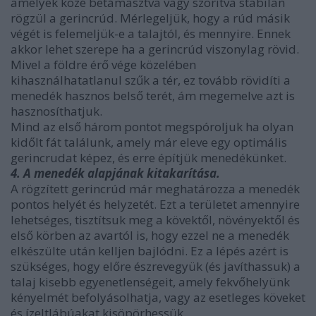
amelyek közé betámasztva vagy szorítva stabilan
rögzül a gerincrúd. Mérlegeljük, hogy a rúd másik
végét is felemeljük-e a talajtól, és mennyire. Ennek
akkor lehet szerepe ha a gerincrúd viszonylag rövid.
Mivel a földre érő vége közelében
kihasználhatatlanul szűk a tér, ez tovább rövidíti a
menedék hasznos belső terét, ám megemelve azt is
hasznosíthatjuk.
Mind az első három pontot megspóroljuk ha olyan
kidőlt fát találunk, amely már eleve egy optimális
gerincrudat képez, és erre építjük menedékünket.
4. A menedék alapjának kitakarítása.
A rögzített gerincrúd már meghatározza a menedék
pontos helyét és helyzetét. Ezt a területet amennyire
lehetséges, tisztítsuk meg a kövektől, növényektől és
első körben az avartól is, hogy ezzel ne a menedék
elkészülte után kelljen bajlódni. Ez a lépés azért is
szükséges, hogy előre észrevegyük (és javíthassuk) a
talaj kisebb egyenetlenségeit, amely fekvőhelyünk
kényelmét befolyásolhatja, vagy az esetleges köveket
és ízeltlábúakat kisöpörhessük.