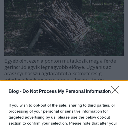
Egyébként ezen a ponton mutatkozik meg a ferde
gerincrúd egyik legnagyobb előnye. Ugyanis az
arasznyi hosszú ágdarabtól a kétméteresig
mindegyiknek megvan a maga helye a tetőn,
mindegyiket fel tudjuk használni, hiszen az
Blog -
Do Not Process My Personal Information
ereszkedő tető miatt mindenképp van egy olyan
hely, ahol pont az a hosszúságú fadarab kell. Ezzel
szemben egy vízszintes gerincű nyeregtető esetében
If you wish to opt-out of the sale, sharing to third parties, or
gyakorlatilag csak a (közel) egyforma hosszú
processing of your personal or sensitive information for
rudakból lehetne a tetőt összeállítani, amiből sokkal
targeted advertising by us, please use the below opt-out
nehezebb a megfelelő mennyiséget összeszedni.
section to confirm your selection. Please note that after your