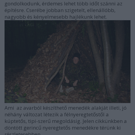
gondolkodunk, érdemes lehet több időt szánni az
építésre. Cserébe jobban szigetelt, ellenállóbb,
nagyobb és kényelmesebb hajlékunk lehet.
Ami az avarból készíthető menedék alakját illeti, jó
néhány változat létezik a félnyeregtetőstől a
kúptetős, tipi-szerű megoldásig. Jelen cikkünkben a
döntött gerincű nyeregtetős menedékre térünk ki
részletesebben.