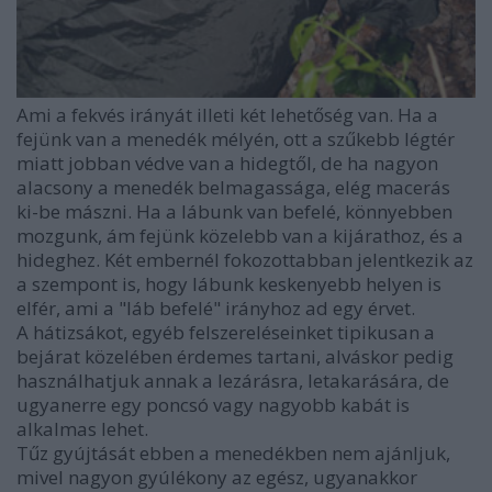
Ami a fekvés irányát illeti két lehetőség van. Ha a
fejünk van a menedék mélyén, ott a szűkebb légtér
miatt jobban védve van a hidegtől, de ha nagyon
alacsony a menedék belmagassága, elég macerás
ki-be mászni. Ha a lábunk van befelé, könnyebben
mozgunk, ám fejünk közelebb van a kijárathoz, és a
hideghez. Két embernél fokozottabban jelentkezik az
a szempont is, hogy lábunk keskenyebb helyen is
elfér, ami a "láb befelé" irányhoz ad egy érvet.
A hátizsákot, egyéb felszereléseinket tipikusan a
bejárat közelében érdemes tartani, alváskor pedig
használhatjuk annak a lezárásra, letakarására, de
ugyanerre egy poncsó vagy nagyobb kabát is
alkalmas lehet.
Tűz gyújtását ebben a menedékben nem ajánljuk,
mivel nagyon gyúlékony az egész, ugyanakkor