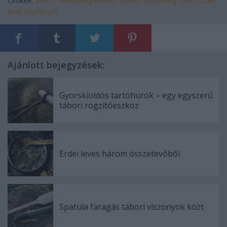
avar
bushcraft
Ajánlott bejegyzések:
Gyorskioldós tartóhurok – egy egyszerű
tábori rögzítőeszköz
Erdei leves három összetevőből
Spatula faragás tábori viszonyok közt