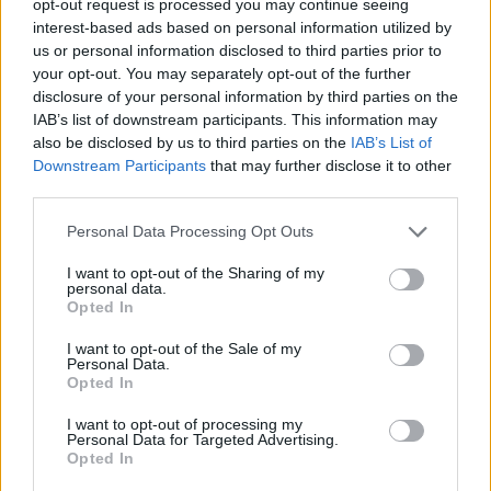
opt-out request is processed you may continue seeing
A menedék legvégét, ahol a gerincrúd a földhöz ér,
interest-based ads based on personal information utilized by
nem feltétlenül kell teljesen befejezni, mivel érdemi
us or personal information disclosed to third parties prior to
your opt-out. You may separately opt-out of the further
módon már nem javítja a menedék
disclosure of your personal information by third parties on the
használhatóságát. Zárjuk le ágakkal, avarral, vagy
IAB’s list of downstream participants. This information may
akár szellőzőnyílásként is megmaradhat.
also be disclosed by us to third parties on the
IAB’s List of
Downstream Participants
that may further disclose it to other
6. Avar borítás
third parties.
Ha a fa falak elkészültek, elkezdhetjük az
avarborítás felhordását. Ehhez célszerű egy poncsót
Please note that this website/app uses one or more Google
Personal Data Processing Opt Outs
vagy egy sátorlapot használni. Keresünk egy avarral
services and may gather and store information including but
minél vastagabban fedett helyet az erdőben. Kézzel-
not limited to your visit or usage behaviour. You may click to
I want to opt-out of the Sharing of my
personal data.
lábbal összesöpörjük a poncsónyi felületen az avart,
grant or deny consent to Google and its third-party tags to
Opted In
és annak helyére le tudjuk teríteni. További 2-3
use your data for below specified purposes in below Google
méteres környezetből kaparjuk össze a száraz
consent section.
I want to opt-out of the Sale of my
leveleket, és az így összeszedett kupacokat dobáljuk
Personal Data.
Opted In
a poncsóra. A poncsó sarkait összefogva egy vagy
két ember könnyedén a menedékhez tudja vinni az
I want to opt-out of processing my
avart. Borítsuk a menedék tetejére.
Personal Data for Targeted Advertising.
Opted In