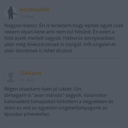
kezdőtúlélő
13 éve
Nagyon klassz. Én is tervezem,hogy építek egyet csak
nekem olyan kéne ami nem túl feltűnő. Én ezért a
föld alatti mellett vagyok. Háborús környezetben
akár még lövészároknak is szolgál. Hőt szigetel és
akár dombnak is lehet álcázni.
Oakland
11 éve
Régen olvastam ilyen jó cikket. Grt.
Jómagam is "avar mániás" vagyok. Valamikor
katonaként hónapokat töltöttem a hegyekben és
télen ez volt az egyetlen szigetelőanyagunk az
éjszakai pihenéshez.