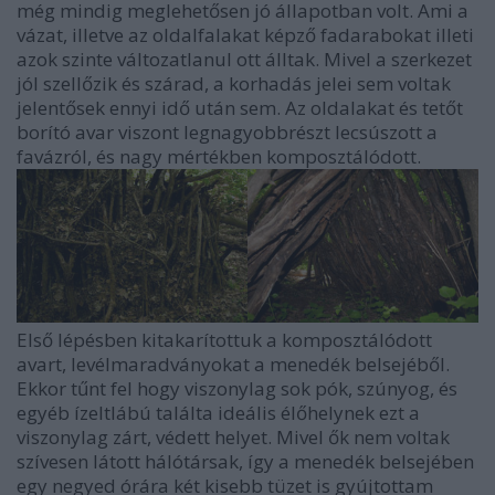
még mindig meglehetősen jó állapotban volt. Ami a
vázat, illetve az oldalfalakat képző fadarabokat illeti
azok szinte változatlanul ott álltak. Mivel a szerkezet
jól szellőzik és szárad, a korhadás jelei sem voltak
jelentősek ennyi idő után sem. Az oldalakat és tetőt
borító avar viszont legnagyobbrészt lecsúszott a
favázról, és nagy mértékben komposztálódott.
Első lépésben kitakarítottuk a komposztálódott
avart, levélmaradványokat a menedék belsejéből.
Ekkor tűnt fel hogy viszonylag sok pók, szúnyog, és
egyéb ízeltlábú találta ideális élőhelynek ezt a
viszonylag zárt, védett helyet. Mivel ők nem voltak
szívesen látott hálótársak, így a menedék belsejében
egy negyed órára két kisebb tüzet is gyújtottam