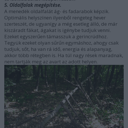
5. Oldalfalak megépítése.
A menedék oldalfalát ág- és fadarabok képzik.
Optimális helyszínen ilyenből rengeteg hever
szerteszét, de ugyanígy a még esetleg álló, de már
kiszáradt fákat, ágakat is igénybe tudjuk venni.
Ezeket egyszerűen támasszuk a gerincrúdhoz.
Tegyük ezeket olyan sűrűn egymáshoz, ahogy csak
tudjuk, sőt, ha van rá idő, energia és alapanyag,
akkor több rétegben is. Ha túl nagy rések maradnak,
nem tartják meg az avart az adott helyen.