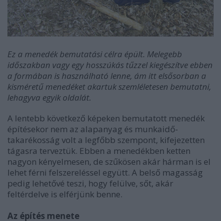
Ez a menedék bemutatási célra épült. Melegebb
időszakban vagy egy hosszúkás tűzzel kiegészítve ebben
a formában is használható lenne, ám itt elsősorban a
kisméretű menedéket akartuk szemléletesen bemutatni,
lehagyva egyik oldalát.
A lentebb következő képeken bemutatott menedék
építésekor nem az alapanyag és munkaidő-
takarékosság volt a legfőbb szempont, kifejezetten
tágasra terveztük. Ebben a menedékben ketten
nagyon kényelmesen, de szűkösen akár hárman is el
lehet férni felszereléssel együtt. A belső magasság
pedig lehetővé teszi, hogy felülve, sőt, akár
feltérdelve is elférjünk benne.
Az építés menete