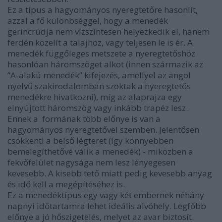
Ez a típus a hagyományos nyeregtetőre hasonlít,
azzal a fő különbséggel, hogy a menedék
gerincrúdja nem vízszintesen helyezkedik el, hanem
ferdén közelít a talajhoz, vagy teljesen le is ér. A
menedék függőleges metszete a nyeregtetőshöz
hasonlóan háromszöget alkot (innen származik az
“A-alakú menedék” kifejezés, amellyel az angol
nyelvű szakirodalomban szoktak a nyeregtetős
menedékre hivatkozni), míg az alaprajza egy
elnyújtott háromszög vagy inkább trapéz lesz.
Ennek a formának több előnye is van a
hagyományos nyeregtetővel szemben. Jelentősen
csökkenti a belső légteret (így könnyebben
bemelegíthetővé válik a menedék) - miközben a
fekvőfelület nagysága nem lesz lényegesen
kevesebb. A kisebb tető miatt pedig kevesebb anyag
és idő kell a megépítéséhez is.
Ez a menedéktípus egy vagy két embernek néhány
napnyi időtartamra lehet ideális alvóhely. Legfőbb
előnye a jó hőszigetelés, melyet az avar biztosít.