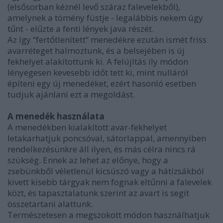
(elsősorban kéznél levő száraz falevelekből),
amelynek a tömény füstje - legalábbis nekem úgy
tűnt - elűzte a fenti lények java részét.
Az így “fertőtlenített” menedékre ezután ismét friss
avarréteget halmoztunk, és a belsejében is új
fekhelyet alakítottunk ki. A felújítás ily módon
lényegesen kevesebb időt tett ki, mint nulláról
építeni egy új menedéket, ezért hasonló esetben
tudjuk ajánlani ezt a megoldást.
A menedék használata
A menedékben kialakított avar-fekhelyet
letakarhatjuk poncsóval, sátorlappal, amennyiben
rendelkezésünkre áll ilyen, és más célra nincs rá
szükség. Ennek az lehet az előnye, hogy a
zsebünkből véletlenül kicsúszó vagy a hátizsákból
kivett kisebb tárgyak nem fognak eltűnni a falevelek
közt, és tapasztalatunk szerint az avart is segít
összetartani alattunk.
Természetesen a megszokott módon használhatjuk