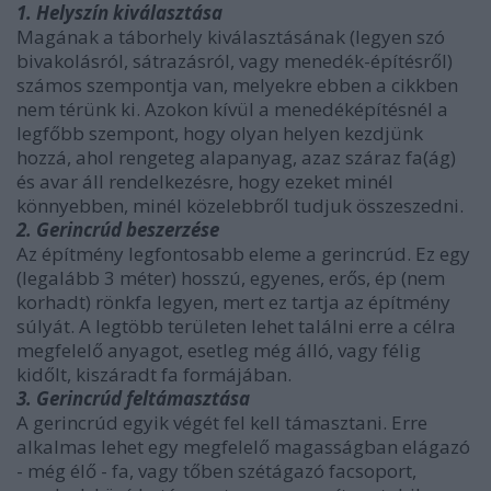
1. Helyszín kiválasztása
Magának a táborhely kiválasztásának (legyen szó
bivakolásról, sátrazásról, vagy menedék-építésről)
számos szempontja van, melyekre ebben a cikkben
nem térünk ki. Azokon kívül a menedéképítésnél a
legfőbb szempont, hogy olyan helyen kezdjünk
hozzá, ahol rengeteg alapanyag, azaz száraz fa(ág)
és avar áll rendelkezésre, hogy ezeket minél
könnyebben, minél közelebbről tudjuk összeszedni.
2. Gerincrúd beszerzése
Az építmény legfontosabb eleme a gerincrúd. Ez egy
(legalább 3 méter) hosszú, egyenes, erős, ép (nem
korhadt) rönkfa legyen, mert ez tartja az építmény
súlyát. A legtöbb területen lehet találni erre a célra
megfelelő anyagot, esetleg még álló, vagy félig
kidőlt, kiszáradt fa formájában.
3. Gerincrúd feltámasztása
A gerincrúd egyik végét fel kell támasztani. Erre
alkalmas lehet egy megfelelő magasságban elágazó
- még élő - fa, vagy tőben szétágazó facsoport,