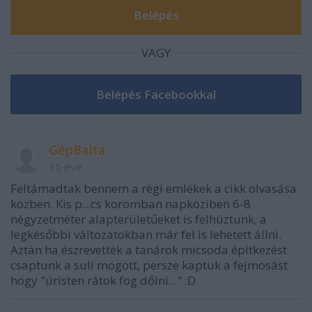
VAGY
GépBalta
15 éve
Feltámadtak bennem a régi emlékek a cikk olvasása
közben. Kis p...cs koromban napköziben 6-8
négyzetméter alapterületűeket is felhúztunk, a
legkésőbbi változatokban már fel is lehetett állni.
Aztán ha észrevették a tanárok micsoda építkezést
csaptunk a suli mögött, persze kaptuk a fejmosást
hogy "úristen rátok fog dőlni..." :D