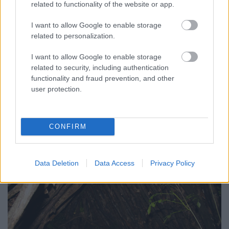
tetőn tartani.
related to functionality of the website or app.
A borítás vastagsága akkor éri el a minimum
követelmény szintjét, ha a tetőn keresztül egyáltalán
I want to allow Google to enable storage
nem jut be fény a menedék belsejébe. Feküdjünk be
related to personalization.
és ellenőrizzük. Ez a vastagság tapasztalatunk
I want to allow Google to enable storage
szerint ugyan még nem véd a nagyobb esőktől, de
related to security, including authentication
jól lefogja a szelet, légmozgást, és már érezhető
functionality and fraud prevention, and other
hőszigetelést nyújt.
user protection.
Ha a borítás vastagsága megfelelő, csak kisebb
rések vannak, oda kézzel is beszoríthatunk egy-egy
marék avardarabot.
CONFIRM
Data Deletion
Data Access
Privacy Policy