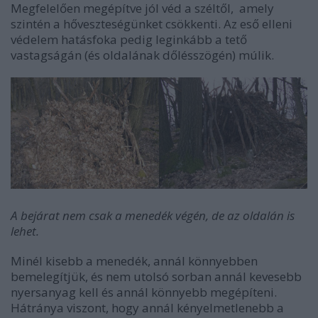
Megfelelően megépítve jól véd a széltől, amely
szintén a hőveszteségünket csökkenti. Az eső elleni
védelem hatásfoka pedig leginkább a tető
vastagságán (és oldalának dőlésszögén) múlik.
A bejárat nem csak a menedék végén, de az oldalán is
lehet.
Minél kisebb a menedék, annál könnyebben
bemelegítjük, és nem utolsó sorban annál kevesebb
nyersanyag kell és annál könnyebb megépíteni.
Hátránya viszont, hogy annál kényelmetlenebb a