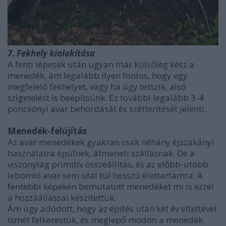
7. Fekhely kialakítása
A fenti lépesek után ugyan már külsőleg kész a
menedék, ám legalább ilyen fontos, hogy egy
megfelelő fekhelyet, vagy ha úgy tetszik, alsó
szigetelést is beépítsünk. Ez további legalább 3-4
poncsónyi avar behordását és szétterítését jelenti.
Menedék-felújítás
Az avar menedékek gyakran csak néhány éjszakányi
használatra épülnek, átmeneti szállásnak. De a
viszonylag primitív összeállítás, és az előbb-utóbb
lebomló avar sem utal túl hosszú élettartamra. A
fentebbi képeken bemutatott menedéket mi is ezzel
a hozzáállással készítettük.
Ám úgy adódott, hogy az építés után két év elteltével
ismét felkerestük, és meglepő módon a menedék