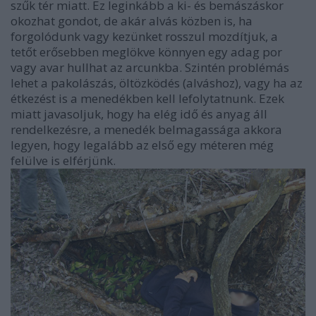
szűk tér miatt. Ez leginkább a ki- és bemászáskor
okozhat gondot, de akár alvás közben is, ha
forgolódunk vagy kezünket rosszul mozdítjuk, a
tetőt erősebben meglökve könnyen egy adag por
vagy avar hullhat az arcunkba. Szintén problémás
lehet a pakolászás, öltözködés (alváshoz), vagy ha az
étkezést is a menedékben kell lefolytatnunk. Ezek
miatt javasoljuk, hogy ha elég idő és anyag áll
rendelkezésre, a menedék belmagassága akkora
legyen, hogy legalább az első egy méteren még
felülve is elférjünk.