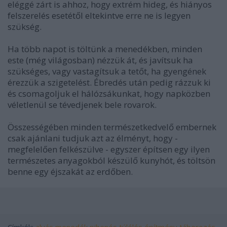
eléggé zárt is ahhoz, hogy extrém hideg, és hiányos
felszerelés esetétől eltekintve erre ne is legyen
szükség.
Ha több napot is töltünk a menedékben, minden
este (még világosban) nézzük át, és javítsuk ha
szükséges, vagy vastagítsuk a tetőt, ha gyengének
érezzük a szigetelést. Ébredés után pedig rázzuk ki
és csomagoljuk el hálózsákunkat, hogy napközben
véletlenül se tévedjenek bele rovarok.
Összességében minden természetkedvelő embernek
csak ajánlani tudjuk azt az élményt, hogy -
megfelelően felkészülve - egyszer építsen egy ilyen
természetes anyagokból készülő kunyhót, és töltsön
benne egy éjszakát az erdőben.
Címkék:
alvás
menedék
pihenés
túlélés
építmény
táborozás