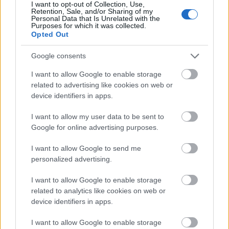
I want to opt-out of Collection, Use,
Retention, Sale, and/or Sharing of my
Personal Data that Is Unrelated with the
Purposes for which it was collected.
Opted Out
Google consents
I want to allow Google to enable storage
related to advertising like cookies on web or
device identifiers in apps.
I want to allow my user data to be sent to
Google for online advertising purposes.
A menedék méretétől és a körönként gyűjtött avar
mennyiségétől függ, hogy hány adaggal tudjuk
I want to allow Google to send me
megfelelő vastagságban lefedni az egészet, de
personalized advertising.
teleszedett poncsóval és 1 vagy 2 személyes
menedékmérettel számolva nagyjából 8-10
I want to allow Google to enable storage
fordulóval már elfogadható mennyiség fog felgyűlni.
related to analytics like cookies on web or
Ha már elég sok avar gyűlt össze a tetőn, óvatosan
device identifiers in apps.
igazítsuk el egyenletesre. Ilyenkor további
ágdarabokat is használhatunk, amelyek segítenek a
I want to allow Google to enable storage