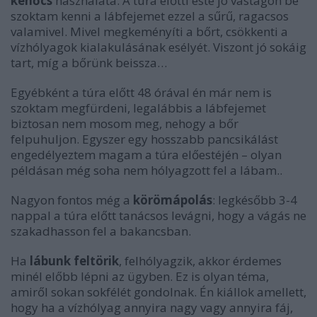
kenőcs
használata. A túra előtti este jó vastagon be
szoktam kenni a lábfejemet ezzel a sűrű, ragacsos
valamivel. Mivel megkeményíti a bőrt, csökkenti a
vízhólyagok kialakulásának esélyét. Viszont jó sokáig
tart, míg a bőrünk beissza…
Egyébként a túra előtt 48 órával én már nem is
szoktam megfürdeni, legalábbis a lábfejemet
biztosan nem mosom meg, nehogy a bőr
felpuhuljon. Egyszer egy hosszabb pancsikálást
engedélyeztem magam a túra előestéjén – olyan
példásan még soha nem hólyagzott fel a lábam..
Nagyon fontos még a
körömápolás
: legkésőbb 3-4
nappal a túra előtt tanácsos levágni, hogy a vágás ne
szakadhasson fel a bakancsban.
Ha
lábunk feltörik
, felhólyagzik, akkor érdemes
minél előbb lépni az ügyben. Ez is olyan téma,
amiről sokan sokfélét gondolnak. Én kiállok amellett,
hogy ha a vízhólyag annyira nagy vagy annyira fáj,