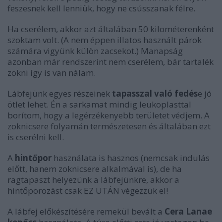
feszesnek kell lenniük, hogy ne csússzanak félre.
Ha cserélem, akkor azt általában 50 kilométerenként
szoktam volt. (A nem éppen illatos használt párok
számára vigyünk külön zacsekot.) Manapság
azonban már rendszerint nem cserélem, bár tartalék
zokni így is van nálam.
Lábfejünk egyes részeinek
tapasszal való fedés
e jó
ötlet lehet. Én a sarkamat mindig leukoplasttal
borítom, hogy a legérzékenyebb területet védjem. A
zoknicsere folyamán természetesen és általában ezt
is cserélni kell.
A
hintőpor
használata is hasznos (nemcsak indulás
előtt, hanem zoknicsere alkalmával is), de ha
ragtapaszt helyezünk a lábfejünkre, akkor a
hintőporozást csak EZ UTÁN végezzük el!
A lábfej előkészítésére remekül bevált a
Cera Lanae