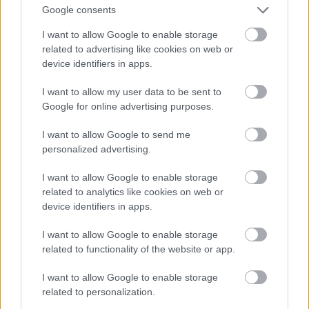
Google consents
I want to allow Google to enable storage
related to advertising like cookies on web or
device identifiers in apps.
Tipp: gyümölcskoktél – ha unod a banánt
I want to allow my user data to be sent to
Eredeti formájában többféle gyümölcsöt is
Google for online advertising purposes.
szoktunk fogyasztani a túrák alatt. Élvezeti
értékük azonban növelhető is némi
I want to allow Google to send me
personalized advertising.
furfanggal. Egy ízben látomásom támadt és
rájöttem, hogy lehetne megalkotni egy
I want to allow Google to enable storage
olyan keveréket, ami egyszerre ital és étel,
related to analytics like cookies on web or
közben pedig ízével is feldob. Egy nagyobb
device identifiers in apps.
szájjal ellátott félliteres palackba (a Cappy
I want to allow Google to enable storage
gyümölcsléé ilyen) odahaza apróra vágott
related to functionality of the website or app.
gyümölcsöt – narancsot, banánt, barackot,
I want to allow Google to enable storage
epret, meggyet, ananászt – teszek és csurig
related to personalization.
töltöm a konzervből származó ananászlével