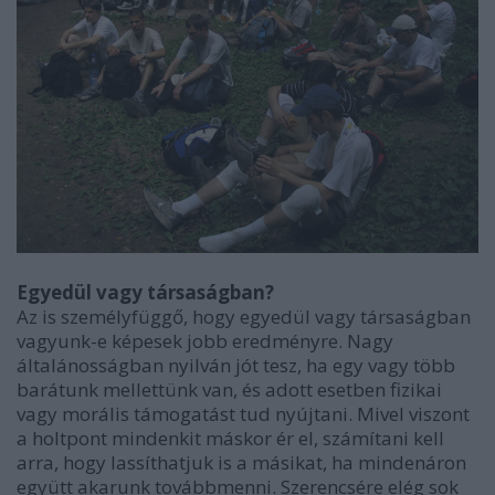
Egyedül vagy társaságban?
Az is személyfüggő, hogy egyedül vagy társaságban
vagyunk-e képesek jobb eredményre. Nagy
általánosságban nyilván jót tesz, ha egy vagy több
barátunk mellettünk van, és adott esetben fizikai
vagy morális támogatást tud nyújtani. Mivel viszont
a holtpont mindenkit máskor ér el, számítani kell
arra, hogy lassíthatjuk is a másikat, ha mindenáron
együtt akarunk továbbmenni. Szerencsére elég sok