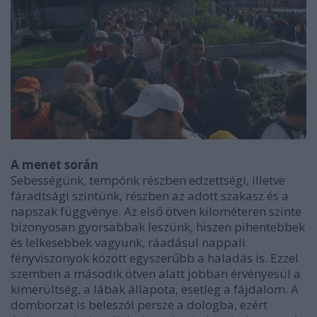
A menet során
Sebességünk, tempónk részben edzettségi, illetve
fáradtsági szintünk, részben az adott szakasz és a
napszak függvénye. Az első ötven kilométeren szinte
bizonyosan gyorsabbak leszünk, hiszen pihentebbek
és lelkesebbek vagyunk, ráadásul nappali
fényviszonyok között egyszerűbb a haladás is. Ezzel
szemben a második ötven alatt jobban érvényesül a
kimerültség, a lábak állapota, esetleg a fájdalom. A
domborzat is beleszól persze a dologba, ezért