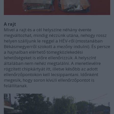
A rajt
Mivel a rajt és a cél helyszíne néhány évente
megváltozhat, mindig nézzünk utána, nehogy rossz
helyen szálljunk le reggel a HÉV-ről (mostanában
Békásmegyerről szokott a mezőny indulni). És persze
a hajnalban elérhető tömegközlekedési
lehetőségeket is előre ellenőrizzük. A helyszínt
általában nem nehéz megtalálni. A menetlevélre
rögzített chipkártyát itt, illetve később az adott
ellenőrzőpontokon kell lecsippantani. Időnként
megesik, hogy soron kívüli ellenőrzőpontot is
felállítanak.