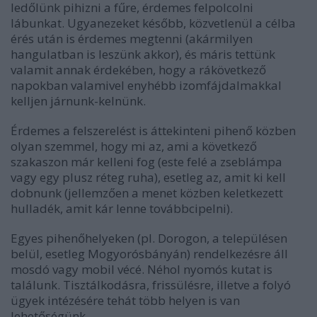
ledőlünk pihizni a fűre, érdemes felpolcolni
lábunkat. Ugyanezeket később, közvetlenül a célba
érés után is érdemes megtenni (akármilyen
hangulatban is leszünk akkor), és máris tettünk
valamit annak érdekében, hogy a rákövetkező
napokban valamivel enyhébb izomfájdalmakkal
kelljen járnunk-kelnünk.
Érdemes a felszerelést is áttekinteni pihenő közben
olyan szemmel, hogy mi az, ami a következő
szakaszon már kelleni fog (este felé a zseblámpa
vagy egy plusz réteg ruha), esetleg az, amit ki kell
dobnunk (jellemzően a menet közben keletkezett
hulladék, amit kár lenne továbbcipelni).
Egyes pihenőhelyeken (pl. Dorogon, a településen
belül, esetleg Mogyorósbányán) rendelkezésre áll
mosdó vagy mobil vécé. Néhol nyomós kutat is
találunk. Tisztálkodásra, frissülésre, illetve a folyó
ügyek intézésére tehát több helyen is van
lehetőségünk.