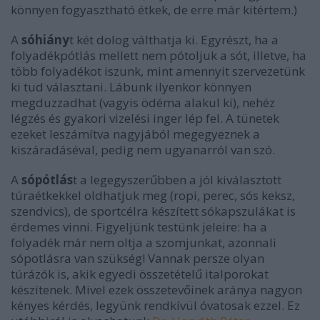
könnyen fogyasztható étkek, de erre már kitértem.)
A
sóhiány
t két dolog válthatja ki. Egyrészt, ha a
folyadékpótlás mellett nem pótoljuk a sót, illetve, ha
több folyadékot iszunk, mint amennyit szervezetünk
ki tud választani. Lábunk ilyenkor könnyen
megduzzadhat (vagyis ödéma alakul ki), nehéz
légzés és gyakori vizelési inger lép fel. A tünetek
ezeket leszámítva nagyjából megegyeznek a
kiszáradáséval, pedig nem ugyanarról van szó.
A
sópótlás
t a legegyszerűbben a jól kiválasztott
túraétkekkel oldhatjuk meg (ropi, perec, sós keksz,
szendvics), de sportcélra készített sókapszulákat is
érdemes vinni. Figyeljünk testünk jeleire: ha a
folyadék már nem oltja a szomjunkat, azonnali
sópotlásra van szükség! Vannak persze olyan
túrázók is, akik egyedi összetételű italporokat
készítenek. Mivel ezek összetevőinek aránya nagyon
kényes kérdés, legyünk rendkívül óvatosak ezzel. Ez