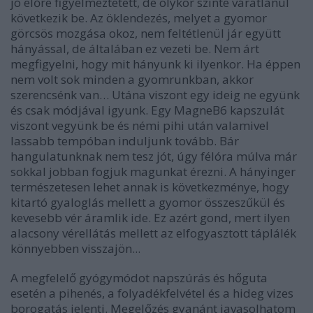
jó előre figyelmeztetett, de olykor szinte váratlanul
következik be. Az öklendezés, melyet a gyomor
görcsös mozgása okoz, nem feltétlenül jár együtt
hányással, de általában ez vezeti be. Nem árt
megfigyelni, hogy mit hányunk ki ilyenkor. Ha éppen
nem volt sok minden a gyomrunkban, akkor
szerencsénk van… Utána viszont egy ideig ne együnk
és csak módjával igyunk. Egy MagneB6 kapszulát
viszont vegyünk be és némi pihi után valamivel
lassabb tempóban induljunk tovább. Bár
hangulatunknak nem tesz jót, úgy félóra múlva már
sokkal jobban fogjuk magunkat érezni. A hányinger
természetesen lehet annak is következménye, hogy
kitartó gyaloglás mellett a gyomor összeszűkül és
kevesebb vér áramlik ide. Ez azért gond, mert ilyen
alacsony vérellátás mellett az elfogyasztott táplálék
könnyebben visszajön...
A megfelelő gyógymódot napszúrás és hőguta
esetén a pihenés, a folyadékfelvétel és a hideg vizes
borogatás jelenti. Megelőzés gyanánt javasolhatom