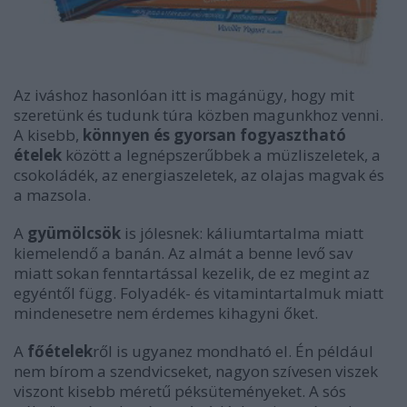
Az iváshoz hasonlóan itt is magánügy, hogy mit
szeretünk és tudunk túra közben magunkhoz venni.
A kisebb,
könnyen és gyorsan fogyasztható
ételek
között a legnépszerűbbek a müzliszeletek, a
csokoládék, az energiaszeletek, az olajas magvak és
a mazsola.
A
gyümölcsök
is jólesnek: káliumtartalma miatt
kiemelendő a banán. Az almát a benne levő sav
miatt sokan fenntartással kezelik, de ez megint az
egyéntől függ. Folyadék- és vitamintartalmuk miatt
mindenesetre nem érdemes kihagyni őket.
A
főételek
ről is ugyanez mondható el. Én például
nem bírom a szendvicseket, nagyon szívesen viszek
viszont kisebb méretű péksüteményeket. A sós