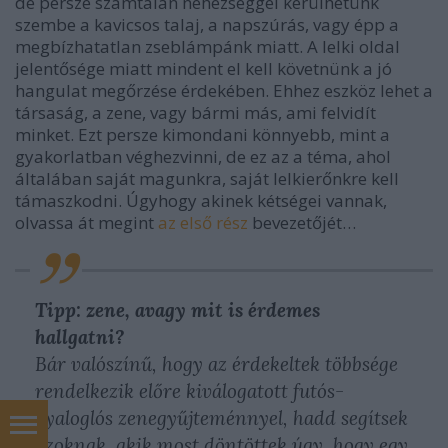
de persze számtalan nehézséggel kerülhetünk
szembe a kavicsos talaj, a napszúrás, vagy épp a
megbízhatatlan zseblámpánk miatt. A lelki oldal
jelentősége miatt mindent el kell követnünk a jó
hangulat megőrzése érdekében. Ehhez eszköz lehet a
társaság, a zene, vagy bármi más, ami felvidít
minket. Ezt persze kimondani könnyebb, mint a
gyakorlatban véghezvinni, de ez az a téma, ahol
általában saját magunkra, saját lelkierőnkre kell
támaszkodni. Úgyhogy akinek kétségei vannak,
olvassa át megint
az első rész
bevezetőjét…
Tipp: zene, avagy mit is érdemes
hallgatni?
Bár valószínű, hogy az érdekeltek többsége
rendelkezik előre kiválogatott futós-
gyaloglós zenegyűjteménnyel, hadd segítsek
azoknak, akik most döntöttek úgy, hogy egy