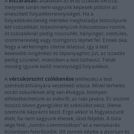
A
kiszáradás
t általában az erős izzadás okozza,
melynek során nem vagyunk képesek pótolni az
elveszített folyadékmennyiséget. Ha a
folyadékveszteség mértéke meghaladja testsúlyunk
két százalékát, teljesítményünk fokozatosan romlik,
öt százaléknál pedig rosszullét, hányinger, szédülés,
izommerevség vagy izomgörcs léphet fel. Ennek oka,
hogy a vérkeringés üteme lelassul, így a test
kevesebb oxigénhez és tápanyaghoz jut, az izzadás
pedig szünetel, miközben a test túlhevül. Tehát
mindig igyunk kellő mennyiségű folyadékot.
A
vércukorszint csökkenése
(eléhezés) a test
szénhidráthiányára vezethető vissza. Mivel terhelés
során sokunknak alig van étvágya, könnyen
elfeledkezhetünk az evésről, az ivás javára. Ez viszont
hosszú távon gyengülést és szédülést okoz, illetve
szemünk káprázni kezd. Ergo akkor is fogyasszunk
ételt, ha nem vagyunk éhesek, lásd feljebb. A túra
vége felé, „zombi-üzemmódban” ez a nemakarás
különösen felerősödik. (Itt jönnek képbe a gyorsan és