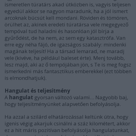
ismeretlen túratárs akad útközben is, vagyis teljesen
egyedül akkor se nagyon maradunk, ha a jól ismert
arcoknak búcsút kell mondani. Röviden és tömören,
örülhet az, akinek eredeti túratársa vele megegyező
tempóval tud haladni és hasonlóan jól bírja a
gyűrődést, de ha nem, az sem egy katasztrófa. Van
erre egy néha fájó, de igazságos szabály: mindenki
magának teljesít! Ha a társad lemarad, ne maradj
vele (kivéve, ha például baleset érte). Menj tovább,
lesz majd, aki az ő tempójában jön, s Te is meg fogsz
ismerkedni más fantasztikus emberekkel (ezt többen
is elmondhatjuk).
Hangulat és teljesítmény
A
hangulat
gyorsan változó valami… Nagyobb baj,
hogy teljesítményünket alapvetően befolyásolja.
Ha azzal a szilárd elhatározással keltünk útra, hogy
igenis végig akarjuk csinálni a száz kilométert, akkor
ez a hit máris pozitívan befolyásolja hangulatunkat,