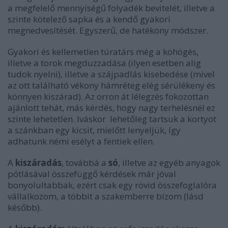
a megfelelő mennyiségű folyadék bevitelét, illetve a
szinte kötelező sapka és a kendő gyakori
megnedvesítését. Egyszerű, de hatékony módszer.
Gyakori és kellemetlen túratárs még a köhögés,
illetve a torok megduzzadása (ilyen esetben alig
tudok nyelni), illetve a szájpadlás kisebedése (mivel
az ott található vékony hámréteg elég sérülékeny és
könnyen kiszárad). Az orron át lélegzés fokozottan
ajánlott tehát, más kérdés, hogy nagy terhelésnél ez
szinte lehetetlen. Iváskor lehetőleg tartsuk a kortyot
a szánkban egy kicsit, mielőtt lenyeljük, így
adhatunk némi esélyt a fentiek ellen.
A
kiszáradás
, továbbá a
só
, illetve az egyéb anyagok
pótlásával összefüggő kérdések már jóval
bonyolultabbak, ezért csak egy rövid összefoglalóra
vállalkozom, a többit a szakemberre bízom (lásd
később).