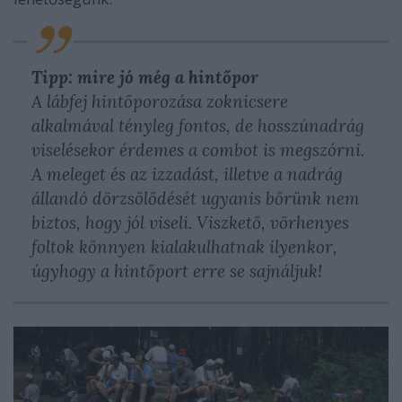
Tipp: mire jó még a hintőpor
A lábfej hintőporozása zoknicsere
alkalmával tényleg fontos, de hosszúnadrág
viselésekor érdemes a combot is megszórni.
A meleget és az izzadást, illetve a nadrág
állandó dörzsölődését ugyanis bőrünk nem
biztos, hogy jól viseli. Viszkető, vörhenyes
foltok könnyen kialakulhatnak ilyenkor,
úgyhogy a hintőport erre se sajnáljuk!