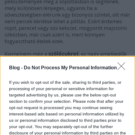
péksütemények még a sópótlásban is segítenek,
mely különösen lényeges, ugyanis ha a
sóveszteségben elérünk egy bizonyos szintet, ott már
nem percek kérdése lehet a pótlás. Ezért érdemes
ropit, perecet vagy sós kekszet, mogyorót majszolni
útközben, már csak azért is, mert könnyen
fogyasztható ételek ezek.
Kiemelném még a
szőlőcukrot
, ez nagy emelkedők
előtt csodákat tud tenni, de többen is állítják, hogy
fél zacskó után már csömörük van tőle, arról nem is
Blog -
Do Not Process My Personal Information
beszélve, hogy elég sok folyadék kell a leöblítéséhez,
és a keményebb szőlőcukor szétharapdálása 50
If you wish to opt-out of the sale, sharing to third parties, or
kilométer megtétele után néha őrjítően fárasztó…
processing of your personal or sensitive information for
Vésztartalékként viszont tényleg jól jön. Hasonló
targeted advertising by us, please use the below opt-out
jellegű, de könnyebben fogyasztható típus az
section to confirm your selection. Please note that after your
energiazselé, illetve az energiashot
, melyeket
opt-out request is processed you may continue seeing
általában zárható kupakos zacskóban vagy
interest-based ads based on personal information utilized by
ampullában adnak. Íze nem mindig kellemes, de
us or personal information disclosed to third parties prior to
mivel kicsi és kis tömegű kiegészítőkről van szó,
your opt-out. You may separately opt-out of the further
hordozni is könnyebb őket, viszont utána öblítsük le
disclosure of your personal information by third parties on the