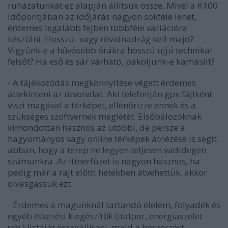
ruházatunkat ez alapján állítsuk össze. Mivel a K100
időpontjában az időjárás nagyon sokféle lehet,
érdemes legalább fejben többféle variációra
készülni. Hosszú- vagy rövidnadrág kell majd?
Vigyünk-e a hűvösebb órákra hosszú ujjú technikai
felsőt? Ha eső és sár várható, pakoljunk-e kamáslit?
- A tájékozódás megkönnyítése végett érdemes
áttekinteni az útvonalat. Aki telefonján gpx fájlként
viszi magával a térképet, ellenőrizze ennek és a
szükséges szoftvernek meglétét. Elsőbálozóknak
kimondottan hasznos az utóbbi, de persze a
hagyományos vagy online térképek átnézése is segít
abban, hogy a terep ne legyen teljesen vadidegen
számunkra. Az itinerfüzet is nagyon hasznos, ha
pedig már a rajt előtti hetekben átvehettük, akkor
olvasgassuk ezt.
- Érdemes a magunknál tartandó élelem, folyadék és
egyéb étkezési kiegészítők (italpor, energiaszelet
stb.) listáját összeállítani, majd a beszerzést