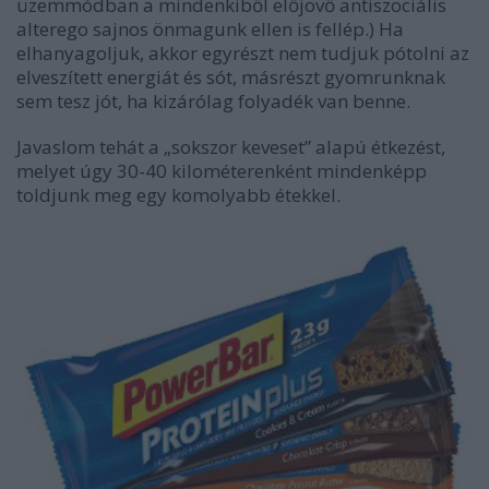
üzemmódban a mindenkiből előjövő antiszociális
alterego sajnos önmagunk ellen is fellép.) Ha
elhanyagoljuk, akkor egyrészt nem tudjuk pótolni az
elveszített energiát és sót, másrészt gyomrunknak
sem tesz jót, ha kizárólag folyadék van benne.
Javaslom tehát a „sokszor keveset” alapú étkezést,
melyet úgy 30-40 kilométerenként mindenképp
toldjunk meg egy komolyabb étekkel.