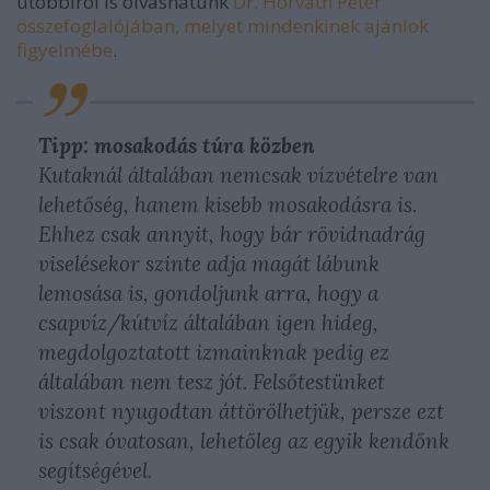
utóbbiról is olvashatunk
Dr. Horváth Péter
összefoglalójában, melyet mindenkinek ajánlok
figyelmébe
.
Tipp: mosakodás túra közben
Kutaknál általában nemcsak vízvételre van
lehetőség, hanem kisebb mosakodásra is.
Ehhez csak annyit, hogy bár rövidnadrág
viselésekor szinte adja magát lábunk
lemosása is, gondoljunk arra, hogy a
csapvíz/kútvíz általában igen hideg,
megdolgoztatott izmainknak pedig ez
általában nem tesz jót. Felsőtestünket
viszont nyugodtan áttörölhetjük, persze ezt
is csak óvatosan, lehetőleg az egyik kendőnk
segítségével.