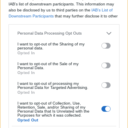
őket folyadékkal. Ezekből is sokféle létezik, úgyhogy
IAB’s list of downstream participants. This information may
also be disclosed by us to third parties on the
IAB’s List of
lehet válogatni.
Downstream Participants
that may further disclose it to other
third parties.
Étterem, büfé vagy komolyabb ellenőrzőpont mellett
megállva a
meleg étel
sem akadály. Személy szerint
Please note that this website/app uses one or more Google
Personal Data Processing Opt Outs
ma már kiállok a levesek mellett. 50 és 70
services and may gather and store information including but
kilométernél, ha lehet, eszem ilyesmit, rendszerint
not limited to your visit or usage behaviour. You may click to
I want to opt-out of the Sharing of my
zöldséglevest vagy gulyást, babgulyást. Folyadék- és
personal data.
grant or deny consent to Google and its third-party tags to
Opted In
sópótlásra nagyon jó, illetve jellege miatt fáradtan is
use your data for below specified purposes in below Google
könnyű fogyasztani.
consent section.
I want to opt-out of the Sale of my
Personal Data.
Opted In
I want to opt-out of processing my
Personal Data for Targeted Advertising.
Opted In
I want to opt-out of Collection, Use,
Retention, Sale, and/or Sharing of my
Personal Data that Is Unrelated with the
Purposes for which it was collected.
Opted Out