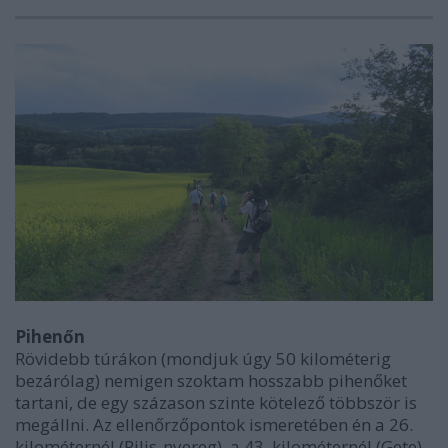
Pihenőn
Rövidebb túrákon (mondjuk úgy 50 kilométerig
bezárólag) nemigen szoktam hosszabb pihenőket
tartani, de egy százason szinte kötelező többször is
megállni. Az ellenőrzőpontok ismeretében én a 26.
kilométernél (Pilis-nyereg), a 43. kilométernél (Gete),