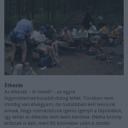
Étkezés
Az étkezés – ki hinné? – az egyik
legproblematikusabb dolog lehet. Túrákon nem
mindig van étvágyam, de tudatában kell lennünk
annak, hogy szervezetünk igenis igényli a táplálékot,
így tehát az étkezés nem kedv kérdése. (Néha bizony
erőszak is kell, mert 80 kilométer után a zombi