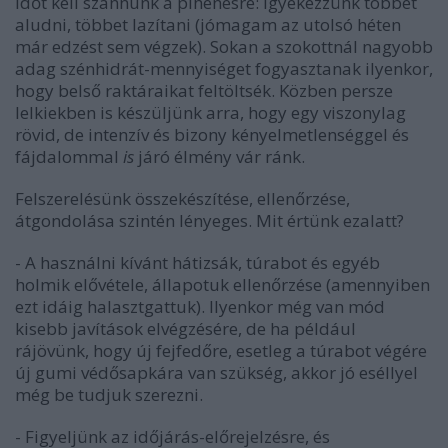
Időt kell szánnunk a pihenésre: igyekezzünk többet
aludni, többet lazítani (jómagam az utolsó héten
már edzést sem végzek). Sokan a szokottnál nagyobb
adag szénhidrát-mennyiséget fogyasztanak ilyenkor,
hogy belső raktáraikat feltöltsék. Közben persze
lelkiekben is készüljünk arra, hogy egy viszonylag
rövid, de intenzív és bizony kényelmetlenséggel és
fájdalommal
is
járó élmény vár ránk.
Felszerelésünk összekészítése, ellenőrzése,
átgondolása szintén lényeges. Mit értünk ezalatt?
- A használni kívánt hátizsák, túrabot és egyéb
holmik elővétele, állapotuk ellenőrzése (amennyiben
ezt idáig halasztgattuk). Ilyenkor még van mód
kisebb javítások elvégzésére, de ha például
rájövünk, hogy új fejfedőre, esetleg a túrabot végére
új gumi védősapkára van szükség, akkor jó eséllyel
még be tudjuk szerezni.
- Figyeljünk az időjárás-előrejelzésre, és