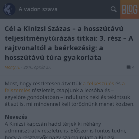
A vadon szava
Cél a Kinizsi Százas – a hosszútávú
teljesítménytúrázás titkai: 3. rész – A
rajtvonaltól a beérkezésig: a
hosszútávú túra gyakorlata
Monty H.
•
2010. április 27.
4
Most, hogy részletesen átvettük
a felkészülés
és
a
felszerelés
részleteit, csapjunk a lecsóba és –
egyelőre gondolatban – induljunk neki és tekintsük
át azt is, mi mindennel kell törődnünk menet közben.
Nevezés
A Kinizsi kapcsán hadd térjek ki néhány
adminisztratív részletre is. Először is fontos tudni,
hogy a résztvevők nagy száma miatt a Kinizsi