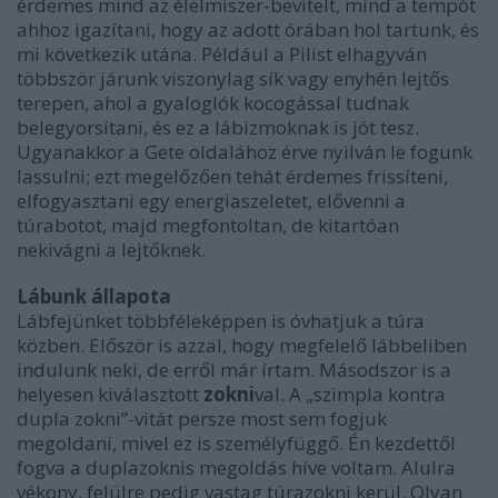
érdemes mind az élelmiszer-bevitelt, mind a tempót
ahhoz igazítani, hogy az adott órában hol tartunk, és
mi következik utána. Például a Pilist elhagyván
többször járunk viszonylag sík vagy enyhén lejtős
terepen, ahol a gyaloglók kocogással tudnak
belegyorsítani, és ez a lábizmoknak is jót tesz.
Ugyanakkor a Gete oldalához érve nyilván le fogunk
lassulni; ezt megelőzően tehát érdemes frissíteni,
elfogyasztani egy energiaszeletet, elővenni a
túrabotot, majd megfontoltan, de kitartóan
nekivágni a lejtőknek.
Lábunk állapota
Lábfejünket többféleképpen is óvhatjuk a túra
közben. Először is azzal, hogy megfelelő lábbeliben
indulunk neki, de erről már írtam. Másodszor is a
helyesen kiválasztott
zokni
val. A „szimpla kontra
dupla zokni”-vitát persze most sem fogjuk
megoldani, mivel ez is személyfüggő. Én kezdettől
fogva a duplazoknis megoldás híve voltam. Alulra
vékony, felülre pedig vastag túrazokni kerül. Olyan