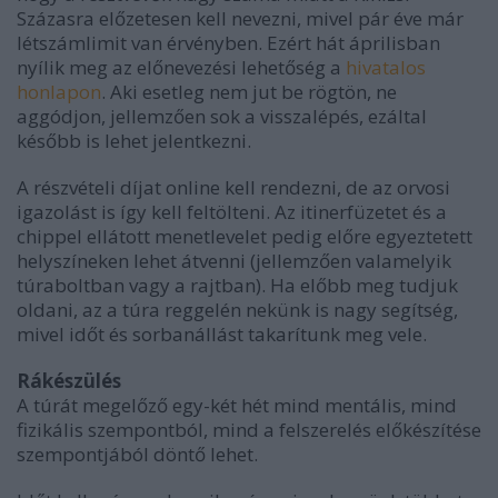
Százasra előzetesen kell nevezni, mivel pár éve már
létszámlimit van érvényben. Ezért hát áprilisban
nyílik meg az előnevezési lehetőség a
hivatalos
honlapon
. Aki esetleg nem jut be rögtön, ne
aggódjon, jellemzően sok a visszalépés, ezáltal
később is lehet jelentkezni.
A részvételi díjat online kell rendezni, de az orvosi
igazolást is így kell feltölteni. Az itinerfüzetet és a
chippel ellátott menetlevelet pedig előre egyeztetett
helyszíneken lehet átvenni (jellemzően valamelyik
túraboltban vagy a rajtban). Ha előbb meg tudjuk
oldani, az a túra reggelén nekünk is nagy segítség,
mivel időt és sorbanállást takarítunk meg vele.
Rákészülés
A túrát megelőző egy-két hét mind mentális, mind
fizikális szempontból, mind a felszerelés előkészítése
szempontjából döntő lehet.