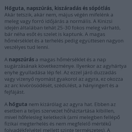
Hőguta, napszúrás, kiszáradás és sópótlás
Akár tetszik, akár nem, május végén mifelénk a
meleg vagy forró időjárás a normális. A Kinizsi
idején általában tehát 25-30 fokos meleg várható,
bár néha esőt és szelet is kaptunk. A magas
hőmérséklet és a terhelés pedig együttesen nagyon
veszélyes tud lenni.
A
napszúrás
a magas hőmérséklet és a nap
sugárzásának következménye. Ilyenkor az agyhártya
enyhe gyulladása lép fel. Az ezzel járó duzzadás
vagy vizenyő nyomást gyakorol az agyra, ez okozza
az arc kivörösödését, szédülést, a hányingert és a
fejfájást.
A
hőguta
nem kizárólag az agyra hat. Ebben az
esetben a teljes szervezet hőháztartása kibillen,
mivel hőfelesleg keletkezik (ami melegben fellépő
fizikai megterhelés és nem megfelelő mértékű
folyadékfelvétel mellett szinte természetes). A