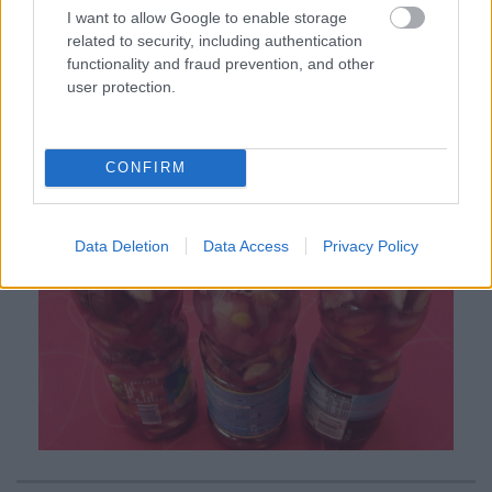
(vagy bármilyen gyümölcslével). Így
I want to allow Google to enable storage
related to security, including authentication
egyszerre lehet enni és inni, ráadásul
functionality and fraud prevention, and other
valami nagyon finomat és frissítőt. Nagyon
user protection.
jól bevált, pláne, ha előzőleg jól behűtöttem
otthon.
CONFIRM
Data Deletion
Data Access
Privacy Policy