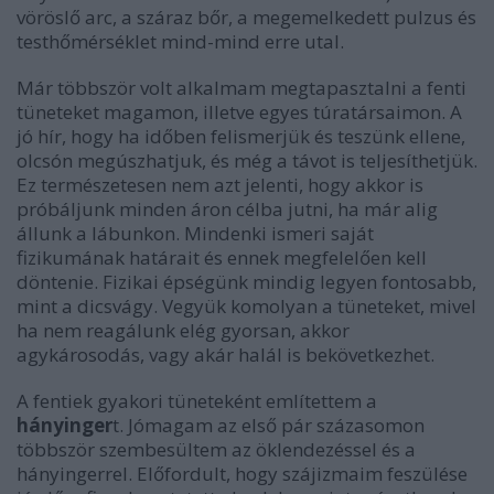
vöröslő arc, a száraz bőr, a megemelkedett pulzus és
testhőmérséklet mind-mind erre utal.
Már többször volt alkalmam megtapasztalni a fenti
tüneteket magamon, illetve egyes túratársaimon. A
jó hír, hogy ha időben felismerjük és teszünk ellene,
olcsón megúszhatjuk, és még a távot is teljesíthetjük.
Ez természetesen nem azt jelenti, hogy akkor is
próbáljunk minden áron célba jutni, ha már alig
állunk a lábunkon. Mindenki ismeri saját
fizikumának határait és ennek megfelelően kell
döntenie. Fizikai épségünk mindig legyen fontosabb,
mint a dicsvágy. Vegyük komolyan a tüneteket, mivel
ha nem reagálunk elég gyorsan, akkor
agykárosodás, vagy akár halál is bekövetkezhet.
A fentiek gyakori tüneteként említettem a
hányinger
t. Jómagam az első pár százasomon
többször szembesültem az öklendezéssel és a
hányingerrel. Előfordult, hogy szájizmaim feszülése