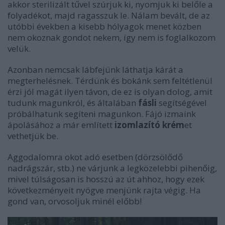
akkor sterilizált tűvel szúrjuk ki, nyomjuk ki belőle a
folyadékot, majd ragasszuk le. Nálam bevált, de az
utóbbi években a kisebb hólyagok menet közben
nem okoznak gondot nekem, így nem is foglalkozom
velük.
Azonban nemcsak lábfejünk láthatja kárát a
megterhelésnek. Térdünk és bokánk sem feltétlenül
érzi jól magát ilyen távon, de ez is olyan dolog, amit
tudunk magunkról, és általában
fásli
segítségével
próbálhatunk segíteni magunkon. Fájó izmaink
ápolásához a már említett
izomlazító krém
et
vethetjük be.
Aggodalomra okot adó esetben (dörzsölődő
nadrágszár, stb.) ne várjunk a legközelebbi pihenőig,
mivel túlságosan is hosszú az út ahhoz, hogy ezek
következményeit nyögve menjünk rajta végig. Ha
gond van, orvosoljuk minél előbb!