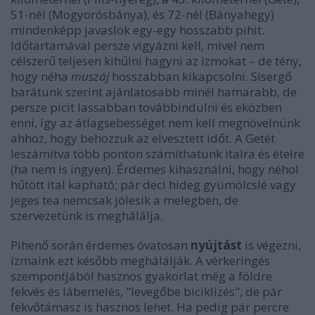
51-nél (Mogyorósbánya), és 72-nél (Bányahegy)
mindenképp javaslok egy-egy hosszabb pihit.
Időtartamával persze vigyázni kell, mivel nem
célszerű teljesen kihűlni hagyni az izmokat – de tény,
hogy néha
muszáj
hosszabban kikapcsolni. Sisergő
barátunk szerint ajánlatosabb minél hamarabb, de
persze picit lassabban továbbindulni és eközben
enni, így az átlagsebességet nem kell megnövelnünk
ahhoz, hogy behozzuk az elvesztett időt. A Getét
leszámítva több ponton számíthatunk italra és ételre
(ha nem is ingyen). Érdemes kihasználni, hogy néhol
hűtött ital kapható; pár deci hideg gyümölcslé vagy
jeges tea nemcsak jólesik a melegben, de
szervezetünk is meghálálja.
Pihenő során érdemes óvatosan
nyújtást
is végezni,
izmaink ezt később meghálálják. A vérkeringés
szempontjából hasznos gyakorlat még a földre
fekvés és lábemelés, "levegőbe biciklizés", de pár
fekvőtámasz is hasznos lehet. Ha pedig pár percre