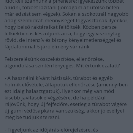
Időt kell szánnunk a pihenésre: igyekezzünk többet
aludni, többet lazítani (jómagam az utolsó héten
már edzést sem végzek). Sokan a szokottnál nagyobb
adag szénhidrát-mennyiséget fogyasztanak ilyenkor,
hogy belső raktáraikat feltöltsék. Közben persze
lelkiekben is készüljünk arra, hogy egy viszonylag
rövid, de intenzív és bizony kényelmetlenséggel és
fájdalommal
is
járó élmény vár ránk.
Felszerelésünk összekészítése, ellenőrzése,
átgondolása szintén lényeges. Mit értünk ezalatt?
- A használni kívánt hátizsák, túrabot és egyéb
holmik elővétele, állapotuk ellenőrzése (amennyiben
ezt idáig halasztgattuk). Ilyenkor még van mód
kisebb javítások elvégzésére, de ha például
rájövünk, hogy új fejfedőre, esetleg a túrabot végére
új gumi védősapkára van szükség, akkor jó eséllyel
még be tudjuk szerezni.
- Figyeljünk az időjárás-előrejelzésre, és