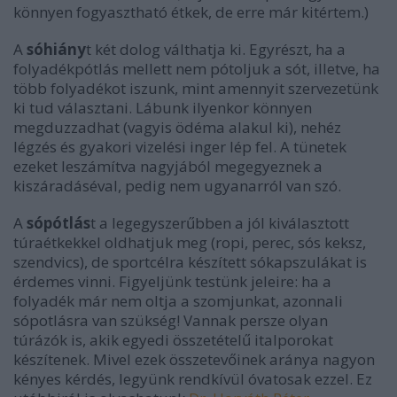
könnyen fogyasztható étkek, de erre már kitértem.)
A
sóhiány
t két dolog válthatja ki. Egyrészt, ha a
folyadékpótlás mellett nem pótoljuk a sót, illetve, ha
több folyadékot iszunk, mint amennyit szervezetünk
ki tud választani. Lábunk ilyenkor könnyen
megduzzadhat (vagyis ödéma alakul ki), nehéz
légzés és gyakori vizelési inger lép fel. A tünetek
ezeket leszámítva nagyjából megegyeznek a
kiszáradáséval, pedig nem ugyanarról van szó.
A
sópótlás
t a legegyszerűbben a jól kiválasztott
túraétkekkel oldhatjuk meg (ropi, perec, sós keksz,
szendvics), de sportcélra készített sókapszulákat is
érdemes vinni. Figyeljünk testünk jeleire: ha a
folyadék már nem oltja a szomjunkat, azonnali
sópotlásra van szükség! Vannak persze olyan
túrázók is, akik egyedi összetételű italporokat
készítenek. Mivel ezek összetevőinek aránya nagyon
kényes kérdés, legyünk rendkívül óvatosak ezzel. Ez