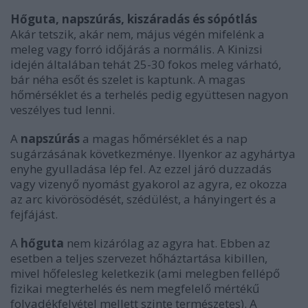
Hőguta, napszúrás, kiszáradás és sópótlás
Akár tetszik, akár nem, május végén mifelénk a
meleg vagy forró időjárás a normális. A Kinizsi
idején általában tehát 25-30 fokos meleg várható,
bár néha esőt és szelet is kaptunk. A magas
hőmérséklet és a terhelés pedig együttesen nagyon
veszélyes tud lenni.
A
napszúrás
a magas hőmérséklet és a nap
sugárzásának következménye. Ilyenkor az agyhártya
enyhe gyulladása lép fel. Az ezzel járó duzzadás
vagy vizenyő nyomást gyakorol az agyra, ez okozza
az arc kivörösödését, szédülést, a hányingert és a
fejfájást.
A
hőguta
nem kizárólag az agyra hat. Ebben az
esetben a teljes szervezet hőháztartása kibillen,
mivel hőfelesleg keletkezik (ami melegben fellépő
fizikai megterhelés és nem megfelelő mértékű
folyadékfelvétel mellett szinte természetes). A