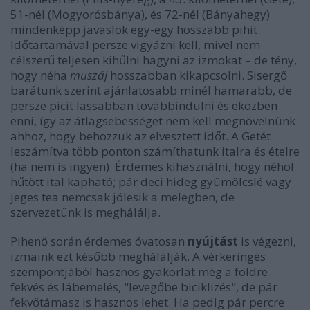
51-nél (Mogyorósbánya), és 72-nél (Bányahegy)
mindenképp javaslok egy-egy hosszabb pihit.
Időtartamával persze vigyázni kell, mivel nem
célszerű teljesen kihűlni hagyni az izmokat – de tény,
hogy néha
muszáj
hosszabban kikapcsolni. Sisergő
barátunk szerint ajánlatosabb minél hamarabb, de
persze picit lassabban továbbindulni és eközben
enni, így az átlagsebességet nem kell megnövelnünk
ahhoz, hogy behozzuk az elvesztett időt. A Getét
leszámítva több ponton számíthatunk italra és ételre
(ha nem is ingyen). Érdemes kihasználni, hogy néhol
hűtött ital kapható; pár deci hideg gyümölcslé vagy
jeges tea nemcsak jólesik a melegben, de
szervezetünk is meghálálja.
Pihenő során érdemes óvatosan
nyújtást
is végezni,
izmaink ezt később meghálálják. A vérkeringés
szempontjából hasznos gyakorlat még a földre
fekvés és lábemelés, "levegőbe biciklizés", de pár
fekvőtámasz is hasznos lehet. Ha pedig pár percre