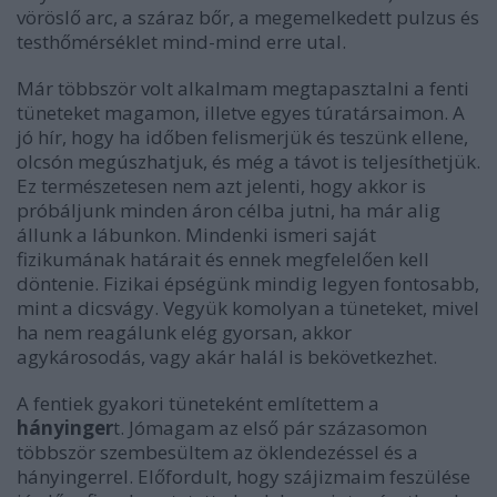
vöröslő arc, a száraz bőr, a megemelkedett pulzus és
testhőmérséklet mind-mind erre utal.
Már többször volt alkalmam megtapasztalni a fenti
tüneteket magamon, illetve egyes túratársaimon. A
jó hír, hogy ha időben felismerjük és teszünk ellene,
olcsón megúszhatjuk, és még a távot is teljesíthetjük.
Ez természetesen nem azt jelenti, hogy akkor is
próbáljunk minden áron célba jutni, ha már alig
állunk a lábunkon. Mindenki ismeri saját
fizikumának határait és ennek megfelelően kell
döntenie. Fizikai épségünk mindig legyen fontosabb,
mint a dicsvágy. Vegyük komolyan a tüneteket, mivel
ha nem reagálunk elég gyorsan, akkor
agykárosodás, vagy akár halál is bekövetkezhet.
A fentiek gyakori tüneteként említettem a
hányinger
t. Jómagam az első pár százasomon
többször szembesültem az öklendezéssel és a
hányingerrel. Előfordult, hogy szájizmaim feszülése