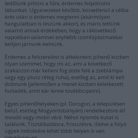
ledőlünk pihizni a fűre, érdemes felpolcolni
lábunkat. Ugyanezeket később, közvetlenül a célba
érés után is érdemes megtenni (akármilyen
hangulatban is leszünk akkor), és máris tettünk
valamit annak érdekében, hogy a rákövetkező
napokban valamivel enyhébb izomfájdalmakkal
kelljen járnunk-kelnünk.
Érdemes a felszerelést is áttekinteni pihenő közben
olyan szemmel, hogy mi az, ami a következő
szakaszon már kelleni fog (este felé a zseblámpa
vagy egy plusz réteg ruha), esetleg az, amit ki kell
dobnunk (jellemzően a menet közben keletkezett
hulladék, amit kár lenne továbbcipelni).
Egyes pihenőhelyeken (pl. Dorogon, a településen
belül, esetleg Mogyorósbányán) rendelkezésre áll
mosdó vagy mobil vécé. Néhol nyomós kutat is
találunk. Tisztálkodásra, frissülésre, illetve a folyó
ügyek intézésére tehát több helyen is van
lehetőségünk.