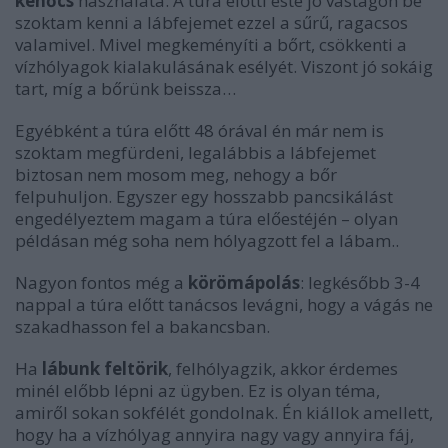
kenőcs
használata. A túra előtti este jó vastagon be
szoktam kenni a lábfejemet ezzel a sűrű, ragacsos
valamivel. Mivel megkeményíti a bőrt, csökkenti a
vízhólyagok kialakulásának esélyét. Viszont jó sokáig
tart, míg a bőrünk beissza…
Egyébként a túra előtt 48 órával én már nem is
szoktam megfürdeni, legalábbis a lábfejemet
biztosan nem mosom meg, nehogy a bőr
felpuhuljon. Egyszer egy hosszabb pancsikálást
engedélyeztem magam a túra előestéjén – olyan
példásan még soha nem hólyagzott fel a lábam..
Nagyon fontos még a
körömápolás
: legkésőbb 3-4
nappal a túra előtt tanácsos levágni, hogy a vágás ne
szakadhasson fel a bakancsban.
Ha
lábunk feltörik
, felhólyagzik, akkor érdemes
minél előbb lépni az ügyben. Ez is olyan téma,
amiről sokan sokfélét gondolnak. Én kiállok amellett,
hogy ha a vízhólyag annyira nagy vagy annyira fáj,