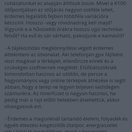
ruházatunkat ez alapján állítsuk össze. Mivel a K100
időpontjában az időjárás nagyon sokféle lehet,
érdemes legalább fejben többféle variációra
készülni. Hosszú- vagy rövidnadrág kell majd?
Vigyünk-e a hűvösebb órákra hosszú ujjú technikai
felsőt? Ha eső és sár várható, pakoljunk-e kamáslit?
- A tájékozódás megkönnyítése végett érdemes
áttekinteni az útvonalat. Aki telefonján gpx fájlként
viszi magával a térképet, ellenőrizze ennek és a
szükséges szoftvernek meglétét. Elsőbálozóknak
kimondottan hasznos az utóbbi, de persze a
hagyományos vagy online térképek átnézése is segít
abban, hogy a terep ne legyen teljesen vadidegen
számunkra. Az itinerfüzet is nagyon hasznos, ha
pedig már a rajt előtti hetekben átvehettük, akkor
olvasgassuk ezt.
- Érdemes a magunknál tartandó élelem, folyadék és
egyéb étkezési kiegészítők (italpor, energiaszelet
stb.) listáját összeállítani, majd a beszerzést