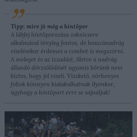
Tipp: mire jó még a hintőpor
A lábfej hintőporozása zoknicsere
alkalmával tényleg fontos, de hosszúnadrág
viselésekor érdemes a combot is megszórni.
A meleget és az izzadást, illetve a nadrág
állandó dörzsölődését ugyanis bőrünk nem
biztos, hogy jól viseli. Viszkető, vörhenyes
foltok könnyen kialakulhatnak ilyenkor,
úgyhogy a hintőport erre se sajnáljuk!