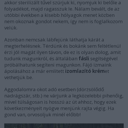
akkor sterilizált tűvel szúrjuk ki, nyomjuk ki belőle a
folyadékot, majd ragasszuk le. Nálam bevált, de az
utóbbi években a kisebb hólyagok menet közben
nem okoznak gondot nekem, így nem is foglalkozom
velük.
Azonban nemcsak lábfejünk láthatja kárát a
megterhelésnek. Térdünk és bokánk sem feltétlenül
érzi jól magát ilyen távon, de ez is olyan dolog, amit
tudunk magunkról, és általában
fásli
segítségével
próbálhatunk segíteni magunkon. Fájó izmaink
ápolásához a már említett
izomlazító krém
et
vethetjük be.
Aggodalomra okot adó esetben (dörzsölődő
nadrágszár, stb.) ne várjunk a legközelebbi pihenőig,
mivel túlságosan is hosszú az út ahhoz, hogy ezek
következményeit nyögve menjünk rajta végig. Ha
gond van, orvosoljuk minél előbb!