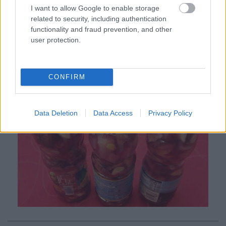
(vagy bármilyen gyümölcslével). Így
I want to allow Google to enable storage
related to security, including authentication
egyszerre lehet enni és inni, ráadásul
functionality and fraud prevention, and other
valami nagyon finomat és frissítőt. Nagyon
user protection.
jól bevált, pláne, ha előzőleg jól behűtöttem
otthon.
CONFIRM
Data Deletion
Data Access
Privacy Policy