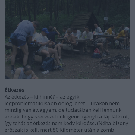
Étkezés
Az étkezés – ki hinné? – az egyik
legproblematikusabb dolog lehet. Túrákon nem
mindig van étvágyam, de tudatában kell lennünk
annak, hogy szervezetünk igenis igényli a táplálékot,
így tehát az étkezés nem kedv kérdése. (Néha bizony
erőszak is kell, mert 80 kilométer után a zombi