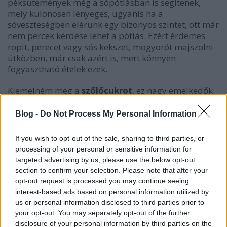
péksütemények még a sópótlásban is segítenek,
mely különösen lényeges, ugyanis ha a
sóveszteségben elérünk egy bizonyos szintet, ott már
nem percek kérdése lehet a pótlás. Ezért érdemes
ropit, perecet vagy sós kekszet, mogyorót majszolni
útközben, már csak azért is, mert könnyen
fogyasztható ételek ezek.
Kiemelném még a
szőlőcukrot
, ez nagy emelkedők
előtt csodákat tud tenni, de többen is állítják, hogy
fél zacskó után már csömörük van tőle, arról nem is
Blog -
Do Not Process My Personal Information
beszélve, hogy elég sok folyadék kell a leöblítéséhez,
és a keményebb szőlőcukor szétharapdálása 50
If you wish to opt-out of the sale, sharing to third parties, or
kilométer megtétele után néha őrjítően fárasztó…
processing of your personal or sensitive information for
Vésztartalékként viszont tényleg jól jön. Hasonló
targeted advertising by us, please use the below opt-out
jellegű, de könnyebben fogyasztható típus az
section to confirm your selection. Please note that after your
energiazselé, illetve az energiashot
, melyeket
opt-out request is processed you may continue seeing
általában zárható kupakos zacskóban vagy
interest-based ads based on personal information utilized by
ampullában adnak. Íze nem mindig kellemes, de
us or personal information disclosed to third parties prior to
mivel kicsi és kis tömegű kiegészítőkről van szó,
your opt-out. You may separately opt-out of the further
hordozni is könnyebb őket, viszont utána öblítsük le
disclosure of your personal information by third parties on the