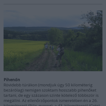
Pihenőn
Rövidebb túrákon (mondjuk úgy 50 kilométerig
bezárólag) nemigen szoktam hosszabb pihenőket
tartani, de egy százason szinte kötelező többször is
megállni. Az ellenőrzőpontok ismeretében én a 26.
kilométernél (Pilis-nyereg), a 43. kilométernél (Gete),