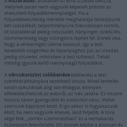
A
kiszáradás
t általában az erős izzadás okozza,
melynek során nem vagyunk képesek pótolni az
elveszített folyadékmennyiséget. Ha a
folyadékveszteség mértéke meghaladja testsúlyunk
két százalékát, teljesítményünk fokozatosan romlik,
öt százaléknál pedig rosszullét, hányinger, szédülés,
izommerevség vagy izomgörcs léphet fel. Ennek oka,
hogy a vérkeringés üteme lelassul, így a test
kevesebb oxigénhez és tápanyaghoz jut, az izzadás
pedig szünetel, miközben a test túlhevül. Tehát
mindig igyunk kellő mennyiségű folyadékot.
A
vércukorszint csökkenése
(eléhezés) a test
szénhidráthiányára vezethető vissza. Mivel terhelés
során sokunknak alig van étvágya, könnyen
elfeledkezhetünk az evésről, az ivás javára. Ez viszont
hosszú távon gyengülést és szédülést okoz, illetve
szemünk káprázni kezd. Ergo akkor is fogyasszunk
ételt, ha nem vagyunk éhesek, lásd feljebb. A túra
vége felé, „zombi-üzemmódban” ez a nemakarás
különösen felerősödik. (Itt jönnek képbe a gyorsan és