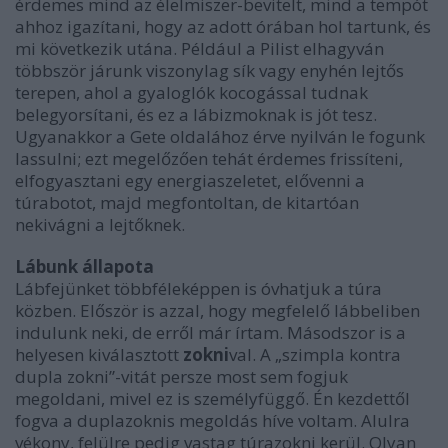
érdemes mind az élelmiszer-bevitelt, mind a tempót
ahhoz igazítani, hogy az adott órában hol tartunk, és
mi következik utána. Például a Pilist elhagyván
többször járunk viszonylag sík vagy enyhén lejtős
terepen, ahol a gyaloglók kocogással tudnak
belegyorsítani, és ez a lábizmoknak is jót tesz.
Ugyanakkor a Gete oldalához érve nyilván le fogunk
lassulni; ezt megelőzően tehát érdemes frissíteni,
elfogyasztani egy energiaszeletet, elővenni a
túrabotot, majd megfontoltan, de kitartóan
nekivágni a lejtőknek.
Lábunk állapota
Lábfejünket többféleképpen is óvhatjuk a túra
közben. Először is azzal, hogy megfelelő lábbeliben
indulunk neki, de erről már írtam. Másodszor is a
helyesen kiválasztott
zokni
val. A „szimpla kontra
dupla zokni”-vitát persze most sem fogjuk
megoldani, mivel ez is személyfüggő. Én kezdettől
fogva a duplazoknis megoldás híve voltam. Alulra
vékony, felülre pedig vastag túrazokni kerül. Olyan