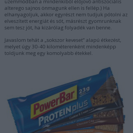
üzemmódban a mindenkiből előjövő antiszociális
alterego sajnos önmagunk ellen is fellép.) Ha
elhanyagoljuk, akkor egyrészt nem tudjuk pótolni az
elveszített energiát és sót, másrészt gyomrunknak
sem tesz jót, ha kizárólag folyadék van benne.
Javaslom tehát a „sokszor keveset” alapú étkezést,
melyet úgy 30-40 kilométerenként mindenképp
toldjunk meg egy komolyabb étekkel.