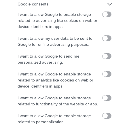
Google consents
I want to allow Google to enable storage
related to advertising like cookies on web or
device identifiers in apps.
Tipp: gyümölcskoktél – ha unod a banánt
I want to allow my user data to be sent to
Eredeti formájában többféle gyümölcsöt is
Google for online advertising purposes.
szoktunk fogyasztani a túrák alatt. Élvezeti
értékük azonban növelhető is némi
I want to allow Google to send me
personalized advertising.
furfanggal. Egy ízben látomásom támadt és
rájöttem, hogy lehetne megalkotni egy
I want to allow Google to enable storage
olyan keveréket, ami egyszerre ital és étel,
related to analytics like cookies on web or
közben pedig ízével is feldob. Egy nagyobb
device identifiers in apps.
szájjal ellátott félliteres palackba (a Cappy
I want to allow Google to enable storage
gyümölcsléé ilyen) odahaza apróra vágott
related to functionality of the website or app.
gyümölcsöt – narancsot, banánt, barackot,
I want to allow Google to enable storage
epret, meggyet, ananászt – teszek és csurig
related to personalization.
töltöm a konzervből származó ananászlével