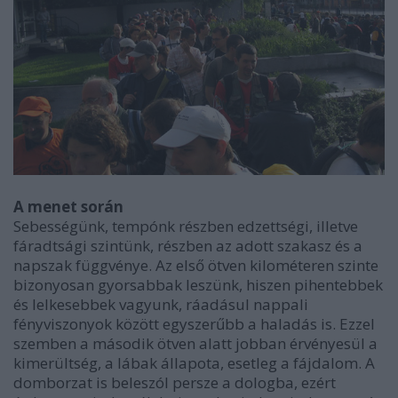
A menet során
Sebességünk, tempónk részben edzettségi, illetve
fáradtsági szintünk, részben az adott szakasz és a
napszak függvénye. Az első ötven kilométeren szinte
bizonyosan gyorsabbak leszünk, hiszen pihentebbek
és lelkesebbek vagyunk, ráadásul nappali
fényviszonyok között egyszerűbb a haladás is. Ezzel
szemben a második ötven alatt jobban érvényesül a
kimerültség, a lábak állapota, esetleg a fájdalom. A
domborzat is beleszól persze a dologba, ezért