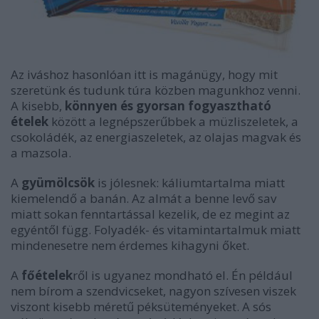
Az iváshoz hasonlóan itt is magánügy, hogy mit
szeretünk és tudunk túra közben magunkhoz venni.
A kisebb,
könnyen és gyorsan fogyasztható
ételek
között a legnépszerűbbek a müzliszeletek, a
csokoládék, az energiaszeletek, az olajas magvak és
a mazsola.
A
gyümölcsök
is jólesnek: káliumtartalma miatt
kiemelendő a banán. Az almát a benne levő sav
miatt sokan fenntartással kezelik, de ez megint az
egyéntől függ. Folyadék- és vitamintartalmuk miatt
mindenesetre nem érdemes kihagyni őket.
A
főételek
ről is ugyanez mondható el. Én például
nem bírom a szendvicseket, nagyon szívesen viszek
viszont kisebb méretű péksüteményeket. A sós