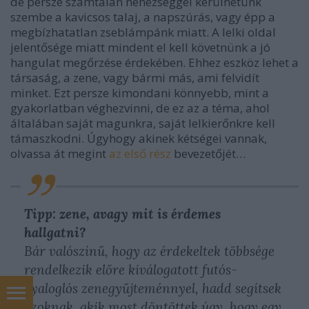
de persze számtalan nehézséggel kerülhetünk
szembe a kavicsos talaj, a napszúrás, vagy épp a
megbízhatatlan zseblámpánk miatt. A lelki oldal
jelentősége miatt mindent el kell követnünk a jó
hangulat megőrzése érdekében. Ehhez eszköz lehet a
társaság, a zene, vagy bármi más, ami felvidít
minket. Ezt persze kimondani könnyebb, mint a
gyakorlatban véghezvinni, de ez az a téma, ahol
általában saját magunkra, saját lelkierőnkre kell
támaszkodni. Úgyhogy akinek kétségei vannak,
olvassa át megint
az első rész
bevezetőjét…
Tipp: zene, avagy mit is érdemes
hallgatni?
Bár valószínű, hogy az érdekeltek többsége
rendelkezik előre kiválogatott futós-
gyaloglós zenegyűjteménnyel, hadd segítsek
azoknak, akik most döntöttek úgy, hogy egy