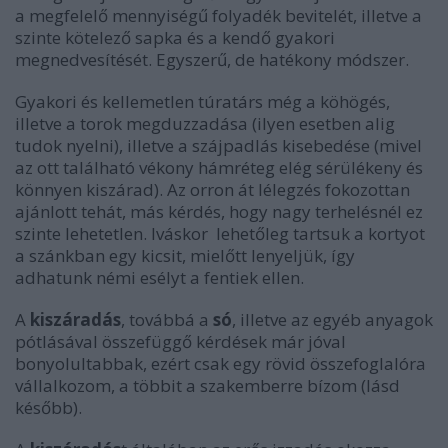
a megfelelő mennyiségű folyadék bevitelét, illetve a
szinte kötelező sapka és a kendő gyakori
megnedvesítését. Egyszerű, de hatékony módszer.
Gyakori és kellemetlen túratárs még a köhögés,
illetve a torok megduzzadása (ilyen esetben alig
tudok nyelni), illetve a szájpadlás kisebedése (mivel
az ott található vékony hámréteg elég sérülékeny és
könnyen kiszárad). Az orron át lélegzés fokozottan
ajánlott tehát, más kérdés, hogy nagy terhelésnél ez
szinte lehetetlen. Iváskor lehetőleg tartsuk a kortyot
a szánkban egy kicsit, mielőtt lenyeljük, így
adhatunk némi esélyt a fentiek ellen.
A
kiszáradás
, továbbá a
só
, illetve az egyéb anyagok
pótlásával összefüggő kérdések már jóval
bonyolultabbak, ezért csak egy rövid összefoglalóra
vállalkozom, a többit a szakemberre bízom (lásd
később).