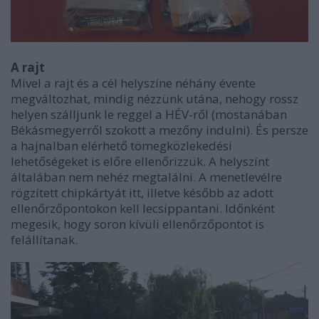
A rajt
Mivel a rajt és a cél helyszíne néhány évente
megváltozhat, mindig nézzünk utána, nehogy rossz
helyen szálljunk le reggel a HÉV-ről (mostanában
Békásmegyerről szokott a mezőny indulni). És persze
a hajnalban elérhető tömegközlekedési
lehetőségeket is előre ellenőrizzük. A helyszínt
általában nem nehéz megtalálni. A menetlevélre
rögzített chipkártyát itt, illetve később az adott
ellenőrzőpontokon kell lecsippantani. Időnként
megesik, hogy soron kívüli ellenőrzőpontot is
felállítanak.