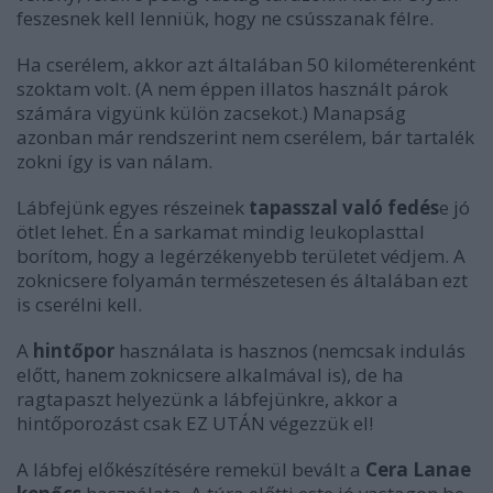
feszesnek kell lenniük, hogy ne csússzanak félre.
Ha cserélem, akkor azt általában 50 kilométerenként
szoktam volt. (A nem éppen illatos használt párok
számára vigyünk külön zacsekot.) Manapság
azonban már rendszerint nem cserélem, bár tartalék
zokni így is van nálam.
Lábfejünk egyes részeinek
tapasszal való fedés
e jó
ötlet lehet. Én a sarkamat mindig leukoplasttal
borítom, hogy a legérzékenyebb területet védjem. A
zoknicsere folyamán természetesen és általában ezt
is cserélni kell.
A
hintőpor
használata is hasznos (nemcsak indulás
előtt, hanem zoknicsere alkalmával is), de ha
ragtapaszt helyezünk a lábfejünkre, akkor a
hintőporozást csak EZ UTÁN végezzük el!
A lábfej előkészítésére remekül bevált a
Cera Lanae