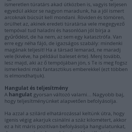
ismeretlen túratárs akad útközben is, vagyis teljesen
egyedül akkor se nagyon maradunk, ha a jól ismert
arcoknak búcsút kell mondani. Röviden és tömören,
örülhet az, akinek eredeti túratársa vele megegyező
tempóval tud haladni és hasonlóan jól bírja a
gyűrődést, de ha nem, az sem egy katasztrófa. Van
erre egy néha fájó, de igazságos szabály: mindenki
magának teljesít! Ha a társad lemarad, ne maradj
vele (kivéve, ha például baleset érte). Menj tovább,
lesz majd, aki az ő tempójában jön, s Te is meg fogsz
ismerkedni más fantasztikus emberekkel (ezt többen
is elmondhatjuk).
Hangulat és teljesítmény
A
hangulat
gyorsan változó valami… Nagyobb baj,
hogy teljesítményünket alapvetően befolyásolja.
Ha azzal a szilárd elhatározással keltünk útra, hogy
igenis végig akarjuk csinálni a száz kilométert, akkor
ez a hit máris pozitívan befolyásolja hangulatunkat,