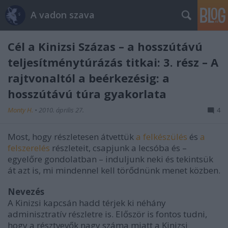
A vadon szava
Cél a Kinizsi Százas – a hosszútávú
teljesítménytúrázás titkai: 3. rész – A
rajtvonaltól a beérkezésig: a
hosszútávú túra gyakorlata
Monty H.
•
2010. április 27.
4
Most, hogy részletesen átvettük
a felkészülés
és
a
felszerelés
részleteit, csapjunk a lecsóba és –
egyelőre gondolatban – induljunk neki és tekintsük
át azt is, mi mindennel kell törődnünk menet közben.
Nevezés
A Kinizsi kapcsán hadd térjek ki néhány
adminisztratív részletre is. Először is fontos tudni,
hogy a résztvevők nagy száma miatt a Kinizsi