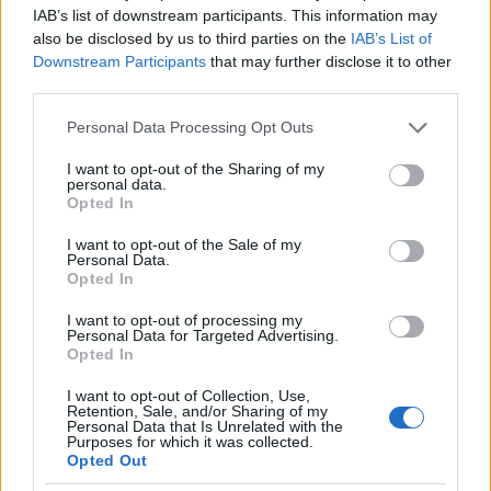
őket folyadékkal. Ezekből is sokféle létezik, úgyhogy
IAB’s list of downstream participants. This information may
also be disclosed by us to third parties on the
IAB’s List of
lehet válogatni.
Downstream Participants
that may further disclose it to other
third parties.
Étterem, büfé vagy komolyabb ellenőrzőpont mellett
megállva a
meleg étel
sem akadály. Személy szerint
Please note that this website/app uses one or more Google
Personal Data Processing Opt Outs
ma már kiállok a levesek mellett. 50 és 70
services and may gather and store information including but
kilométernél, ha lehet, eszem ilyesmit, rendszerint
not limited to your visit or usage behaviour. You may click to
I want to opt-out of the Sharing of my
zöldséglevest vagy gulyást, babgulyást. Folyadék- és
personal data.
grant or deny consent to Google and its third-party tags to
Opted In
sópótlásra nagyon jó, illetve jellege miatt fáradtan is
use your data for below specified purposes in below Google
könnyű fogyasztani.
consent section.
I want to opt-out of the Sale of my
Personal Data.
Opted In
I want to opt-out of processing my
Personal Data for Targeted Advertising.
Opted In
I want to opt-out of Collection, Use,
Retention, Sale, and/or Sharing of my
Personal Data that Is Unrelated with the
Purposes for which it was collected.
Opted Out