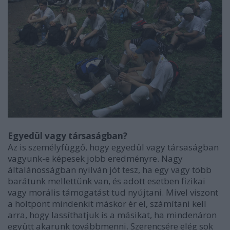
Egyedül vagy társaságban?
Az is személyfüggő, hogy egyedül vagy társaságban
vagyunk-e képesek jobb eredményre. Nagy
általánosságban nyilván jót tesz, ha egy vagy több
barátunk mellettünk van, és adott esetben fizikai
vagy morális támogatást tud nyújtani. Mivel viszont
a holtpont mindenkit máskor ér el, számítani kell
arra, hogy lassíthatjuk is a másikat, ha mindenáron
együtt akarunk továbbmenni. Szerencsére elég sok