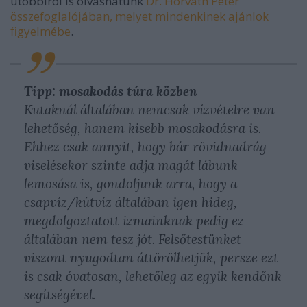
utóbbiról is olvashatunk
Dr. Horváth Péter
összefoglalójában, melyet mindenkinek ajánlok
figyelmébe
.
Tipp: mosakodás túra közben
Kutaknál általában nemcsak vízvételre van
lehetőség, hanem kisebb mosakodásra is.
Ehhez csak annyit, hogy bár rövidnadrág
viselésekor szinte adja magát lábunk
lemosása is, gondoljunk arra, hogy a
csapvíz/kútvíz általában igen hideg,
megdolgoztatott izmainknak pedig ez
általában nem tesz jót. Felsőtestünket
viszont nyugodtan áttörölhetjük, persze ezt
is csak óvatosan, lehetőleg az egyik kendőnk
segítségével.