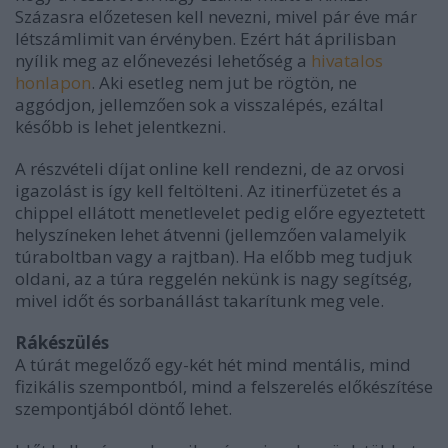
Százasra előzetesen kell nevezni, mivel pár éve már
létszámlimit van érvényben. Ezért hát áprilisban
nyílik meg az előnevezési lehetőség a
hivatalos
honlapon
. Aki esetleg nem jut be rögtön, ne
aggódjon, jellemzően sok a visszalépés, ezáltal
később is lehet jelentkezni.
A részvételi díjat online kell rendezni, de az orvosi
igazolást is így kell feltölteni. Az itinerfüzetet és a
chippel ellátott menetlevelet pedig előre egyeztetett
helyszíneken lehet átvenni (jellemzően valamelyik
túraboltban vagy a rajtban). Ha előbb meg tudjuk
oldani, az a túra reggelén nekünk is nagy segítség,
mivel időt és sorbanállást takarítunk meg vele.
Rákészülés
A túrát megelőző egy-két hét mind mentális, mind
fizikális szempontból, mind a felszerelés előkészítése
szempontjából döntő lehet.