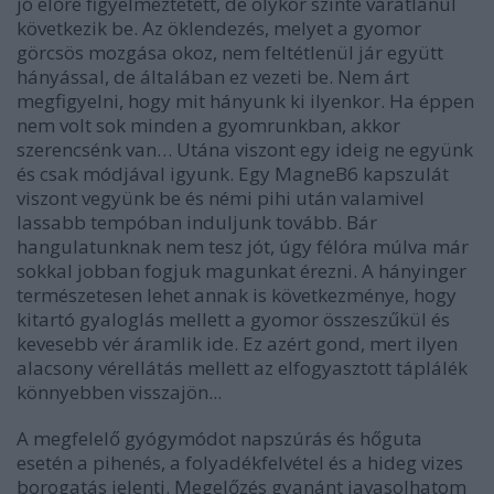
jó előre figyelmeztetett, de olykor szinte váratlanul
következik be. Az öklendezés, melyet a gyomor
görcsös mozgása okoz, nem feltétlenül jár együtt
hányással, de általában ez vezeti be. Nem árt
megfigyelni, hogy mit hányunk ki ilyenkor. Ha éppen
nem volt sok minden a gyomrunkban, akkor
szerencsénk van… Utána viszont egy ideig ne együnk
és csak módjával igyunk. Egy MagneB6 kapszulát
viszont vegyünk be és némi pihi után valamivel
lassabb tempóban induljunk tovább. Bár
hangulatunknak nem tesz jót, úgy félóra múlva már
sokkal jobban fogjuk magunkat érezni. A hányinger
természetesen lehet annak is következménye, hogy
kitartó gyaloglás mellett a gyomor összeszűkül és
kevesebb vér áramlik ide. Ez azért gond, mert ilyen
alacsony vérellátás mellett az elfogyasztott táplálék
könnyebben visszajön...
A megfelelő gyógymódot napszúrás és hőguta
esetén a pihenés, a folyadékfelvétel és a hideg vizes
borogatás jelenti. Megelőzés gyanánt javasolhatom