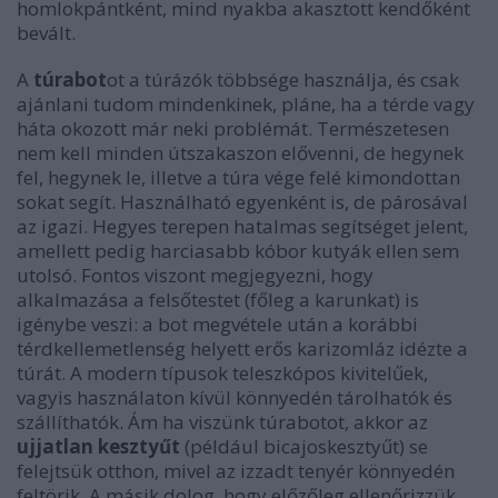
homlokpántként, mind nyakba akasztott kendőként
bevált.
A
túrabot
ot a túrázók többsége használja, és csak
ajánlani tudom mindenkinek, pláne, ha a térde vagy
háta okozott már neki problémát. Természetesen
nem kell minden útszakaszon elővenni, de hegynek
fel, hegynek le, illetve a túra vége felé kimondottan
sokat segít. Használható egyenként is, de párosával
az igazi. Hegyes terepen hatalmas segítséget jelent,
amellett pedig harciasabb kóbor kutyák ellen sem
utolsó. Fontos viszont megjegyezni, hogy
alkalmazása a felsőtestet (főleg a karunkat) is
igénybe veszi: a bot megvétele után a korábbi
térdkellemetlenség helyett erős karizomláz idézte a
túrát. A modern típusok teleszkópos kivitelűek,
vagyis használaton kívül könnyedén tárolhatók és
szállíthatók. Ám ha viszünk túrabotot, akkor az
ujjatlan kesztyűt
(például bicajoskesztyűt) se
felejtsük otthon, mivel az izzadt tenyér könnyedén
feltörik. A másik dolog, hogy előzőleg ellenőrizzük,