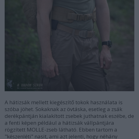
A hátizsák mellett kiegészítő tokok használata is
szóba jöhet. Sokaknak az övtáska, esetleg a zsák
derékpántján kialakított zsebek juthatnak eszébe, de
a fenti képen például a hátizsák vállpántjára
rögzített MOLLE-zseb látható. Ebben tartom a
"készenléti" nasit, ami azt jelenti, hogy néhány