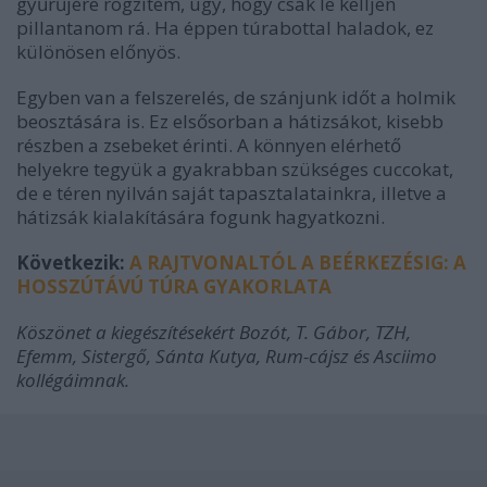
gyűrűjére rögzítem, úgy, hogy csak le kelljen
pillantanom rá. Ha éppen túrabottal haladok, ez
különösen előnyös.
Egyben van a felszerelés, de szánjunk időt a holmik
beosztására is. Ez elsősorban a hátizsákot, kisebb
részben a zsebeket érinti. A könnyen elérhető
helyekre tegyük a gyakrabban szükséges cuccokat,
de e téren nyilván saját tapasztalatainkra, illetve a
hátizsák kialakítására fogunk hagyatkozni.
Következik:
A RAJTVONALTÓL A BEÉRKEZÉSIG: A
HOSSZÚTÁVÚ TÚRA GYAKORLATA
Köszönet a kiegészítésekért Bozót, T. Gábor, TZH,
Efemm, Sistergő, Sánta Kutya, Rum-cájsz és Asciimo
kollégáimnak.