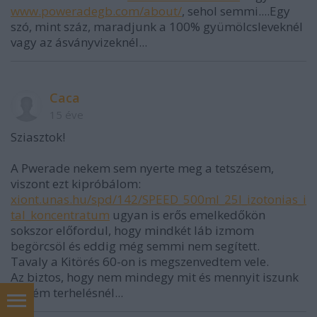
www.poweradegb.com/about/
, sehol semmi....Egy
szó, mint száz, maradjunk a 100% gyümölcsleveknél
vagy az ásványvizeknél...
Caca
15 éve
Sziasztok!
A Pwerade nekem sem nyerte meg a tetszésem,
viszont ezt kipróbálom:
xiont.unas.hu/spd/142/SPEED_500ml_25l_izotonias_i
tal_koncentratum
ugyan is erős emelkedőkön
sokszor előfordul, hogy mindkét láb izmom
begörcsöl és eddig még semmi nem segített.
Tavaly a Kitörés 60-on is megszenvedtem vele.
Az biztos, hogy nem mindegy mit és mennyit iszunk
extrém terhelésnél...