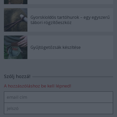
Gyorskioldós tartóhurok – egy egyszerű
tábori rögzítőeszköz
Gyűjtögetőzsák készítése
Szólj hozzá!
A hozzászóláshoz be kell lépned!