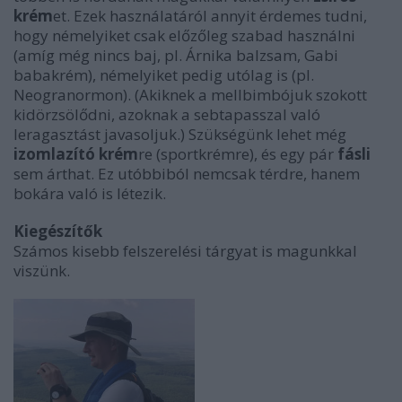
krém
et. Ezek használatáról annyit érdemes tudni,
hogy némelyiket csak előzőleg szabad használni
(amíg még nincs baj, pl. Árnika balzsam, Gabi
babakrém), némelyiket pedig utólag is (pl.
Neogranormon). (Akiknek a mellbimbójuk szokott
kidörzsölődni, azoknak a sebtapasszal való
leragasztást javasoljuk.) Szükségünk lehet még
izomlazító krém
re (sportkrémre), és egy pár
fásli
sem árthat. Ez utóbbiból nemcsak térdre, hanem
bokára való is létezik.
Kiegészítők
Számos kisebb felszerelési tárgyat is magunkkal
viszünk.