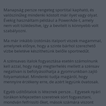
Manapság persze rengeteg sportital kapható, és
valószínűleg mindenki kóstolt már ilyet vagy olyat.
Évekig használtam például a PowerAde-t, amely
nem volt túlédesítve, így a bevitelt is könnyebb volt
szabályozni.
Ma már inkább izotóniás italport viszek magammal,
amelynek előnye, hogy a szinte bárhol szerezhető
vízbe beletéve készíthetünk belőle sportnedűt.
A szénsavas italok fogyasztása esetén számolnunk
kell azzal, hogy nagy megterhelés mellett a szénsav
negatívan is befolyásolhatja a gyomrunkban zajló
folyamatokat. Mindenki tudja magáról, hogy
mennyire érzékeny erre, de azért legyünk óvatosak.
Egyéb üdítőitalok is léteznek persze… Egyesek nyári
túrákon kifejezetten szeretnek sört fogyasztani,
mondván felfrissíti őket, mások számára viszont