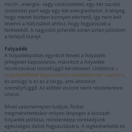
müzli-, energia- vagy csokiszeletet, egy-két zacskó
izotóniást port vagy egy-két energiashotot. A lényeg,
hogy menet közben könnyen elérhető, így nem kell
levenni a hátizsákot ahhoz, hogy fogyasszak a
fentiekből. A nagyobb pihenők során aztán pótolom
a fellépő hiányt.
Folyadék
A folyadékpótlás egyrészt felveti a folyadék
jellegével kapcsolatos, másrészt a folyadék
hordozásával összefüggő kérdéseket. Utóbbira
a
vizestömlőkkel kapcsolatos cikkekben már utaltam
,
és amúgy is ez az a tárgy, ami abszolút
személyfüggő. Az előbbi viszont némi részletezésre
szorul.
Mivel valamennyien tudjuk, fizikai
megmérettetéskor milyen lényeges a kiizzadt
folyadék pótlása, mindenképp törekedjünk
egészséges italok fogyasztására. A legkedveltebb és