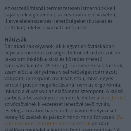
Az összeállításnál természetesen ismernünk kell
saját szükségleteinket, az útvonalra eső vízvételi,
illetve élelemszerzési lehetőségeket (kutakat és
boltokat), illetve a várható időjárást.
Hátizsák
Bár akadnak olyanok, akik egyetlen övtáskában
képesek minden szükséges holmit elraktározni, én
javaslom inkább a kicsi és közepes méretű
hátizsákokat (25–45 literig). Természetesen tartsuk
szem előtt a kényelmes viselhetőséget (párnázott
vállpánt, derékpánt, mellcsat, stb.), mivel egyes
városi típusok megalkotásánál nem az ergonómia,
inkább a divat volt az elsődleges szempont. A külső
zsebek, a beszabályozó zsinórok, illetve a
vizestömlő
szívócsövének kivezetését lehetővé tevő nyílás,
esetleg a túrabot használaton kívüli elhelyezését
könnyítő zsebek és pántok mind-mind fontosak. (
Az
általunk bemutatott Rush24 hátizsák
például
kiválóan megfelel a legtöbb fenti szempontnak.) A