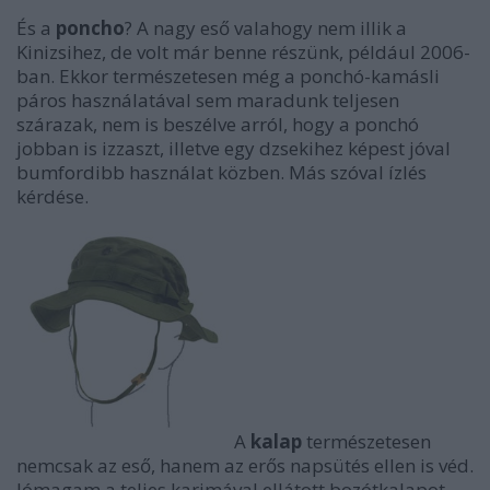
És a
poncho
? A nagy eső valahogy nem illik a
Kinizsihez, de volt már benne részünk, például 2006-
ban. Ekkor természetesen még a ponchó-kamásli
páros használatával sem maradunk teljesen
szárazak, nem is beszélve arról, hogy a ponchó
jobban is izzaszt, illetve egy dzsekihez képest jóval
bumfordibb használat közben. Más szóval ízlés
kérdése.
A
kalap
természetesen
nemcsak az eső, hanem az erős napsütés ellen is véd.
Jómagam a teljes karimával ellátott bozótkalapot