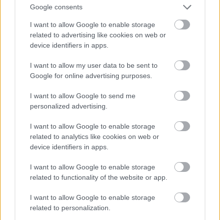
Google consents
kapható, géltartalmú sportbetét nálam kiválóan
bevált, és ma már mindegyik cipőmben és
I want to allow Google to enable storage
bakancsomban ilyet használok.
related to advertising like cookies on web or
device identifiers in apps.
Egészségügyi csomag
Semmiképpen se hagyjuk otthon! Nem kell persze
I want to allow my user data to be sent to
holmi hatalmas elsősegély-ládára gondolni. A
Google for online advertising purposes.
túraüzletekben is kapható, kis méretű tok éppen
elegendő nagyságú, ha ésszel pakoljuk meg.
I want to allow Google to send me
personalized advertising.
I want to allow Google to enable storage
related to analytics like cookies on web or
device identifiers in apps.
I want to allow Google to enable storage
related to functionality of the website or app.
Először is legyen nálunk
többféle alakú és méretű
ragtapasz
. (Ha van hely,
I want to allow Google to enable storage
akkor végtelenített tapaszt is vigyünk magunkkal.)
related to personalization.
Kis mennyiségű
kötszer
és
Betadine
is jól jöhet. A