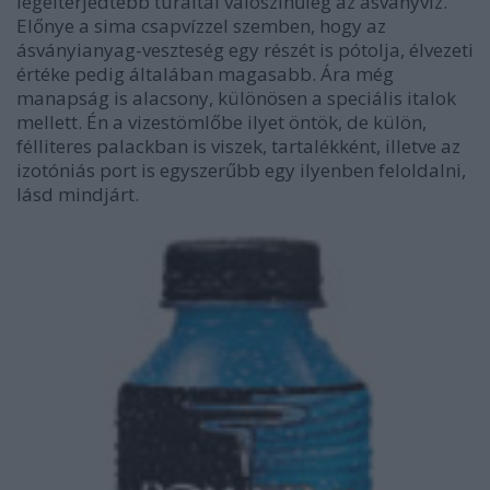
legelterjedtebb túraital valószínűleg az ásványvíz.
Előnye a sima csapvízzel szemben, hogy az
ásványianyag-veszteség egy részét is pótolja, élvezeti
értéke pedig általában magasabb. Ára még
manapság is alacsony, különösen a speciális italok
mellett. Én a vizestömlőbe ilyet öntök, de külön,
félliteres palackban is viszek, tartalékként, illetve az
izotóniás port is egyszerűbb egy ilyenben feloldalni,
lásd mindjárt.