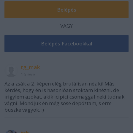
VAGY
tg_mak
16 éve
Az a zsák a 2. képen elég brutálisan néz ki! Más
kérdés, hogy én is hasonlóan szoktam kinézni, de
irigylem azokat, akik icipici csomaggal neki tudnak
vágni. Mondjuk én még sose depóztam, s erre
büszke vagyok. :)