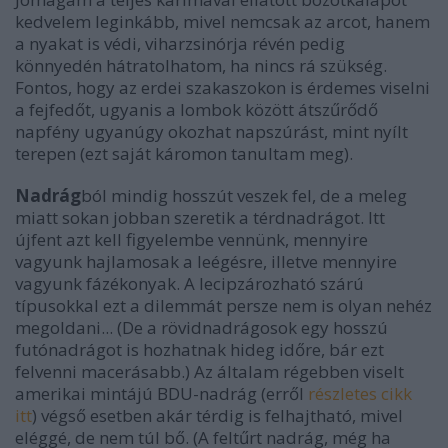
kedvelem leginkább, mivel nemcsak az arcot, hanem
a nyakat is védi, viharzsinórja révén pedig
könnyedén hátratolhatom, ha nincs rá szükség.
Fontos, hogy az erdei szakaszokon is érdemes viselni
a fejfedőt, ugyanis a lombok között átszűrődő
napfény ugyanúgy okozhat napszúrást, mint nyílt
terepen (ezt saját káromon tanultam meg).
Nadrág
ból mindig hosszút veszek fel, de a meleg
miatt sokan jobban szeretik a térdnadrágot. Itt
újfent azt kell figyelembe vennünk, mennyire
vagyunk hajlamosak a leégésre, illetve mennyire
vagyunk fázékonyak. A lecipzározható szárú
típusokkal ezt a dilemmát persze nem is olyan nehéz
megoldani... (De a rövidnadrágosok egy hosszú
futónadrágot is hozhatnak hideg időre, bár ezt
felvenni macerásabb.) Az általam régebben viselt
amerikai mintájú BDU-nadrág (erről
részletes cikk
itt
) végső esetben akár térdig is felhajtható, mivel
eléggé, de nem túl bő. (A feltűrt nadrág, még ha