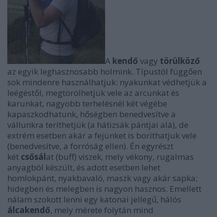
A
kendő
vagy
törülköző
az egyik leghasznosabb holmink. Típustól függően
sok mindenre használhatjuk: nyakunkat védhetjük a
leégéstől, megtörölhetjük vele az arcunkat és
karunkat, nagyobb terhelésnél két végébe
kapaszkodhatunk, hőségben benedvesítve a
vállunkra teríthetjük (a hátizsák pántjai alá), de
extrém esetben akár a fejünket is boríthatjuk vele
(benedvesítve, a forróság ellen). Én egyrészt
két
csősál
at (buff) viszek, mely vékony, rugalmas
anyagból készült, és adott esetben lehet
homlokpánt, nyakbavaló, maszk vagy akár sapka;
hidegben és melegben is nagyon hasznos. Emellett
nálam szokott lenni egy katonai jellegű, hálós
álcakendő
, mely mérete folytán mind