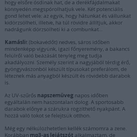
hogy elsőre ósdinak hat, de a derékfájdalmakat
könnyedén megspórolhatjuk vele. Két potenciális
gond lehet vele: az egyik, hogy hátunkat és vállunkat
kidörzsölheti, illetve, ha túl rövidre állítjuk, akkor
nadrágunk dörzsölheti ki a combunkat...
Kamásli
t (bokavédőt) nedves, sáros időben
mindenképp vigyünk, igazi főnyeremény, a bakancs
felülről való beázását tényleg meg tudja
akadályozni. Személy szerint a nagyjából térdig érő,
gyöngyvászonból készült típusokat preferálom, de
léteznek más anyagból készült és rövidebb darabok
is.
Az UV-szűrős
napszemüveg
napos időben
egyáltalán nem haszontalan dolog. A sportosabb
darabok előnye a szárukra rögzíthető nyakpánt. A
hozzá való tokot se felejtsük otthon.
Még egy nélkülözhetetlen kellék számomra a zene.
Korábban
mp3-as lejátszót
alkalmaztam, de