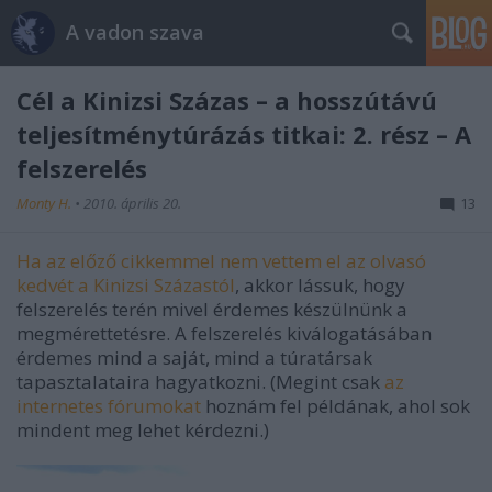
A vadon szava
Cél a Kinizsi Százas – a hosszútávú
teljesítménytúrázás titkai: 2. rész – A
felszerelés
Monty H.
•
2010. április 20.
13
Ha az előző cikkemmel nem vettem el az olvasó
kedvét a Kinizsi Százastól
, akkor lássuk, hogy
felszerelés terén mivel érdemes készülnünk a
megmérettetésre. A felszerelés kiválogatásában
érdemes mind a saját, mind a túratársak
tapasztalataira hagyatkozni. (Megint csak
az
internetes fórumokat
hoznám fel példának, ahol sok
mindent meg lehet kérdezni.)