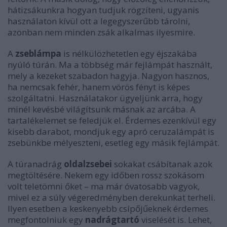
hátizsákunkra hogyan tudjuk rögzíteni, ugyanis
használaton kívül ott a legegyszerűbb tárolni,
azonban nem minden zsák alkalmas ilyesmire.
A
zseblámpa
is nélkülözhetetlen egy éjszakába
nyúló túrán. Ma a többség már fejlámpát használt,
mely a kezeket szabadon hagyja. Nagyon hasznos,
ha nemcsak fehér, hanem vörös fényt is képes
szolgáltatni. Használatakor ügyeljünk arra, hogy
minél kevésbé világítsunk másnak az arcába. A
tartalékelemet se feledjük el. Érdemes ezenkívül egy
kisebb darabot, mondjuk egy apró ceruzalámpát is
zsebünkbe mélyeszteni, esetleg egy másik fejlámpát.
A túranadrág
oldalzsebei
sokakat csábítanak azok
megtöltésére. Nekem egy időben rossz szokásom
volt teletömni őket – ma már óvatosabb vagyok,
mivel ez a súly végeredményben derekunkat terheli.
Ilyen esetben a keskenyebb csípőjűeknek érdemes
megfontolniuk egy
nadrágtartó
viselését is. Lehet,