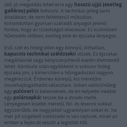
idő, jó megoldás lehet erre egy
hosszú ujjú (esetleg
galléros) pólót
felhúzni. A technikai jelleg (ami
általában, de nem feltétlenül műszálas,
kimondottan gyorsan száradó anyagot jelent)
fontos, hogy az izzadságot elvezesse. Ez különösen
hűvösebb időben, esetleg este és éjszaka lényeges.
Eső, szél és hideg ellen egy könnyű, vízhatlan,
kapucnis technikai széldzseki
t viszek. Ez éjszakai
megállásnál vagy kényszerpihenő esetén életmentő
lehet. Kánikula után egyébként is sokszor hideg
éjszaka jön, s kimerülten a hőingadozást nagyon
megérezzük. Érdemes könnyű, kis méretűre
összehajtogathatót választani. Sokan valószínűleg
egy
pulóvert
is betennének, de én helyette inkább
egy
polársapká
t teszek be a dzseki mellé.
Lényegesen kisebb méretű, fel- és levenni sokkal
egyszerűbb, de nagyjából ugyanolyan sokat ér, ha
már jól szigetelő széldzseki is van rajtunk, mivel az
ember a fején át veszíti a legtöbb hőt.