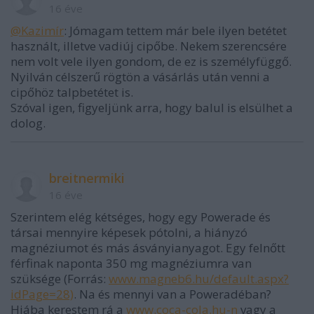
16 éve
@Kazimír
: Jómagam tettem már bele ilyen betétet
használt, illetve vadiúj cipőbe. Nekem szerencsére
nem volt vele ilyen gondom, de ez is személyfüggő.
Nyilván célszerű rögtön a vásárlás után venni a
cipőhöz talpbetétet is.
Szóval igen, figyeljünk arra, hogy balul is elsülhet a
dolog.
breitnermiki
16 éve
Szerintem elég kétséges, hogy egy Powerade és
társai mennyire képesek pótolni, a hiányzó
magnéziumot és más ásványianyagot. Egy felnőtt
férfinak naponta 350 mg magnéziumra van
szüksége (Forrás:
www.magneb6.hu/default.aspx?
idPage=28)
. Na és mennyi van a Poweradéban?
Hiába kerestem rá a
www.coca-cola.hu-n
vagy a