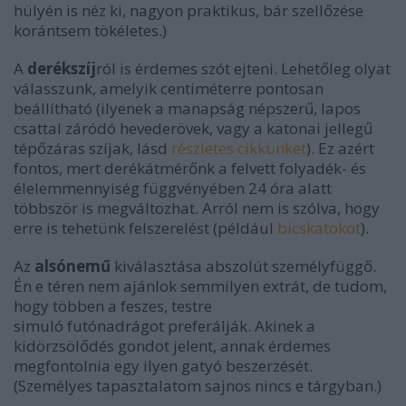
hülyén is néz ki, nagyon praktikus, bár szellőzése
korántsem tökéletes.)
A
derékszíj
ról is érdemes szót ejteni. Lehetőleg olyat
válasszunk, amelyik centiméterre pontosan
beállítható (ilyenek a manapság népszerű, lapos
csattal záródó hevederövek, vagy a katonai jellegű
tépőzáras szíjak, lásd
részletes cikkünket
). Ez azért
fontos, mert derékátmérőnk a felvett folyadék- és
élelemmennyiség függvényében 24 óra alatt
többször is megváltozhat. Arról nem is szólva, hogy
erre is tehetünk felszerelést (például
bicskatokot
).
Az
alsónemű
kiválasztása abszolút személyfüggő.
Én e téren nem ajánlok semmilyen extrát, de tudom,
hogy többen a feszes, testre
simuló futónadrágot preferálják. Akinek a
kidörzsölődés gondot jelent, annak érdemes
megfontolnia egy ilyen gatyó beszerzését.
(Személyes tapasztalatom sajnos nincs e tárgyban.)