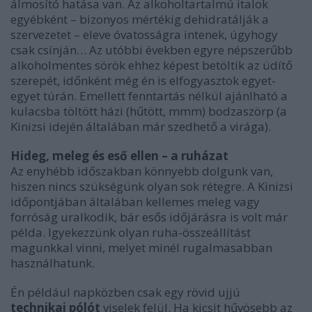
álmosító hatása van. Az alkoholtartalmú italok
egyébként – bizonyos mértékig dehidratálják a
szervezetet – eleve óvatosságra intenek, úgyhogy
csak csínján… Az utóbbi években egyre népszerűbb
alkoholmentes sörök ehhez képest betöltik az üdítő
szerepét, időnként még én is elfogyasztok egyet-
egyet túrán. Emellett fenntartás nélkül ajánlható a
kulacsba töltött házi (hűtött, mmm) bodzaszörp (a
Kinizsi idején általában már szedhető a virága).
Hideg, meleg és eső ellen – a ruházat
Az enyhébb időszakban könnyebb dolgunk van,
hiszen nincs szükségünk olyan sok rétegre. A Kinizsi
időpontjában általában kellemes meleg vagy
forróság uralkodik, bár esős időjárásra is volt már
példa. Igyekezzünk olyan ruha-összeállítást
magunkkal vinni, melyet minél rugalmasabban
használhatunk.
Én például napközben csak egy rövid ujjú
technikai pólót
viselek felül. Ha kicsit hűvösebb az