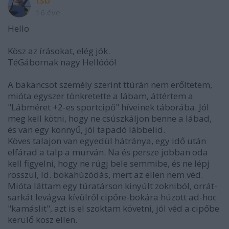
tsb
16 éve
Hello
Kösz az írásokat, elég jók.
TéGábornak nagy Hellóóó!
A bakancsot személy szerint ttúrán nem erőltetem,
mióta egyszer tönkretette a lábam, áttértem a
"Lábméret +2-es sportcipő" híveinek táborába. Jól
meg kell kötni, hogy ne csúszkáljon benne a lábad,
és van egy könnyű, jól tapadó lábbelid.
Köves talajon van egyedül hátránya, egy idő után
elfárad a talp a murván. Na és persze jobban oda
kell figyelni, hogy ne rúgj bele semmibe, és ne lépj
rosszul, ld. bokahúzódás, mert az ellen nem véd.
Mióta láttam egy túratárson kinyúlt zokniból, orrát-
sarkát levágva kívülről cipőre-bokára húzott ad-hoc
"kamáslit", azt is el szoktam követni, jól véd a cipőbe
kerülő kosz ellen.