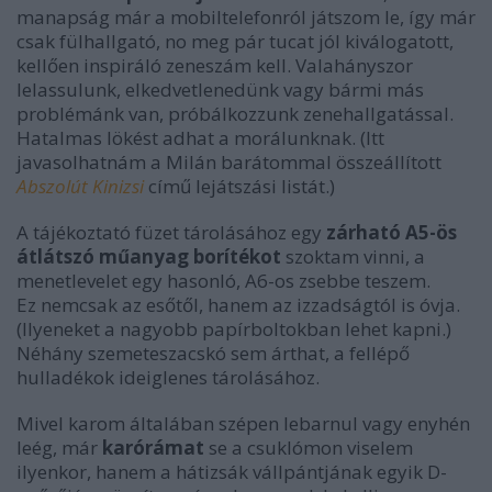
manapság már a mobiltelefonról játszom le, így már
csak fülhallgató, no meg pár tucat jól kiválogatott,
kellően inspiráló zeneszám kell. Valahányszor
lelassulunk, elkedvetlenedünk vagy bármi más
problémánk van, próbálkozzunk zenehallgatással.
Hatalmas lökést adhat a morálunknak. (Itt
javasolhatnám a Milán barátommal összeállított
Abszolút Kinizsi
című lejátszási listát.)
A tájékoztató füzet tárolásához egy
zárható A5-ös
átlátszó műanyag borítékot
szoktam vinni, a
menetlevelet egy hasonló, A6-os zsebbe teszem.
Ez nemcsak az esőtől, hanem az izzadságtól is óvja.
(Ilyeneket a nagyobb papírboltokban lehet kapni.)
Néhány szemeteszacskó sem árthat, a fellépő
hulladékok ideiglenes tárolásához.
Mivel karom általában szépen lebarnul vagy enyhén
leég, már
karórámat
se a csuklómon viselem
ilyenkor, hanem a hátizsák vállpántjának egyik D-