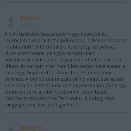
Kazimír
16 éve
A cikk hatására beszereztem egy ilyen zselés
talpbetétet az említett cipőboltban, a bakancs talpát
"puhítandó". A fő cél sikerült, tényleg kényelmes
lépés esett benne, de ugye semmi sincs
következmények nélkül. A pár mm-el feljebb került
lábam és sarkam már nem illeszkedett tökéletesen a
máshogy bejáratott bakancshoz. Az eredmény
sejthető. A bal bokámra szép vérhólyagot szereztem
bő 17km-en. Persze, nincs két egyforma láb (még egy
emberen sem: a jobb bokámnak kutya baja),
másnak biztos azonnal "működik" a dolog, csak
megjegyzem, nem árt figyelni! :)
Monty H.