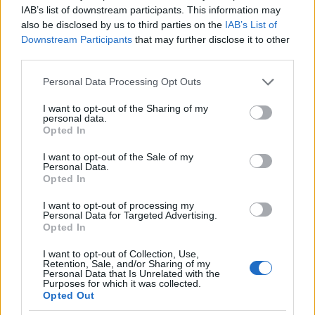
IAB’s list of downstream participants. This information may
also be disclosed by us to third parties on the
IAB’s List of
A lábbeli típusa már sok vita tárgya volt, mivel
Downstream Participants
that may further disclose it to other
egyesek a könnyű sport- vagy túracipőre esküsznek,
third parties.
míg mások a túrabakancsok mellett teszik le a
Please note that this website/app uses one or more Google
voksukat. Megint csak saját tapasztalataimra
Personal Data Processing Opt Outs
services and may gather and store information including but
hagyatkozva javaslom, hogy masszív, vastagabb
not limited to your visit or usage behaviour. You may click to
I want to opt-out of the Sharing of my
talpú, de nem feltétlenül a legnehezebb
personal data.
grant or deny consent to Google and its third-party tags to
túrabakancsot viseljük. Ennek oka a terep
Opted In
use your data for below specified purposes in below Google
sokrétűsége és ennek hatása lábfejünkre. A Kinizsin
consent section.
bizony hol ilyen, hol olyan az ösvények és utak
I want to opt-out of the Sale of my
Personal Data.
minősége. Járunk többek között betonon, homokon
Opted In
és köves vagy sáros földúton. Ja, és mindezt száz
kilométeren át. Mindezek tudatában a súly nem
I want to opt-out of processing my
Personal Data for Targeted Advertising.
olyan nagy dolog, ha a bakancs képes hatékonyan
Opted In
megvédeni a lábunkat, főleg talpunkat. De persze
vannak, akik vígan elvannak egy pár futócipővel,
I want to opt-out of Collection, Use,
Retention, Sale, and/or Sharing of my
szóval saját tapasztalataink alapján döntsük el.
Personal Data that Is Unrelated with the
Purposes for which it was collected.
A lábbeli kényelmének fokozása érdekében javaslom
Opted Out
a talpbetét használatát. A Deichmann boltokban