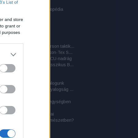
B’s List of
der Bergen hátizsák
er Stilwell: Túlélési enciklopédia
 PLCE hátizsák
er and store
i sivatagi bakancs
to grant or
ai dzsungelbakancs
ed purposes
ylls: Tűzön-vízen át!
 Eva katasztrófája
A BDU-nadrág és társai 4. – Emerson taktikai nadrág
A BDU-nadrág és társai 3. – Helikon-Tex SFU nadrág
adrág és társai 2. – Az ACU-nadrág
A BDU-nadrág és társai 1. – A klasszikus BDU-változat
taktikai zsák
aplan
ati közlemény - 2 éves a blogunk
Túlélőkönyv a Királyi Tengerészgyalogság közreműködésével
ges területen
olások az Erdélyi-szigethegységben
ylls: A vadon törvényei
napi kultúránk hagyományai
oly: Mihez kezdjünk a természetben?
aland
 szómagyarázat