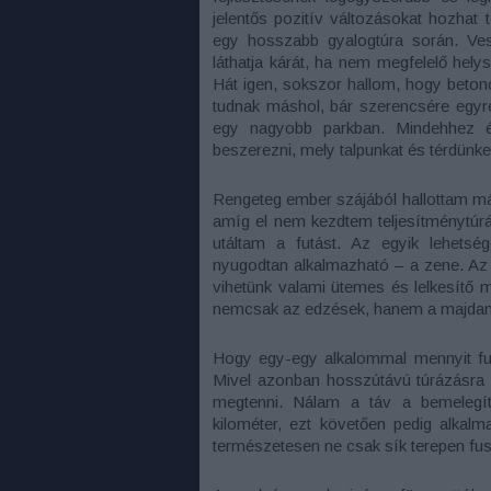
jelentős pozitív változásokat hozhat
egy hosszabb gyalogtúra során. Ves
láthatja kárát, ha nem megfelelő hely
Hát igen, sokszor hallom, hogy beto
tudnak máshol, bár szerencsére egyre 
egy nagyobb parkban. Mindehhez ér
beszerezni, mely talpunkat és térdünk
Rengeteg ember szájából hallottam már 
amíg el nem kezdtem teljesítménytúr
utáltam a futást. Az egyik lehets
nyugodtan alkalmazható – a zene. Az
vihetünk valami ütemes és lelkesítő m
nemcsak az edzések, hanem a majdani t
Hogy egy-egy alkalommal mennyit fut
Mivel azonban hosszútávú túrázásra 
megtenni. Nálam a táv a bemelegí
kilométer, ezt követően pedig alkalm
természetesen ne csak sík terepen fu