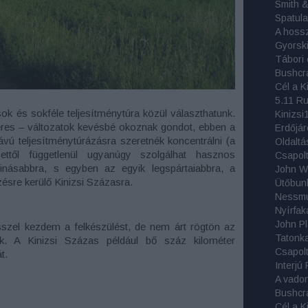
Smith 
Spatula
Tábori 
Bushcr
5.11 R
k és sokféle teljesítménytúra közül választhatunk.
Kinizsi
eres – változatok kevésbé okoznak gondot, ebben a
vú teljesítménytúrázásra szeretnék koncentrálni (a
Oldaltá
ettől függetlenül ugyanúgy szolgálhat hasznos
Csapolt
tinásabbra, s egyben az egyik legspártaiabbra, a
re kerülő Kinizsi Százasra.
Ütőbun
Nyírfak
ésszel kezdem a felkészülést, de nem árt rögtön az
zunk. A Kinizsi Százas például bő száz kilométer
Csapolt 
t.
Interjú 
A vadon 
Bushcr