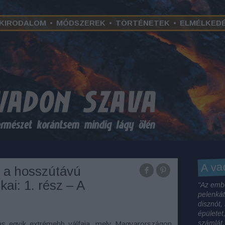
KIRODALOM
•
MÓDSZEREK
•
TÖRTÉNETEK
•
ELMÉLKED
A va
– a hosszútávú
kai: 1. rész – A
"Az embe
pelenkát
disznót,
épületet
számlát,
rás egyik extrémebb válfaja, mely Magyarországon