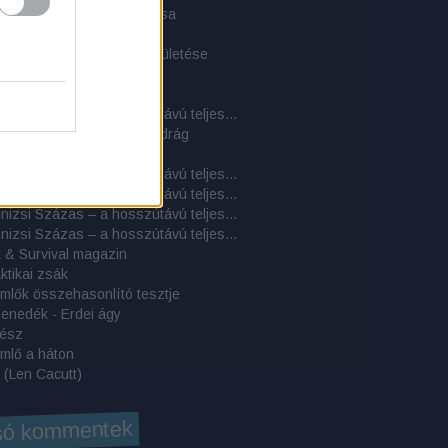
s alapjai - a túlélés piramisa
harapnivaló
ndeswehr-hátizsák újjászületése
 egy szigeten 2.
 egy szigeten 1.
Cél a Kinizsi Százas – a hosszútávú teljesítménytúrázás titkai: 5. rész - További beszámolók
 Public Safety Tactical nadrág
etjárók enciklopédiája
Cél a Kinizsi Százas – a hosszútávú teljesítménytúrázás titkai: 4. rész - Túrabeszámolók
Cél a Kinizsi Százas – a hosszútávú teljesítménytúrázás titkai: 3. rész – A rajtvonaltól a beérkezésig: a hosszútávú túra gyakorlata
Cél a Kinizsi Százas – a hosszútávú teljesítménytúrázás titkai: 2. rész – A felszerelés
Cél a Kinizsi Százas – a hosszútávú teljesítménytúrázás titkai: 1. rész – A felkészülés
 & Survival magazin
aktikai zsák
mlők összehasonlító tesztje
enedék - Erdei ágy
rész
mlő a háton
 (Len Cacutt)
só kommentek