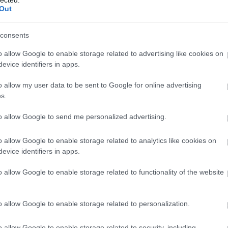
Afgánk
 élesben is kipróbálja a hosszútávú túrázást, akkor
Out
 között. Hogy ez a rövidítés mit takar, az később
Avarme
Guggol
consents
A brit 
o allow Google to enable storage related to advertising like cookies on
Poncsó
evice identifiers in apps.
Szolgál
Ray Mea
o allow my user data to be sent to Google for online advertising
Helikon
s.
Akinek 
A túlél
to allow Google to send me personalized advertising.
A MOLL
Az ALI
o allow Google to enable storage related to analytics like cookies on
Medves
evice identifiers in apps.
Éjszaka
Éjszaka
o allow Google to enable storage related to functionality of the website
Éjszaka
Vállfa 
Háncskö
o allow Google to enable storage related to personalization.
Guarder
Peter D
Az út -
o allow Google to enable storage related to security, including