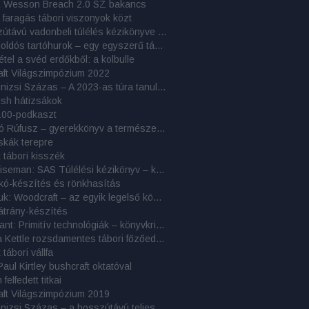
& Wesson Breach 2.0 SZ bakancs
 faragás tábori viszonyok közt
A hosszútávú vadonbeli túlélés kézikönyve – könyvelemzés
Gyorskioldós tartóhurok – egy egyszerű tábori rögzítőeszköz
étel a svéd erdőkből: a kolbulle
aft Világszimpózium 2022
Cél a Kinizsi Százas – A 2023-as túra tanulságai
ush hátizsákok
100-podkaszt
Erdőjáró Rúfusz – gyerekkönyv a természetjárásról és bushcraftról
skák terepre
 tábori kisszék
John Wiseman: SAS Túlélési kézikönyv – könyvkritika
kó-készítés és rönkhasítás
Nessmuk: Woodcraft – az egyik legelső könyv a táborozásról
átrány-készítés
John Plant: Primitív technológiák – könyvkritika
Tatonka Kettle rozsdamentes tábori főzőedény
tábori vállfa
Paul Kirtley bushcraft oktatóval
felfedett titkai
aft Világszimpózium 2019
Cél a Kinizsi Százas – a hosszútávú teljesítménytúrázás titkai: 9. rész – 2018-as beszámolók