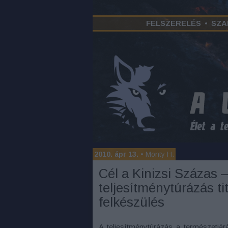
FELSZERELÉS
•
SZA
2010. ápr 13.
•
Monty H.
Cél a Kinizsi Százas 
teljesítménytúrázás tit
felkészülés
A teljesítménytúrázás a természetjá