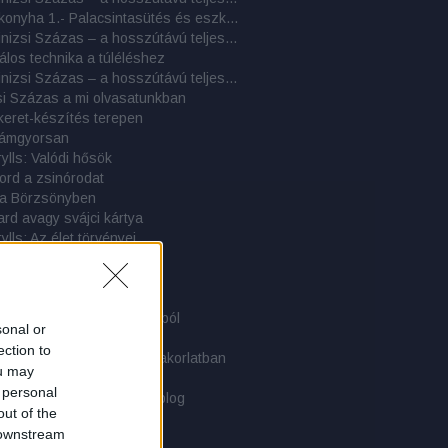
Tábori konyha 1.- Palacsintasütés és eszközei
Cél a Kinizsi Százas – a hosszútávú teljesítménytúrázás titkai: 8. rész - 2017-es beszámolók
álos technika a túléléshez
Cél a Kinizsi Százas – a hosszútávú teljesítménytúrázás titkai: 7. rész - 2016-os beszámolók
si Százas a mi olvasatunkban
eret-készítés terepen
illámgyorsan
ylls: Valódi hősök
ord a zsinórodat
 a Börzsönyben
rd avagy svájci kártya
ylls: Az élet törvényei
ars élete a szabadban
akrai Alestől
fotel sátorlapból
gy és függőszék sátorlapból
sonal or
az övön
ection to
derék! - Derékszíjak a gyakorlatban
ou may
r, gyógyszer, orvosság…
 personal
ati közlemény - 3 éves a blog
out of the
p Bergen hátizsák
 downstream
 Kostalde dzseki