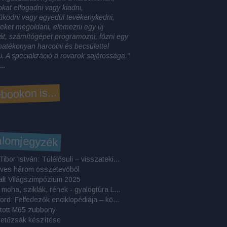
okat elfogadni vagy kiadni,
űködni vagy egyedül tevékenykedni,
eket megoldani, elemezni egy új
t, számítógépet programozni, főzni egy
, hatékonyan harcolni és becsülettel
. A specializáció a rovarok sajátossága."
..
bookon is...
alomjegyzék
Makrai Tibor István: Túlélősuli – visszatekintő elemzés
eves három összetevőből
aft Világszimpózium 2025
Áfonya, moha, sziklák, rének - gyalogtúra Lappföldön
Ed Stafford: Felfedezők ​enciklopédiája – könyvkritika
tott M65 zubbony
getőzsák készítése