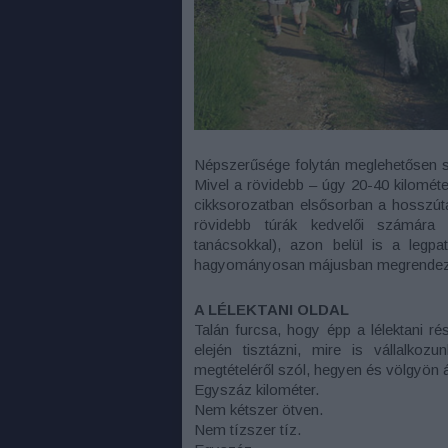
Népszerűsége folytán meglehetősen so
Mivel a rövidebb – úgy 20-40 kilomét
cikksorozatban elsősorban a hosszútá
rövidebb túrák kedvelői számára 
tanácsokkal), azon belül is a legpa
hagyományosan májusban megrendezés
A LÉLEKTANI OLDAL
Talán furcsa, hogy épp a lélektani r
elején tisztázni, mire is vállalko
megtételéről szól, hegyen és völgyön á
Egyszáz kilométer.
Nem kétszer ötven.
Nem tízszer tíz.