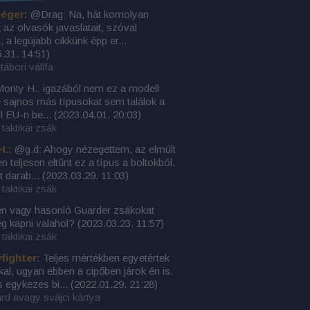
éger:
@Drag: Na, hát komolyan
az olvasók javaslatait, szóval
, a legújabb cikkünk épp er...
.31. 14:51
)
tábori vállfa
nty H.: igazából nem ez a modell
e sajnos más típusokat sem találok a
l EU-n be...
(
2023.04.01. 20:03
)
taktikai zsák
H.:
@g.d: Ahogy nézegettem, az elmúlt
n teljesen eltűnt ez a típus a boltokból.
t darab...
(
2023.03.29. 11:03
)
taktikai zsák
en vagy hasonló Guarder zsákokat
ég kapni valahol?
(
2023.03.23. 11:57
)
taktikai zsák
yfighter:
Teljes mértékben egyetértek
kkal, ugyan ebben a cipőben járok én is.
s egykezes bi...
(
2022.01.29. 21:28
)
rd avagy svájci kártya