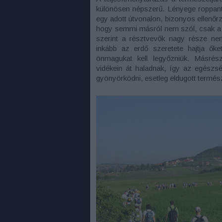
különösen népszerű. Lényege roppant e
egy adott útvonalon, bizonyos ellenőr
hogy semmi másról nem szól, csak a l
szerint a résztvevők nagy része nem
inkább az erdő szeretete hajtja ők
önmagukat kell legyőzniük. Másrész
vidékein át haladnak, így az egészs
gyönyörködni, esetleg eldugott termész