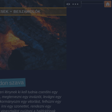
ÉSEK
•
BESZÁMOLÓK
don szava
ri lénynek ki kell tudnia cserélni egy
, megtervezni egy inváziót, levágni egy
 kormányozni egy vitorlást, felhúzni egy
, írni egy szonettet, rendezni egy
 vigasztalást nyújtani a haldoklónak,