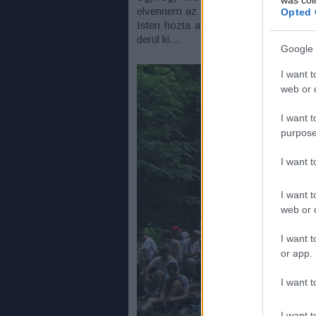
elvennem az olvasó kedvét attól, hogy
Opted 
Isten hozta a HVDJE-mozgalom tagjai
derül ki…
Google 
I want t
web or d
I want t
purpose
I want 
I want t
web or d
I want t
or app.
I want t
I want t