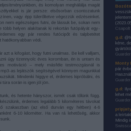
 teljesítményünkben, és komolyan meghálálja magát
Bozótn
zélyekkel is jár persze: elsősorban csontozatunk
vesszük 
színen, vagy épp túlerőltetve végezzük edzéseinket.
jelentem
non nem egészséges futni, de lássuk be, sokan nem
(
2023.05
több helyen alakítanak ki rekortán futópályát egy-
Csapolt 
demes egy pár rendes futócipőt és talpbetétet
g.d:
@Mo
et hatékonyabban védi.
kéne, d
gyártótó
azt a kifogást, hogy futni unalmas. Be kell valljam,
Guarder 
ázni úgy tizennyolc éves koromban, én is untam és
Monty 
éges motiváció – mely másféle testmozgásnál is
pár évbe
 mp3-as lejátszók segítségével könnyen magunkkal
Használ
uzsikát. Mindenki higgye el, érdemes kipróbálni, és
Guarder 
úra során is igen jól jön.
g.d:
Ily
lehet m
unk, és hetente hányszor, ismét csak tőlünk függ.
Guarder 
készülünk, érdemes legalább 5 kilométeres távokat
tő szakaszban (az első durván egy hétben) 4-6
pripjat
anként 6-10 kilométer. Ha van rá lehetőség, akkor
a leírta
ssunk.
Mindig i
Swissca