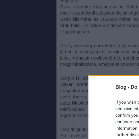
Egyszáz.
Száz kilométer még autóval is több m
mint Keszthelytől a Balaton keleti végé
Száz kilométer az 100.000 méter, sz
órán belül. És akkor a szintváltozásr
Függőlegesen.
Azok, akik még nem tettek meg ekkora
járhat. A felhólyagzott sarok már ne
lehet mondjuk nyolcvanötnél, sötét
megpróbáltatásra, amelyeket szerencs
Mérjük fel először is azt, hogy hán
Milyen eredménnyel teljesítettük e
Blog -
Do 
magunkat utána? Tanultunk-e a hibái
azért fontos, mert minden évben látu
If you wish 
száz kilcsinek, aztán a táv negyedéné
sensitive in
telefonálnak haza, hogy jöjjön va
confirm you
elgondolkozom, hogy ők mégis mire sz
continue se
information 
Első dolgunk tehát legyen saját fizikai 
further disc
Ha ezekkel nincs gond, és lelk