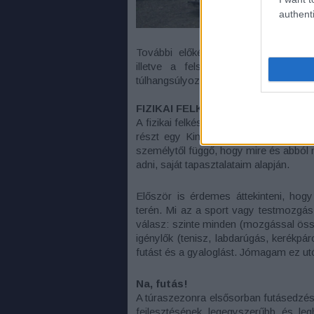
authenti
További előkészületeinket alapvetően 
illetve a felszerelés kiválogatásá
túlhangsúlyozni.
FIZIKAI FELKÉSZÜLÉS
A fizikai felkészülés olyan dolog, ami 
részt egy Kinizsin, az csak mások ta
személytől függő, hogy mire és abból 
adni, saját tapasztalataim alapján.
Először is érdemes áttekinteni, hogy
terén. Mi az a sport vagy testmozgás,
válasz: szinte minden (mozgással össz
igénylők (tenisz, labdarúgás, kerékp
futást és a gyaloglást. Jómagam ez ut
Na, futás!
A túraszezonra elsősorban futásedzése
fejlesztésének legegyszerűbb és le