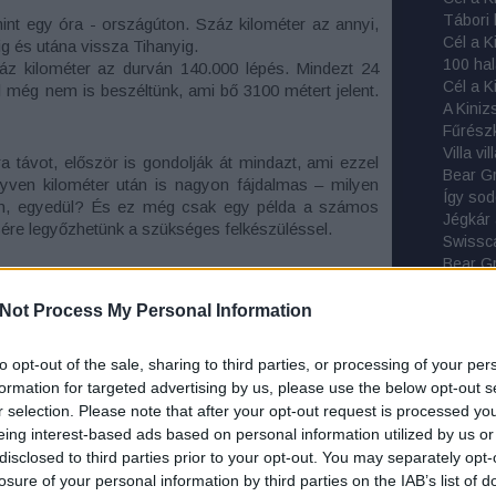
int egy óra - országúton. Száz kilométer az annyi,
ig és utána vissza Tihanyig.
100 hal
áz kilométer az durván 140.000 lépés. Mindezt 24
ól még nem is beszéltünk, ami bő 3100 métert jelent.
A Kiniz
Fűrészk
Villa v
 távot, először is gondolják át mindazt, ami ezzel
Bear Gr
gyven kilométer után is nagyon fájdalmas – milyen
Így sod
ben, egyedül? És ez még csak egy példa a számos
Jégkár
ére legyőzhetünk a szükséges felkészüléssel.
Swissca
Bear Gr
y és milyen hosszú túrát tudhatunk magunk mögött.
Ray Me
zeket? Volt-e gond a szintidővel? Hogy éreztük
Búcsú M
Not Process My Personal Information
nkból? Hogyan szuperált a felszerelésünk? Mindez
Tábori 
nk olyanokat, akik nagy mellénnyel indulnak neki a
Függőá
to opt-out of the sale, sharing to third parties, or processing of your per
l található Pilis-nyeregben már levegőért kapkodva
Tokok 
formation for targeted advertising by us, please use the below opt-out s
laki értük, mert menten megpurcannak… Ilyenkor
Na, ez 
r selection. Please note that after your opt-out request is processed y
ámítottak és hogyan készültek fel?
Kötsze
eing interest-based ads based on personal information utilized by us or
Szolgál
disclosed to third parties prior to your opt-out. You may separately opt-
állapotunk és eddigi teljesítményünk reális felmérése.
M-Tram
losure of your personal information by third parties on the IAB’s list of
ileg pozitívan állunk hozzá egy komolyabb
Tribord