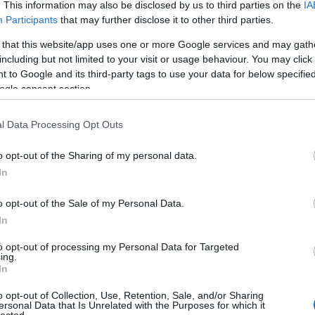
. This information may also be disclosed by us to third parties on the
IA
ont. Ha ezt akarjuk, akkor viszont komolyan álljunk
Highlan
Participants
that may further disclose it to other third parties.
izikailag, hanem lelkileg, szellemileg is.
Alexand
Bergen
 that this website/app uses one or more Google services and may gath
Amerika
including but not limited to your visit or usage behaviour. You may click 
Amerik
ttséggel mennek neki a százasnak, évről évre. Nem
 to Google and its third-party tags to use your data for below specifi
Bear Gr
rozták, hogy megcsinálják. Elszánták magukat.
ogle consent section.
A Little
ak apait-anyait. Újra és újra. Csak arra kívánok
k ezt a száz kilométert abszolválni, mi is adjunk bele
lyamán: minden egyes nap, amikor készülünk, erre
l Data Processing Opt Outs
A BDU-n
ésre indulunk, akkor is amikor nyugovóra térünk. A
 és egyszerűen hergelnünk és kondicionálnunk kell
o opt-out of the Sharing of my personal data.
Pantac 
.
In
Avar p
Szolgál
agyilag is fel kell készülnünk. Ide tartozik a térkép
o opt-out of the Sale of my Personal Data.
 Mivel a Kinizsi útvonala közismert, illetve a kisebb
Ellensé
In
njunk időt arra is, hogy tanulmányozzuk a térképet és
Barang
ször is. A vonatkozó internetes fórumokat (
például az
Bear Gr
to opt-out of processing my Personal Data for Targeted
portot
) is érdemes szemmel tartani, mivel rengeteg
ing.
Minden
ellett pedig megismerhetjük jövendő túratársaink
In
Kós Kár
Medvek
o opt-out of Collection, Use, Retention, Sale, and/or Sharing
Túlélő
ersonal Data that Is Unrelated with the Purposes for which it
el azon, mit akarunk valójában. Ha nem sikerült
lected.