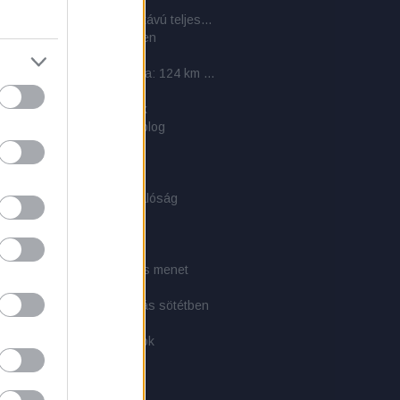
a
Cél a Kinizsi Százas – a hosszútávú teljesítménytúrázás titkai: 6. rész - 2011-es beszámolók
nedék - kunyhó az erdőben
ás - pihenés
Mátra Közösségi Teljesítménytúra: 124 km kulináris élvezet
PLCE szerelék
bélés: takaró és hálózsák
ati közlemény - 1 éves a blog
rs: A túlélés kézikönyve
-Tex softshell dzseki
sikerült, és akinek nem
és törvényei (1x01) és a valóság
E-rendszer
CE-hátizsákok
zély!
i túra 3. - Tájékozódás és menet
i túra 2. - Felszerelés
i túra 1. - Látás és mozgás sötétben
természetes anyagokból
tél készítés tapasztalatok
 taktikai zsák
arman: Túlélés kézikönyv
 a túlélés szemszögéből