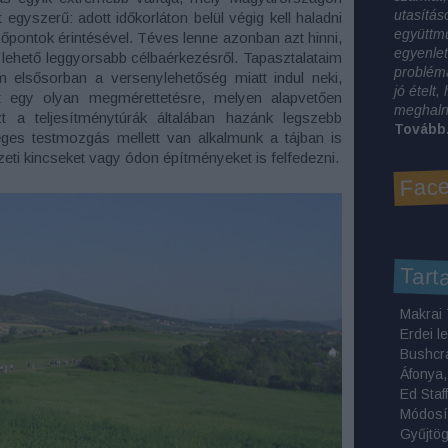
utasítás
gyszerű: adott időkorláton belül végig kell haladni
együttm
zőpontok érintésével. Téves lenne azonban azt hinni,
egyenlet
ehető leggyorsabb célbaérkezésről. Tapasztalataim
problémá
 elsősorban a versenylehetőség miatt indul neki,
jó ételt
et egy olyan megmérettetésre, melyen alapvetően
meghalni
t a teljesítménytúrák általában hazánk legszebb
Tovább.
éges testmozgás mellett van alkalmunk a tájban is
eti kincseket vagy ódon építményeket is felfedezni.
Face
Tart
Erdei l
Bushcr
Módosí
Gyűjtö