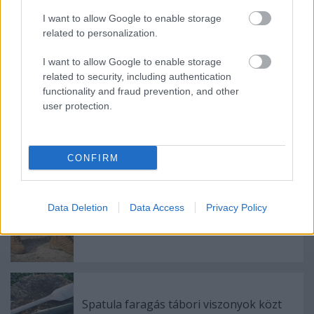
vágott felület erdei körülményekre megfelelően
I want to allow Google to enable storage
simának mondható.
related to personalization.
I want to allow Google to enable storage
related to security, including authentication
functionality and fraud prevention, and other
Címkék:
túrázás
fűrész
szerszám
user protection.
CONFIRM
Ajánlott bejegyzések:
Data Deletion
Data Access
Privacy Policy
Smith & Wesson Breach 2.0 SZ bakancs
Spatula faragás tábori viszonyok közt