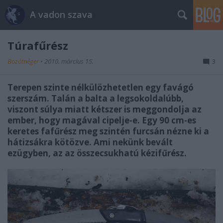
A vadon szava
Túrafűrész
Bozótnéger
•
2010. március 15.
3
Terepen szinte nélkülözhetetlen egy favágó
szerszám. Talán a balta a legsokoldalúbb,
viszont súlya miatt kétszer is meggondolja az
ember, hogy magával cipelje-e. Egy 90 cm-es
keretes fafűrész meg szintén furcsán nézne ki a
hátizsákra kötözve. Ami nekünk bevált
ezügyben, az az összecsukhatú kézifűrész.