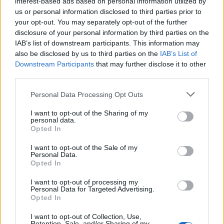
interest-based ads based on personal information utilized by
Teljes hossz kinyitva: 41 cm
us or personal information disclosed to third parties prior to
Hossz becsukva: 23,8 cm
your opt-out. You may separately opt-out of the further
Vágófelület hossza: 19 cm
disclosure of your personal information by third parties on the
Legnagyobb szélesség becsukva: 6 cm
IAB’s list of downstream participants. This information may
Pengevastagság: 1 mm
also be disclosed by us to third parties on the
IAB’s List of
Tömeg: 224 g
Downstream Participants
that may further disclose it to other
third parties.
Please note that this website/app uses one or more Google
Personal Data Processing Opt Outs
services and may gather and store information including but
not limited to your visit or usage behaviour. You may click to
I want to opt-out of the Sharing of my
personal data.
grant or deny consent to Google and its third-party tags to
Opted In
use your data for below specified purposes in below Google
consent section.
I want to opt-out of the Sale of my
Personal Data.
Opted In
I want to opt-out of processing my
Personal Data for Targeted Advertising.
Opted In
I want to opt-out of Collection, Use,
Retention, Sale, and/or Sharing of my