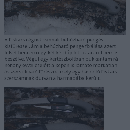
A Fiskars cégnek vannak behúzható pengés
kisfűrészei, ám a behúzható penge fixálása azért
felvet bennem egy-két kérdőjelet, az áráról nem is
beszélve. Végül egy kertészboltban bukkantam rá
néhány évvel ezelőtt a képen is látható márkátlan
összecsukható fűrészre, mely egy hasonló Fiskars
szerszámnak durván a harmadába került.