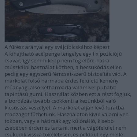
A fűrész arányai egy svájcibicskához képest
A kihajtható acélpenge tengelye egy fix pozíciójú
csavar, így semmiképp nem fog előre-hátra
csúszkálni használat közben, a becsukódás ellen
pedig egy egyszerű fémcsat-szerű biztosítás véd. A
markolat fölső harmada érdes felületű kemény
műanyag, alsó kétharmada valamivel puhább
tapintású gumi. Használat közben ezt a részt fogjuk,
a bordázás tovább csökkenti a kezünkből való
kicsúszás veszélyét. A markolat alján lévő furatba
madzagot fűzhetünk. Használaton kívül valamilyen
tokban, vagy a hátizsák egy különálló, kisebb
zsebében érdemes tartani, mert a vágófelület nem
csukódik vissza tökéletesen, és például egy mellé