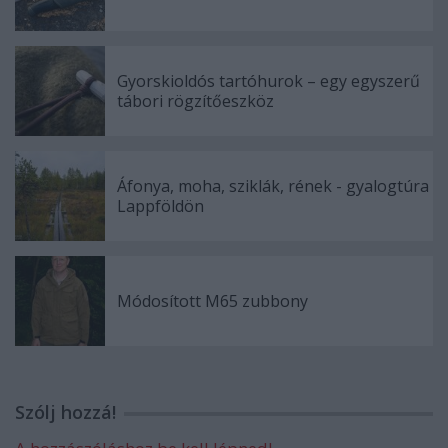
Gyorskioldós tartóhurok – egy egyszerű
tábori rögzítőeszköz
Áfonya, moha, sziklák, rének - gyalogtúra
Lappföldön
Módosított M65 zubbony
Szólj hozzá!