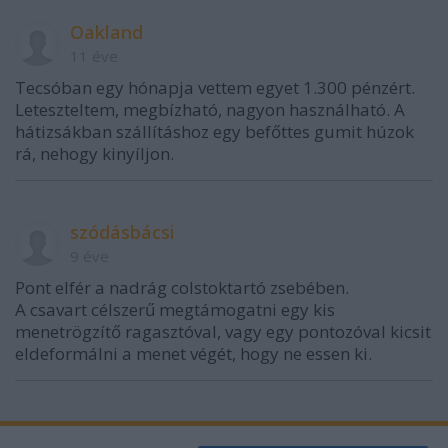
Oakland
11 éve
Tecsóban egy hónapja vettem egyet 1.300 pénzért.
Leteszteltem, megbízható, nagyon használható. A
hátizsákban szállításhoz egy befőttes gumit húzok
rá, nehogy kinyíljon.
szódásbácsi
9 éve
Pont elfér a nadrág colstoktartó zsebében.
A csavart célszerű megtámogatni egy kis
menetrögzítő ragasztóval, vagy egy pontozóval kicsit
eldeformálni a menet végét, hogy ne essen ki.