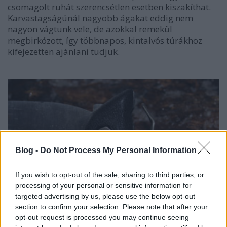
csomagolt ruhát szerencsétlen esetben kiszakíthat.
Karvastagságúnál nagyobb ágakat eddig nem
nagyon vágtunk vele, de azokkal remekül
megbirkózott, így többnapos, kintalvós túrákhoz
kifejezetten ajánlani tudjuk.
Blog -
Do Not Process My Personal Information
If you wish to opt-out of the sale, sharing to third parties, or
processing of your personal or sensitive information for
targeted advertising by us, please use the below opt-out
section to confirm your selection. Please note that after your
opt-out request is processed you may continue seeing
A fűrész méretei