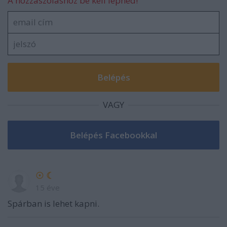
A hozzászóláshoz be kell lépned!
VAGY
☉ ☾
15 éve
Spárban is lehet kapni.